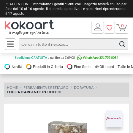
⚠️ ATTENZIONE: Informiamo i gentili clienti che il negozio resterà chiuso 
ferie dal 10 al 16 agosto. Il sito resta operativo. Le spedizioni riprendera
il 17 agosto.
Pittura
Olio
Acrilico
Tele e
Spedizione GRATUITA
a partire da € 69,00
WhatsApp 351 753 0084
Carta
Acquerello
da
🎁
Novità
Prodotti in Offerta
Fine Serie
Gift card
Tu
pittura
Tempera
Tele
Colori
Listelli
HOME
FERRAMENTA E RESTAURO
DORATURA
Disegno e
FOGLIA D'ARGENTO IN FIOCCHI
per
Cartoleria
e
Stoffa
Matite
Supporti
e
e
Carta