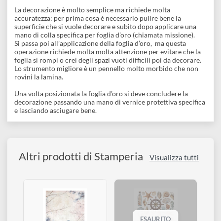
disegno
Descrizione
Accessori
La foglia d’oro
è una lamina in metallo piccolissima che può
essere applicata su qualsiasi tipo di superfice anche se è
diventata famosa grazie all’applicazione su basso rilievo.
La decorazione è molto semplice ma richiede molta
accuratezza: per prima cosa è necessario pulire bene la
superficie che si vuole decorare e subito dopo applicare una
mano di colla specifica per foglia d’oro (chiamata missione).
Si passa poi all’applicazione della foglia d’oro, ma questa
operazione richiede molta molta attenzione per evitare che la
foglia si rompi o crei degli spazi vuoti difficili poi da decorare.
Lo strumento migliore è un pennello molto morbido che non
rovini la lamina.
Una volta posizionata la foglia d’oro si deve concludere la
decorazione passando una mano di vernice protettiva specific
e lasciando asciugare bene.