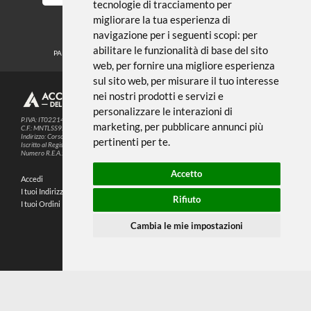
Noi usiamo i cookies
METODI DI PAGAMENTO
Questo sito web utilizza cookie e altre
tecnologie di tracciamento per
migliorare la tua esperienza di
SEGUICI SUI SOCIAL
navigazione per i seguenti scopi:
per
abilitare le funzionalità di base del sito
PARTNER SPEDIZIONI
web
,
per fornire una migliore esperienza
sul sito web
,
per misurare il tuo interesse
nei nostri prodotti e servizi e
© 2026
4,9
personalizzare le interazioni di
P.IVA: IT02214720993
marketing
,
per pubblicare annunci più
C.F.: MNTLSS92P12D969N
Indirizzo: Corso de Stefanis, 58 BR - 16139 Genova (GE)