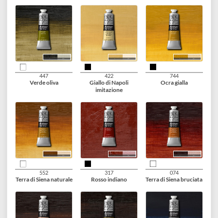
514
538
521
Blu di ftalo (tonalità
Blu di Prussia
Verde di ftalo
rosso)
(tonalità gialla)
692
522
503
Verde Veronese
Verde di ftalo
Verde vescica
(tonalità blu)
permanente