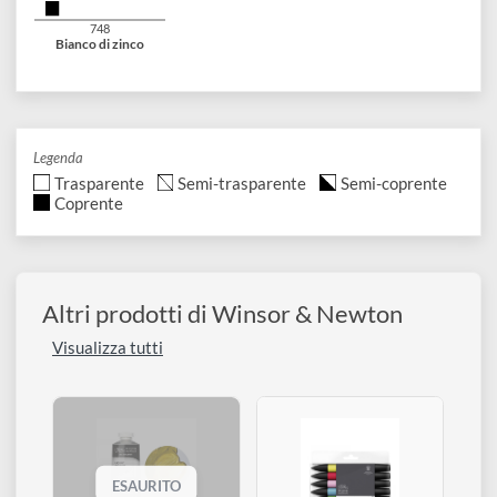
076
554
465
Terra d'ombra
Terra d'ombra
Grigio di Payne
bruciata
naturale
331
337
644
Nero d'avorio
Nero bugia
Bianco di titanio