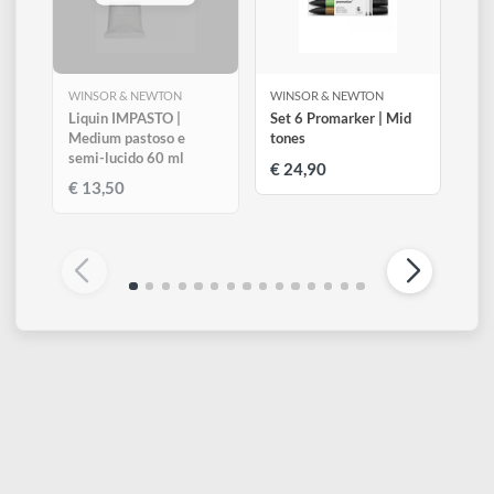
748
Bianco di zinco
Legenda
Trasparente
Semi-trasparente
Semi-coprente
Coprente
Altri prodotti di Winsor & Newton
Visualizza tutti