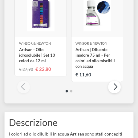
disegno
della stessa gamma!
Accessori
WINSOR & NEWTON
WINSOR & NEWTON
Artisan - Olio
Artisan | Diluente
idrosolubile | Set 10
inodore 75 ml - Per
colori da 12 ml
colori ad olio miscibili
con acqua
€ 22,80
€ 27,90
€ 11,60