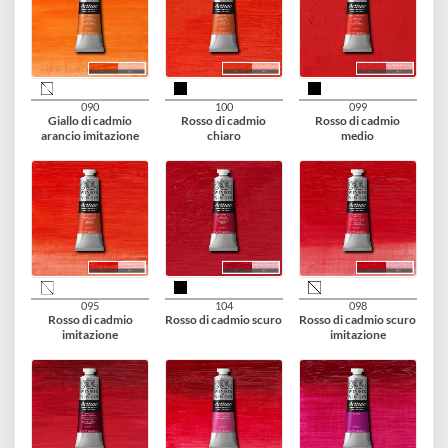
116
109
115
Giallo di cadmio
Giallo di cadmio
Giallo di cadmio scur
medio
imitazione
imitazione
090
100
099
Giallo di cadmio
Rosso di cadmio
Rosso di cadmio
arancio imitazione
chiaro
medio