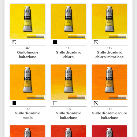
appositamente sviluppato per mantenere la sensazione oleosa
e mantiene il colore Artisan umido più a lungo dell'acqua
2.
Artisan | Medium per dipingere 75 ml
: Questo medium ad
asciugatura lenta riduce la consistenza delle pitture ad olio
miscelabili con acqua. Consente la diffusione, la miscelazione
del colore e la velatura.
40 varianti disponibili
346
113
119
Giallo limone
Giallo di cadmio
Giallo di cadmio
imitazione
chiaro
chiaro imitazione