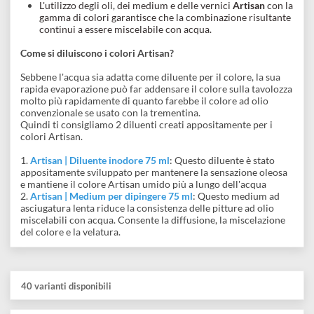
acqua
Artisan
possono essere utilizzati senza solventi
pericolosi - possono essere puliti con acqua.
Il colore è stato formulato per apparire e funzionare
proprio come i tradizionali colori a olio.
La profondità del colore, la consistenza densa, la solidità
alla luce, l'opacità/trasparenza, la permanenza ei tempi di
asciugatura sono tutti paragonabili agli oli convenzionali.
Sono particolarmente utili per gli artisti che condividono
uno spazio di lavoro o non vogliono solventi a scuola od a
casa.
L'utilizzo degli oli, dei medium e delle vernici
Artisan
con l
gamma di colori garantisce che la combinazione risultant
continui a essere miscelabile con acqua.
Come si diluiscono i colori Artisan?
Sebbene l'acqua sia adatta come diluente per il colore, la sua
rapida evaporazione può far addensare il colore sulla tavolozz
molto più rapidamente di quanto farebbe il colore ad olio
convenzionale se usato con la trementina.
Quindi ti consigliamo 2 diluenti creati appositamente per i
colori Artisan.
1.
Artisan | Diluente inodore 75 ml
: Questo diluente è stato