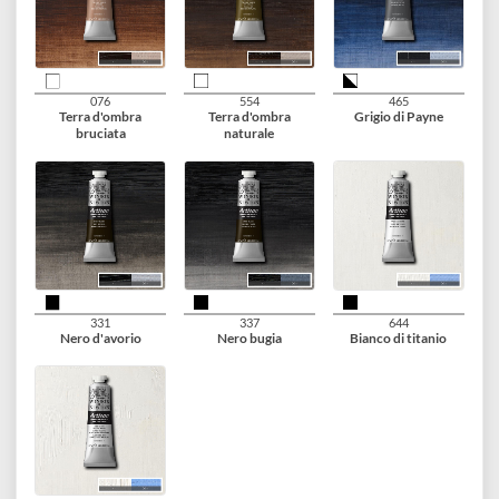
447
422
744
Verde oliva
Giallo di Napoli
Ocra gialla
imitazione
552
317
074
Terra di Siena naturale
Rosso indiano
Terra di Siena bruciat