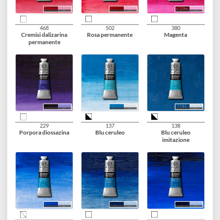
095
104
098
Rosso di cadmio
Rosso di cadmio scuro
Rosso di cadmio scur
imitazione
imitazione
468
502
380
Cremisi dalizarina
Rosa permanente
Magenta
permanente