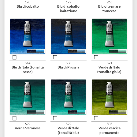
229
137
138
Porpora diossazina
Blu ceruleo
Blu ceruleo
imitazione
178
179
263
Blu di cobalto
Blu di cobalto
Blu oltremare
imitazione
francese