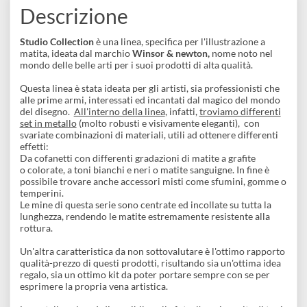
COLLEZIONI:
Confezione
Matite
Descrizione
Studio Collection
è una linea, specifica per l'illustrazione a
matita, ideata dal marchio
Winsor & newton,
nome noto nel
mondo delle belle arti per i suoi prodotti di alta qualità.
Questa linea è stata ideata per gli artisti, sia professionisti che
alle prime armi, interessati ed incantati dal magico del mondo
del disegno.
All'interno della linea
, infatti,
troviamo differenti
set in metallo
(molto robusti e visivamente eleganti), con
svariate combinazioni di materiali, utili ad ottenere differenti
effetti:
Da cofanetti con differenti gradazioni di matite a grafite
o colorate, a toni bianchi e neri o matite sanguigne. In fine è
possibile trovare anche accessori misti come sfumini, gomme 