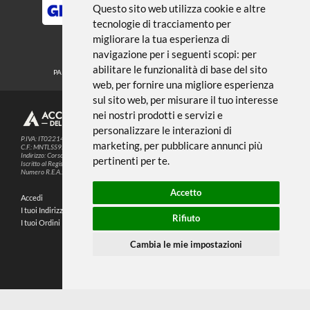
← TORNA A MATITE E PASTELLI
Noi usiamo i cookies
METODI DI PAGAMENTO
Questo sito web utilizza cookie e altre
tecnologie di tracciamento per
migliorare la tua esperienza di
SEGUICI SUI SOCIAL
navigazione per i seguenti scopi:
per
abilitare le funzionalità di base del sito
PARTNER SPEDIZIONI
web
,
per fornire una migliore esperienza