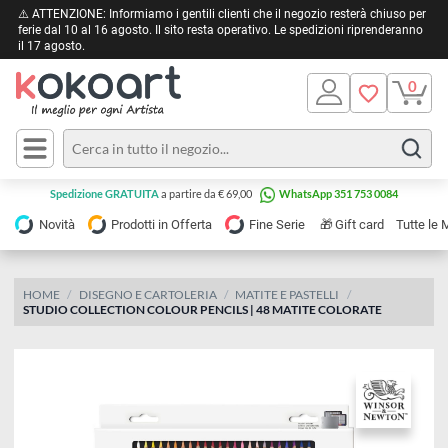
⚠️ ATTENZIONE: Informiamo i gentili clienti che il negozio resterà chiuso 
ferie dal 10 al 16 agosto. Il sito resta operativo. Le spedizioni riprendera
il 17 agosto.
Pittura
Olio
Acrilico
Tele e
Spedizione GRATUITA
a partire da € 69,00
WhatsApp 351 753 0084
Carta
Acquerello
da
🎁
Novità
Prodotti in Offerta
Fine Serie
Gift card
Tu
pittura
Tempera
Tele
Colori
Listelli
HOME
DISEGNO E CARTOLERIA
MATITE E PASTELLI
Disegno e
STUDIO COLLECTION COLOUR PENCILS | 48 MATITE COLORATE
per
Cartoleria
e
Stoffa
Matite
Supporti
e
e
Carta