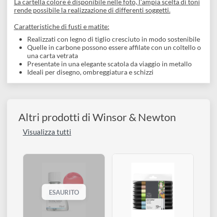
temperini.
Le mine di questa serie sono centrate ed incollate su tutta la
lunghezza, rendendo le matite estremamente resistente alla
rottura.
Un'altra caratteristica da non sottovalutare è l'ottimo rapport
qualità-prezzo di questi prodotti, risultando sia un'ottima idea
regalo, sia un ottimo kit da poter portare sempre con se per
esprimere la propria vena artistica.
La cartella colore è disponibile nelle foto, l'ampia scelta di ton
rende possibile la realizzazione di differenti soggetti.
Caratteristiche di fusti e matite:
Realizzati con legno di tiglio cresciuto in modo sostenibil
Quelle in carbone possono essere affilate con un coltello 
una carta vetrata
Presentate in una elegante scatola da viaggio in metallo
Ideali per disegno, ombreggiatura e schizzi