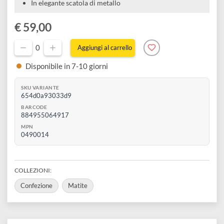
disegno
Matite molto pigmentate
Mina robusta e resistente alla rottura
Accessori
48 colori
Idee regalo
Ottimo rapporto qualità prezzo
Alta Qualità
In elegante scatola di metallo
€ 59,00
0
Aggiungi al carrello
Disponibile in 7-10 giorni
SKU VARIANTE
654d0a93033d9
BARCODE
884955064917
MPN
0490014