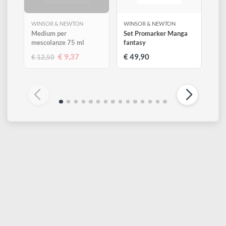
Altri prodotti di Winsor & Newton
Visualizza tutti
ESAURITO
WINSOR & NEWTON
WINSOR & NEWTON
Medium per
Set Promarker Manga
mescolanze 75 ml
fantasy
€ 9,37
€ 49,90
€ 12,50