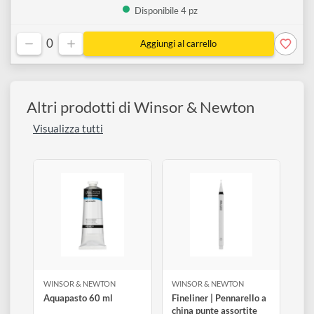
A4 (21 cm x 29,7 cm)
↗
6661545
€ 21,50
Disponibile 4 pz
0
Altri prodotti di Winsor & Newton
Visualizza tutti