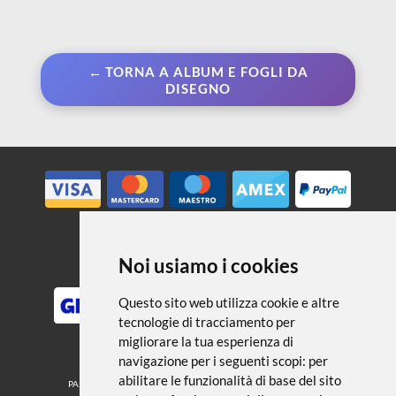
← TORNA A ALBUM E FOGLI DA
DISEGNO