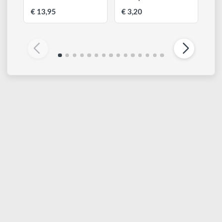
WINSOR & NEWTON
WINSOR & NEWTON
Aquapasto 60 ml
Fineliner | Pennarello a
china punte assortite
€ 13,95
€ 3,20