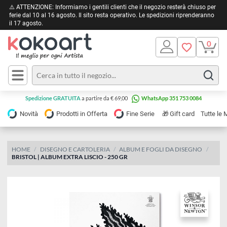
⚠️ ATTENZIONE: Informiamo i gentili clienti che il negozio resterà chiuso 
ferie dal 10 al 16 agosto. Il sito resta operativo. Le spedizioni riprendera
il 17 agosto.
Pittura
Olio
Acrilico
Tele e
Spedizione GRATUITA
a partire da € 69,00
WhatsApp 351 753 0084
Carta
Acquerello
da
🎁
Novità
Prodotti in Offerta
Fine Serie
Gift card
Tu
pittura
Tempera
Tele
Colori
Listelli
HOME
DISEGNO E CARTOLERIA
ALBUM E FOGLI DA DISEGNO
Disegno e
BRISTOL | ALBUM EXTRA LISCIO - 250 GR
per
Cartoleria
e
Stoffa
Matite
Supporti
e
e
Carta