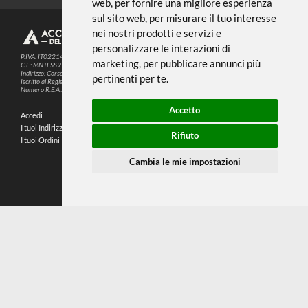
Noi usiamo i cookies
METODI DI PAGAMENTO
Questo sito web utilizza cookie e altre
tecnologie di tracciamento per
migliorare la tua esperienza di
SEGUICI SUI SOCIAL
navigazione per i seguenti scopi:
per
abilitare le funzionalità di base del sito
PARTNER SPEDIZIONI
web
,
per fornire una migliore esperienza
sul sito web
,
per misurare il tuo interesse
nei nostri prodotti e servizi e
© 2026
4,9
personalizzare le interazioni di
P.IVA: IT02214720993
marketing
,
per pubblicare annunci più
C.F.: MNTLSS92P12D969N
Indirizzo: Corso de Stefanis, 58 BR - 16139 Genova (GE)
pertinenti per te
.
196 RECENSIONI
Iscritto al Registro delle Imprese di Genova
Numero R.E.A.: 470792
Accetto