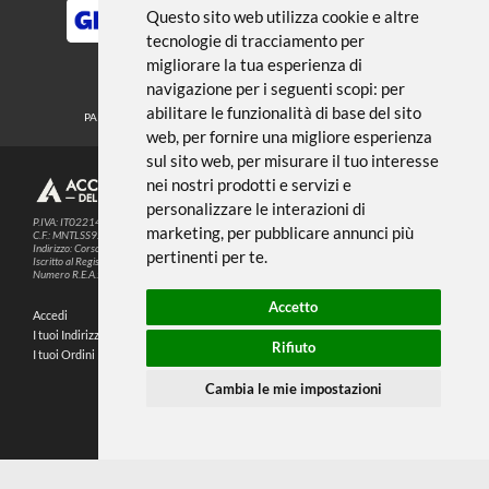
← TORNA A MEDIUM FONDI E
VERNICI
Noi usiamo i cookies
METODI DI PAGAMENTO
Questo sito web utilizza cookie e altre
tecnologie di tracciamento per
migliorare la tua esperienza di
SEGUICI SUI SOCIAL
navigazione per i seguenti scopi:
per
abilitare le funzionalità di base del sito
PARTNER SPEDIZIONI
web
,
per fornire una migliore esperienza