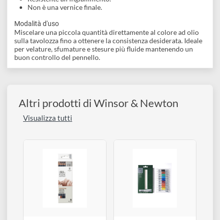
Caratteristiche
Medium alchidico per colori ad olio e colori alchidici.
Consistenza in gel leggero, facile da dosare.
Migliora fluidità e scorrevolezza del colore.
Riduce i segni del pennello.
Aumenta leggermente brillantezza e trasparenza.
Accelera l'essiccazione.
Resistente all'ingiallimento.
Non è una vernice finale.
Modalità d'uso
Miscelare una piccola quantità direttamente al colore ad olio
sulla tavolozza fino a ottenere la consistenza desiderata. Ideale
per velature, sfumature e stesure più fluide mantenendo un
buon controllo del pennello.
Altri prodotti di Winsor & Newton