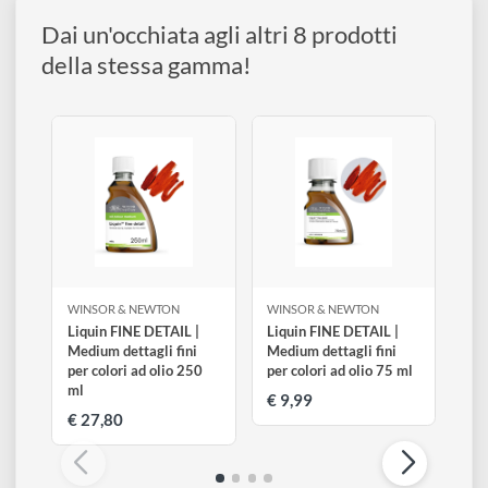
disegno
COLLEZIONI:
Olio
Accessori
Dai un'occhiata agli altri 8 prodotti
della stessa gamma!
WINSOR & NEWTON
WINSOR & NEWTON
Liquin FINE DETAIL |
Liquin FINE DETAIL |