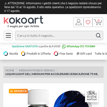
⚠️ ATTENZIONE: Informiamo i gentili clienti che il negozio resterà chiuso 
ferie dal 10 al 16 agosto. Il sito resta operativo. Le spedizioni riprendera
il 17 agosto.
Pittura
Olio
Acrilico
Tele e
Spedizione GRATUITA
a partire da € 69,00
WhatsApp 351 753 0084
Carta
Acquerello
da
🎁
Novità
Prodotti in Offerta
Fine Serie
Gift card
Tu
pittura
Tempera
Tele
Colori
Listelli
HOME
MEDIUM FONDI E VERNICI
Disegno e
LIQUIN LIGHT GEL | MEDIUM PER ACCELERARE L'ESSICAZIONE 75 ML
per
Cartoleria
e
Stoffa
Matite
Supporti
e
e
Carta