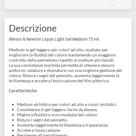
Medium dettagli fini
Medium dettagli fini
per colori ad olio 250
per colori ad olio 75 ml
ml
€ 9,99
€ 27,80
Descrizione
Winsor & Newton Liquin Light Gel Medium 75 ml
Medium in gel leggero per colori ad olio, studiato per
migliorare la fluidità del colore mantenendo un maggiore
controllo della pennellata rispetto ai medium più liquidi.
La sua consistenza morbida permette di ottenere stesure
uniformi, velature e sfumature con una migliore gestione del
colore. Riduce i segni del pennello, aumenta leggermente la
brillantezza e accelera l'essiccazione del film pittorico.