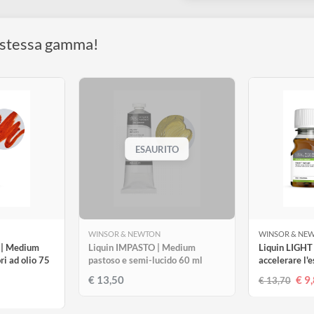
Olio
 della stessa gamma!
ESAURITO
WTON
WINSOR & NEWTON
W