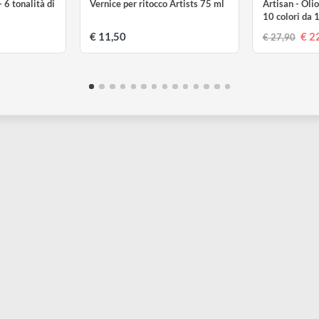
WTON
WINSOR & NEWTON
W
60 gr - 6 tonalità di
Vernice per ritocco Artists 75 ml
A
1
6,90
€ 11,50
€