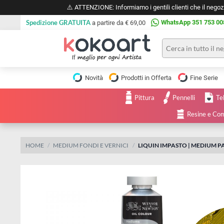
⚠️ ATTENZIONE: Informiamo i gentili clienti che il 
Spedizione GRATUITA
WhatsApp 351 
a partire da € 69,00
Pittura
Olio
Novità
Prodotti in Offerta
Fine 
Acrilico
Tele e
Pittura
Pennelli
Carta
Acquerello
da
Resine
pittura
Tempera
Tele
Colori
Listelli
HOME
MEDIUM FONDI E VERNICI
LIQUIN IMPASTO | MED
Disegno e
per
Cartoleria
e
Stoffa
Matite
Supporti
e
e
Carta