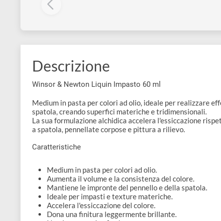
disegno
Liquin FINE DETAIL | Medium
Liquin FINE 
dettagli fini per colori ad olio
dettagli fini p
Accessori
250 ml
ml
€ 27,80
€ 9,99
Descrizione
Winsor & Newton Liquin Impasto 60 ml
Medium in pasta per colori ad olio, ideale per realizz
spatola, creando superfici materiche e tridimensional
La sua formulazione alchidica accelera l'essiccazione 
a spatola, pennellate corpose e pittura a rilievo.
Caratteristiche