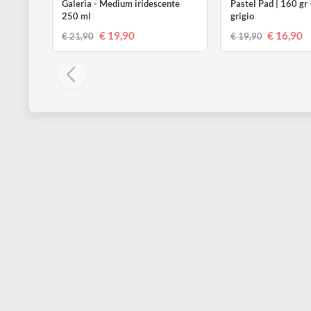
WINSOR & NEWTON
WINSOR & NE
Galeria - Medium iridescente
Pastel Pad | 1
250 ml
grigio
€ 19,90
€ 1
€ 21,90
€ 19,90