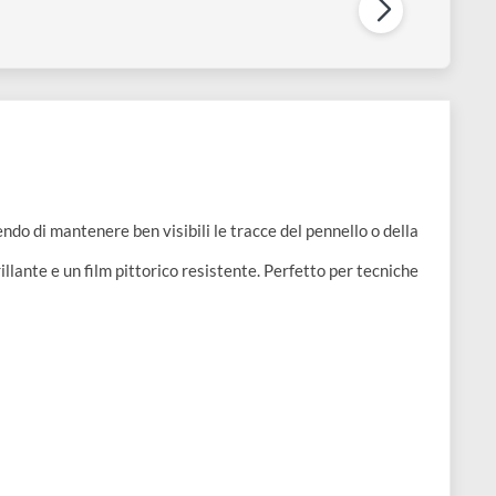
iquin LIGHT GEL | Medium per
Liquin ORIGINAL | Medium ge
ccelerare l'essicazione 75 ml
alchidico per olio 1 lt
€ 9,80
€ 49,80
 13,70
re permettendo di mantenere ben visibili le tracce del pennello o
ermente brillante e un film pittorico resistente. Perfetto per te