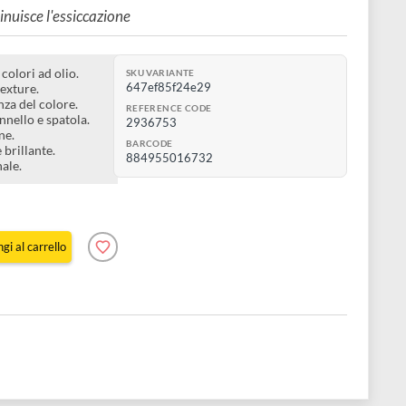
i-lucido 200 ml
osità, diminuisce l'essiccazione
 pasta per colori ad olio.
SKU VARIANTE
647ef85f24e29
r impasti e texture.
a consistenza del colore.
REFERENCE CODE
segni di pennello e spatola.
2936753
l'essiccazione.
BARCODE
leggermente brillante.
884955016732
 vernice finale.
Aggiungi al carrello
e 1 pz