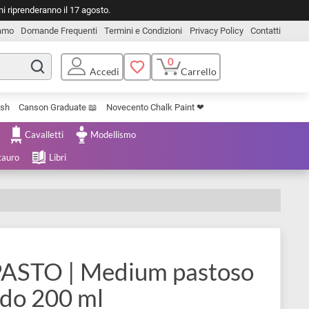
o. Le spedizioni riprenderanno il 17 agosto.
Chi Siamo
Domande Frequenti
Termini e Condizioni
Privacy Pol
0
Carrello
Accedi
Uniposca Brush
Canson Graduate 📖
Novecento Chalk Paint ❤︎
e Cartoleria
Cavalletti
Modellismo
menta e Restauro
Libri
ewton
n IMPASTO | Medium pasto