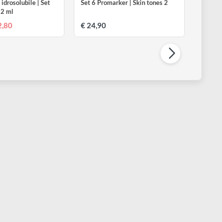
INSOR & NEWTON
WINSOR & NEWTON
rtisan - Olio idrosolubile | Set
Set 6 Promarker | Skin tones 2
0 colori da 12 ml
€ 22,80
€ 24,90
 27,90