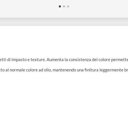
DETAIL | Medium
Liquin IMPASTO | Medium
L
er colori ad olio 75
pastoso e semi-lucido 60 ml
a
€ 13,50
€
are effetti di impasto e texture. Aumenta la consistenza del colo
i.
rispetto al normale colore ad olio, mantenendo una finitura legg