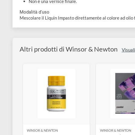
Medium in pasta per colori ad olio.
Aumenta il volume e la consistenza del colore.
Mantiene le impronte del pennello e della spatol
Ideale per impasti e texture materiche.
Accelera l'essiccazione del colore.
Dona una finitura leggermente brillante.
Non è una vernice finale.
Modalità d'uso
Mescolare il Liquin Impasto direttamente al colore ad 
Altri prodotti di Winsor & Newton
V