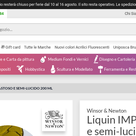
negozio resterà chiuso per ferie dal 10 al 16 agosto. Il sito resta operativ
753 0084
🎁
Serie
Gift card
Tutte le Marche
Nuovi colori Acrilici Fluorescenti
Tele e Carta da pittura
Medium Fondi e Vernici
Disegno 
 e Compositi
Hobbystica
Scultura e Modellato
Ferra
IUM PASTOSO E SEMI-LUCIDO 200 ML
Winsor & N
Liqui