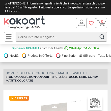
⚠️ ATTENZIONE: Informiamo i gentili clienti che il negozio resterà chiuso 
ferie dal 10 al 16 agosto. Il sito resta operativo. Le spedizioni riprendera
il 17 agosto.
Pittura
Olio
Acrilico
Tele e
Spedizione GRATUITA
a partire da € 69,00
WhatsApp 351 753 0084
Carta
Acquerello
da
🎁
Novità
Prodotti in Offerta
Fine Serie
Gift card
Tu
pittura
Tempera
Tele
Colori
Listelli
HOME
DISEGNO E CARTOLERIA
MATITE E PASTELLI
Disegno e
STUDIO COLLECTION COLOUR PENCILS | ASTUCCIO NERO CON 24
per
Cartoleria
e
MATITE COLORATE
Stoffa
Matite
Supporti
e
e
Carta