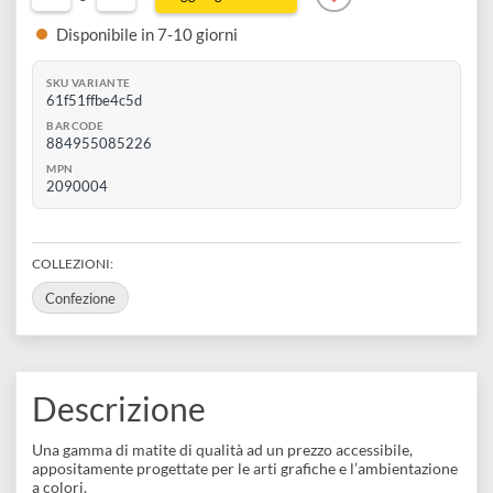
1 gomma
-15%
€ 45,00
€ 38,25
0
Aggiungi al carrello
Disponibile in 7-10 giorni
SKU VARIANTE
61f51ffbe4c5d
BARCODE
884955085226
MPN
2090004
COLLEZIONI: