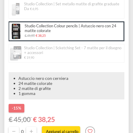
disegno
Accessori
Studio Collection Colour pencils | 48 matite colorate
€ 59,00
Studio Collection | Set metallo matite di grafite graduate
Da
€ 6,95
Studio Collection Colour pencils | Astuccio nero con 24
matite colorate
€ 45,00
€ 38,25
Studio Collection | Scketching Set - 7 matite per il disegno
+ accessori
€ 19,90
Astuccio nero con cerniera
24 matite colorate
2 matite di grafite