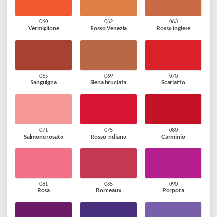
045
049
050
Bruno Van Dyck
Ombra naturale
Rosso arancio
051
055
059
Salmone
Cannella
Marrone
060
062
063
Vermiglione
Rosso Venezia
Rosso inglese
065
069
070