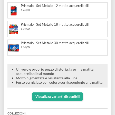
e
Scrapbooking
Prismalo | Matita acquerellabile professionale
preparatori
linoleografia
Quaderni
Gomme
€ 2,90
Diluenti
Effetti
di
Pigmenti
e
Additivi
Cere
decorativi
superficie
Prismalo | Set Metallo 12 matite acquerellabili
raccoglitori
Accessori
Tessuti
€ 26,00
e
Vernici
Colle
tecnici
stucchi
di
Prismalo | Set Metallo 18 matite acquerellabili
e
Stampi
€ 39,00
Vernici
finitura
scotch
Coloranti
e
Colle
Portamatite
Prismalo | Set Metallo 30 matite acquerellabili
Accessori
€ 66,00
impregnanti
Stucchi
Album
Open
Doratura
Accessori
e
Bezel
Accessori
Un vero e proprio pezzo di storia, la prima matita
fogli
acquerellabile al mondo
Molto pigmentata e resistente alla luce
da
Fusto verniciato con colore corrispondente alla matita