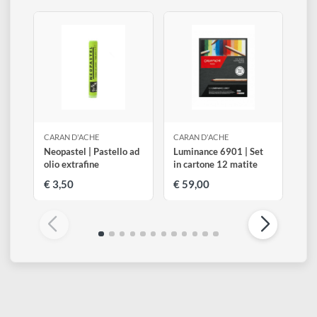
402
403
405
Beige chiaro
Beige
Beige scuro
407
409
470
Seppia
Antracite
Verde primavera
498
499
Argento
Oro
Altri prodotti di Caran D'Ache
Visualizza tutti