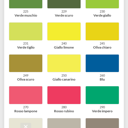
180
190
191
Verde malachite
Blu verdastro
Verde turchese
200
201
210
Verde bluastro
Verde Veronese
Verde smeraldo
211
220
221
Giada
Verde prato
Verde chiaro
225
229
230