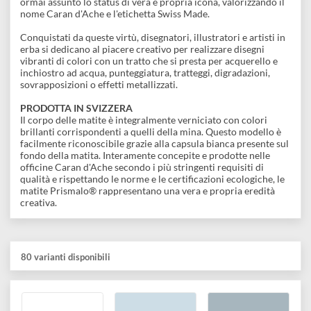
con la tecnica ad acquerello, dando via libera alla fantasia.
Le matite Prismalo® sono famose in tutto il mondo per la
qualità della loro mina, estremamente fine e resistente, e per l
densità di pigmenti delle 80 tonalità luminose. Inoltre, la loro
resistenza alla luce è eccellente. Queste matite d'eccezione
fanno risplendere da decenni in tutto il mondo lo spirito
innovativo e il savoir-faire della Maison ginevrina. Hanno
ormai assunto lo status di vera e propria icona, valorizzando il
nome Caran d'Ache e l'etichetta Swiss Made.
Conquistati da queste virtù, disegnatori, illustratori e artisti in
erba si dedicano al piacere creativo per realizzare disegni
vibranti di colori con un tratto che si presta per acquerello e
inchiostro ad acqua, punteggiatura, tratteggi, digradazioni,
sovrapposizioni o effetti metallizzati.
PRODOTTA IN SVIZZERA
Il corpo delle matite è integralmente verniciato con colori
brillanti corrispondenti a quelli della mina. Questo modello è
facilmente riconoscibile grazie alla capsula bianca presente su
fondo della matita. Interamente concepite e prodotte nelle
officine Caran d'Ache secondo i più stringenti requisiti di
qualità e rispettando le norme e le certificazioni ecologiche, le