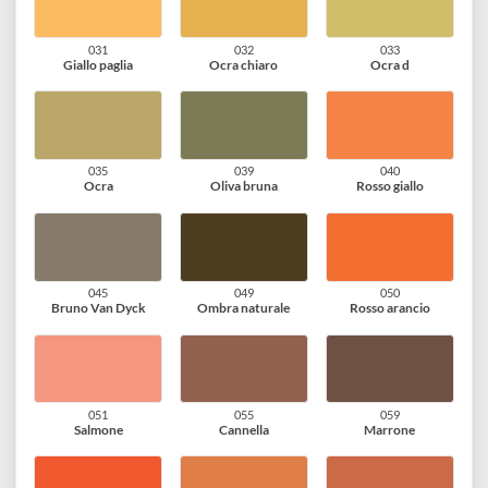
010
011
020
Giallo
Giallo chiaro
Giallo oro
021
025
030
Giallo di Napoli
Ocra verde
Arancio
031
032
033
Giallo paglia
Ocra chiaro
Ocra d
035
039
040
Ocra
Oliva bruna
Rosso giallo