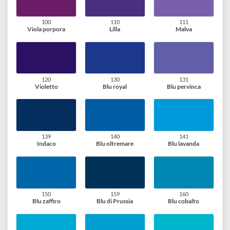
Sanguigna
Siena bruciata
Scarlatto
071
075
080
Salmone rosato
Rosso indiano
Carminio
081
085
090
Rosa
Bordeaux
Porpora
100
110
111
Viola porpora
Lilla
Malva