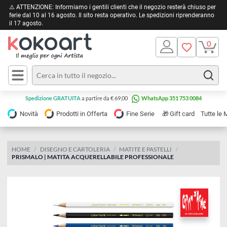
⚠️ ATTENZIONE: Informiamo i gentili clienti che il negozio resterà chiuso 
ferie dal 10 al 16 agosto. Il sito resta operativo. Le spedizioni riprendera
il 17 agosto.
Pittura
Olio
Acrilico
Tele e
Spedizione GRATUITA
a partire da € 69,00
WhatsApp 351 753 0084
Carta
Acquerello
da
🎁
Novità
Prodotti in Offerta
Fine Serie
Gift card
Tu
pittura
Tempera
Tele
Colori
Listelli
HOME
DISEGNO E CARTOLERIA
MATITE E PASTELLI
Disegno e
PRISMALO | MATITA ACQUERELLABILE PROFESSIONALE
per
Cartoleria
e
Stoffa
Matite
Supporti
e
e
Carta