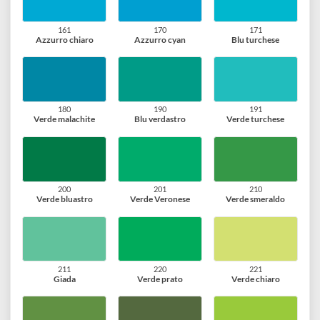
120
130
131
Violetto
Blu royal
Blu pervinca
139
140
141
Indaco
Blu oltremare
Blu lavanda
150
159
160
Blu zaffiro
Blu di Prussia
Blu cobalto
161
170
171
Azzurro chiaro
Azzurro cyan
Blu turchese