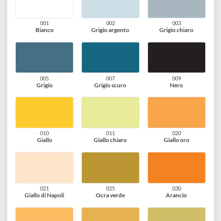
matite Prismalo® rappresentano una vera e propria eredità
creativa.
80 varianti disponibili
001
002
003
Bianco
Grigio argento
Grigio chiaro
005
007
009
Grigio
Grigio scuro
Nero