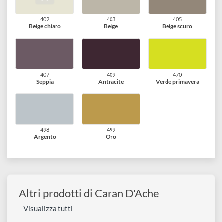
Verde muschio
Verde scuro
Verde giallo
231
240
245
Verde tiglio
Giallo limone
Oliva chiaro
249
250
260
Oliva scuro
Giallo canarino
Blu
270
280
290
Rosso lampone
Rosso rubino
Verde impero