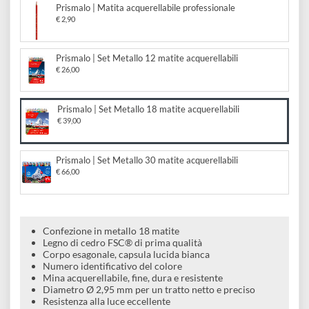
acquerellabili
e
Scrapbooking
preparatori
linoleografia
Quaderni
Gomme
Diluenti
Effetti
di
Scegli il formato:
Pigmenti
e
Additivi
Cere
Prismalo | Matita acquerellabile professionale
decorativi
superficie
raccoglitori
Accessori
€ 2,90
Tessuti
e
Vernici
Colle
tecnici
stucchi
Prismalo | Set Metallo 12 matite acquerellabili
di
e
€ 26,00
Stampi
Vernici
finitura
scotch
Coloranti
e
Prismalo | Set Metallo 18 matite acquerellabili
Colle
Portamatite
€ 39,00
Accessori
impregnanti
Stucchi
Album
Open
Doratura
Prismalo | Set Metallo 30 matite acquerellabili
Accessori
e
Bezel
€ 66,00
Accessori
fogli
da
Confezione in metallo 18 matite