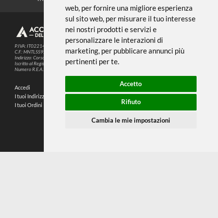
Noi usiamo i cookies
METODI DI PAGAMENTO
Questo sito web utilizza cookie e altre
tecnologie di tracciamento per
migliorare la tua esperienza di
SEGUICI SUI SOCIAL
navigazione per i seguenti scopi:
per
abilitare le funzionalità di base del sito
PARTNER SPEDIZIONI
web
,
per fornire una migliore esperienza
sul sito web
,
per misurare il tuo interesse
nei nostri prodotti e servizi e
© 2026
4,9
personalizzare le interazioni di
P.IVA: IT02214720993
marketing
,
per pubblicare annunci più
C.F.: MNTLSS92P12D969N
Indirizzo: Corso de Stefanis, 58 BR - 16139 Genova (GE)
pertinenti per te
.
196 RECENSIONI
Iscritto al Registro delle Imprese di Genova
Numero R.E.A.: 470792