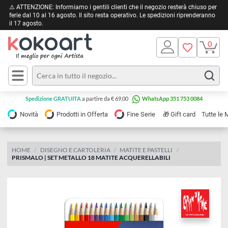
⚠️ ATTENZIONE: Informiamo i gentili clienti che il negozio resterà chiuso 
ferie dal 10 al 16 agosto. Il sito resta operativo. Le spedizioni riprendera
il 17 agosto.
Pittura
Olio
Acrilico
Tele e
Spedizione GRATUITA
a partire da € 69,00
WhatsApp 351 753 0084
Carta
Acquerello
da
🎁
Novità
Prodotti in Offerta
Fine Serie
Gift card
Tu
pittura
Tempera
Tele
Colori
Listelli
HOME
DISEGNO E CARTOLERIA
MATITE E PASTELLI
Disegno e
PRISMALO | SET METALLO 18 MATITE ACQUERELLABILI
per
Cartoleria
e
Stoffa
Matite
Supporti
e
e
Carta