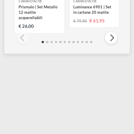
CARAN D'ACHE
CARAN D'ACHE
Prismalo | Set Metallo
Luminance 6901 | Set
12 matite
in cartone 20 matite
acquerellabili
€ 61,95
€ 79,90
€ 26,00