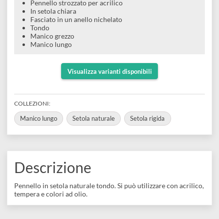
setola chiara | Serie 2015
e
Scrapbooking
preparatori
linoleografia
Quaderni
Gomme
Diluenti
Effetti
di
Pigmenti
e
Additivi
Pennello strozzato per acrilico
Cere
decorativi
superficie
In setola chiara
raccoglitori
Accessori
Tessuti
Fasciato in un anello nichelato
e
Vernici
Tondo
Colle
tecnici
Manico grezzo
stucchi
di
Manico lungo
e
Stampi
Vernici
finitura
scotch
Coloranti
Visualizza varianti disponibili
e
Colle
Portamatite
Accessori
impregnanti
Stucchi
Album
COLLEZIONI:
Open
Doratura
Accessori
e
Manico lungo
Setola naturale
Setola rigida
Bezel
Accessori
fogli
da