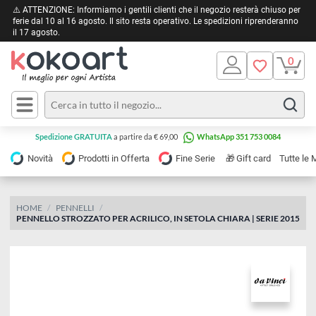
⚠️ ATTENZIONE: Informiamo i gentili clienti che il negozio resterà chiuso 
ferie dal 10 al 16 agosto. Il sito resta operativo. Le spedizioni riprendera
il 17 agosto.
Pittura
Olio
Acrilico
Tele e
Spedizione GRATUITA
a partire da € 69,00
WhatsApp 351 753 0084
Carta
Acquerello
da
🎁
Novità
Prodotti in Offerta
Fine Serie
Gift card
Tu
pittura
Tempera
Tele
Colori
Listelli
HOME
PENNELLI
Disegno e
PENNELLO STROZZATO PER ACRILICO, IN SETOLA CHIARA | SERIE 20
per
Cartoleria
e
Stoffa
Matite
Supporti
e
e
Carta