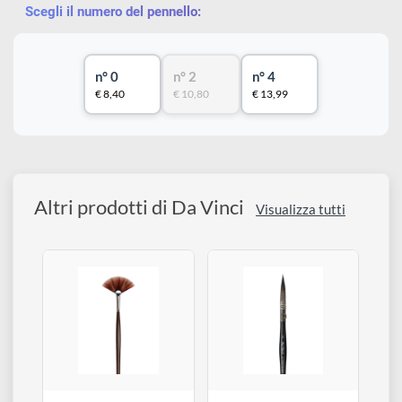
Descrizione
disegno
Accessori
Pennello in setola naturale tondo. Si può utilizzare con acrilico
tempera e colori ad olio.
Scegli il numero del pennello:
n° 0
n° 2
n° 4
€ 8,40
€ 10,80
€ 13,99
Altri prodotti di Da Vinci
Visualizza tutti