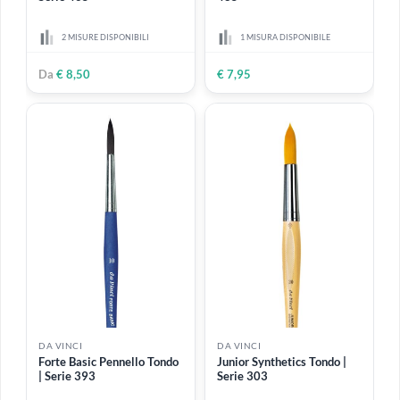
Da
€ 1,70
Da
€ 3,10
DA VINCI
DA VINCI
Forte Synthetics Ventaglio |
Top Acryl Ventaglio | Serie
Serie 465
485
2 MISURE DISPONIBILI
1 MISURA DISPONIBILE