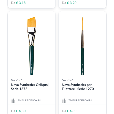
In vajo blu russo
10 MISURE DISPONIBILI
7 MISURE DISPONIBILI
Da
€ 13,50
Da
€ 2,95
DA VINCI
DA VINCI
Nova Synthetics Tondo |
Forte Synthetics Piatto |