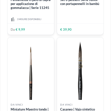
DA VINCI
DA VINCI
Pennellessa in pelo di capra
Set 8 pennelli Serie Junior
per applicazione di
con portapennelli in bambù
gommalacca | Serie 11245
3 MISURE DISPONIBILI
Da
€ 9,99
€ 39,90