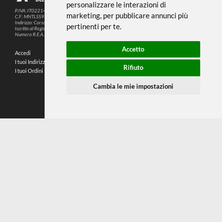
DA VINCI
DA VINCI
Forte Basic Pennellessa |
FIT Synthetics |
Serie 5074
Pennellessa Serie 5073
4 MISURE DISPONIBILI
8 MISURE DISPONIBILI
Da
€ 8,50
Da
€ 6,90