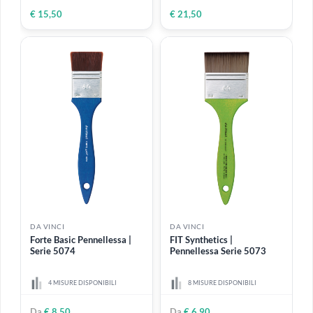
DA VINCI
DA VINCI
Forte Synthetics Extralungo
Maestro Pennello in
| Serie 263
Martora Kolinsky tondo |
Serie 11
Fibra sintetica marrone
L'eccellenza per acquerellisti
rossiccio
professionisti
5 MISURE DISPONIBILI
9 MISURE DISPONIBILI
Da
€ 5,25
Da
€ 15,50