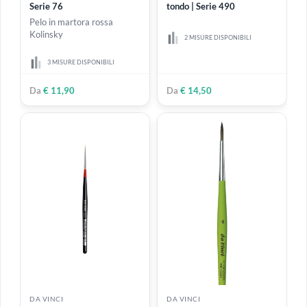
DA VINCI
DA VINCI
Miniature Maestro tondo |
Casaneo | Vajo sintetico
Serie 76
tondo | Serie 490
Pelo in martora rossa
Kolinsky
2 MISURE DISPONIBILI
3 MISURE DISPONIBILI
Da
€ 11,90
Da
€ 14,50