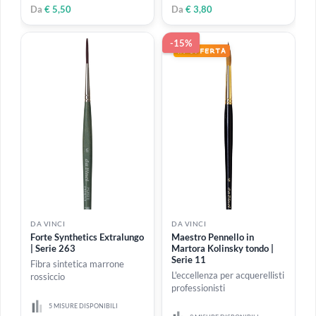
DA VINCI
DA VINCI
Pennello ventaglio, setola
SPIN-SYNTHETICS | Serie
bianca, extra corto | Serie
488
433
7 MISURE DISPONIBILI
2 MISURE DISPONIBILI
Da
€ 5,80
Da
€ 9,80