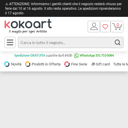
⚠️ ATTENZIONE: Informiamo i gentili clienti che il negozio resterà chiuso 
ferie dal 10 al 16 agosto. Il sito resta operativo. Le spedizioni riprendera
il 17 agosto.
Pittura
Olio
Acrilico
Tele e
Spedizione GRATUITA
a partire da € 69,00
WhatsApp 351 753 0084
Carta
Acquerello
da
🎁
Novità
Prodotti in Offerta
Fine Serie
Gift card
Tu
pittura
Tempera
Tele
Colori
Listelli
Disegno e
per
Cartoleria
e
Stoffa
Matite
Supporti
e
e
Carta