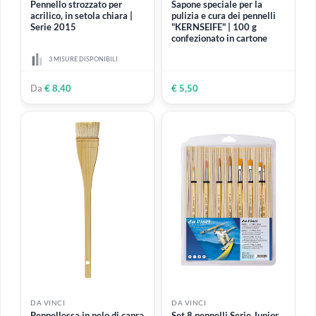
Obliquo
(2)
Pennellesse
(3)
Pennelli per filettare
(3)
Piatto
(5)
Setola morbida
(20)
Setola naturale
(6)
DA VINCI
DA VINCI
Setola rigida
(11)
Pennello strozzato per
Sapone speciale per la
acrilico, in setola chiara |
pulizia e cura dei pennelli
Setola sintetica
(24)
Serie 2015
"KERNSEIFE" | 100 g
confezionato in cartone
Tondo
(13)
3 MISURE DISPONIBILI
Ventaglio
(3)
Da
€ 8,40
€ 5,50