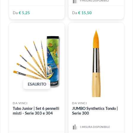
DA VINCI
DA VINCI
Forte Synthetics Obliquo |
NOVA SYNTHETICS | Serie
Serie 367
5575
Pennello per ritocco NOVA,
tondo extra corto, fibra
3 MISURE DISPONIBILI
sintetica dorata
6 MISURE DISPONIBILI
Da
€ 5,50
Da
€ 3,80
-15%