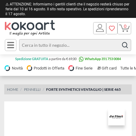
⚠️ ATTENZIONE: Informiamo i gentili clienti che il negozio resterà chiuso 
ferie dal 10 al 16 agosto. Il sito resta operativo. Le spedizioni riprendera
il 17 agosto.
Pittura
Olio
Acrilico
Tele e
Spedizione GRATUITA
a partire da € 69,00
WhatsApp 351 753 0084
Carta
Acquerello
da
🎁
Novità
Prodotti in Offerta
Fine Serie
Gift card
Tu
pittura
Tempera
Tele
Colori
Listelli
HOME
PENNELLI
FORTE SYNTHETICS VENTAGLIO | SERIE 465
Disegno e
per
Cartoleria
e
Stoffa
Matite
Supporti
e
e
Carta