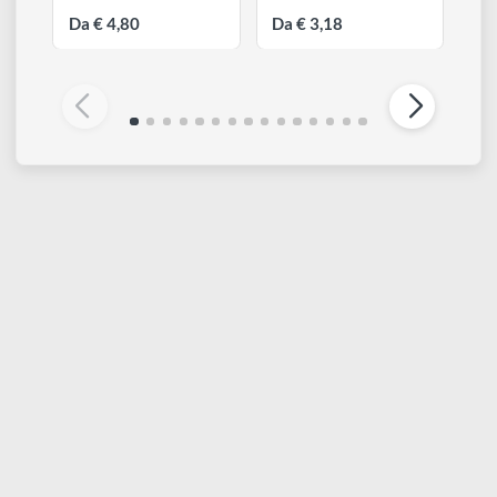
DA VINCI
DA VINCI
Nova Synthetics per
Nova Synthetics Tondo |
Filettare | Serie 1270
Serie 1570
Da € 4,80
Da € 3,18