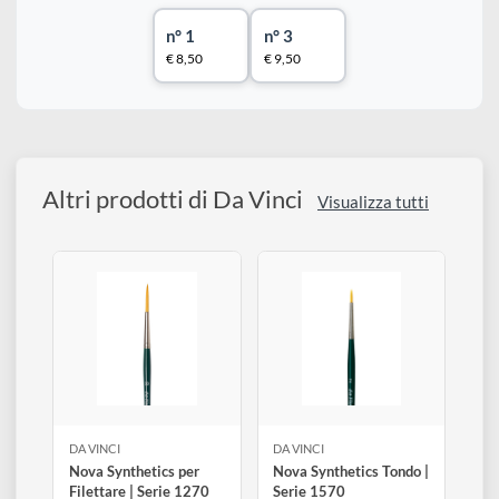
Buona capacità di assorbimento e di tenuta del colore.
Una gamma perfetta per lavorare su superfici ruvide come
legno, cartone, porcellana, ceramica, ecc. ….
Scegli il numero del pennello:
n° 1
n° 3
€ 8,50
€ 9,50
Altri prodotti di Da Vinci
Visualizza tutti