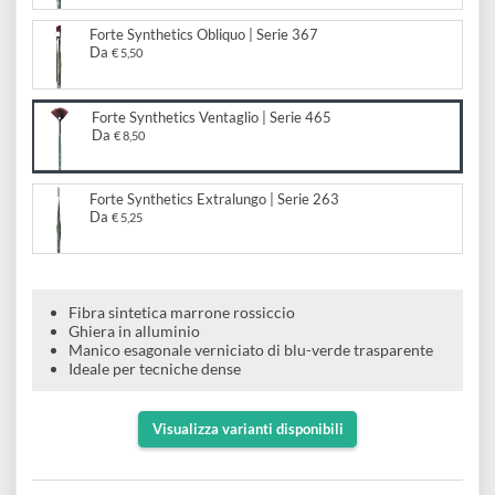
e
Scrapbooking
preparatori
linoleografia
Quaderni
Forte Synthetics Piatto | Serie 364
Gomme
Diluenti
Da
€ 3,20
Effetti
di
Pigmenti
e
Additivi
Cere
decorativi
superficie
raccoglitori
Accessori
Forte Synthetics Obliquo | Serie 367
Tessuti
e
Da
€ 5,50
Vernici
Colle
tecnici
stucchi
di
e
Forte Synthetics Ventaglio | Serie 465
Stampi
Vernici
Da
€ 8,50
finitura
scotch
Coloranti
e
Colle
Portamatite
Accessori
Forte Synthetics Extralungo | Serie 263
impregnanti
Da
Stucchi
€ 5,25
Album
Open
Doratura
Accessori
e
Bezel
Accessori
fogli
Fibra sintetica marrone rossiccio
Ghiera in alluminio
da
Manico esagonale verniciato di blu-verde trasparente
Ideale per tecniche dense