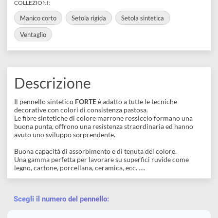
disegno
Accessori
Visualizza varianti disponibili
COLLEZIONI:
Manico corto
Setola rigida
Setola sintetica
Ventaglio
Descrizione
Il pennello sintetico
FORTE
è adatto a tutte le tecniche
decorative con colori di consistenza pastosa.
Le fibre sintetiche di colore marrone rossiccio formano una
buona punta, offrono una resistenza straordinaria ed hanno
avuto uno sviluppo sorprendente.