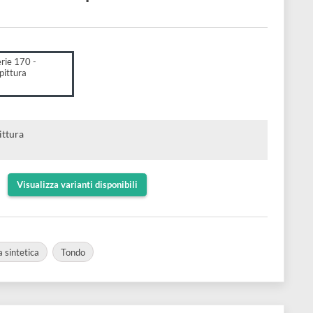
llo per micropittura
ico
to:
-NOVA | Serie 170 -
lo per micropittura
,20
 per micropittura
o morbido
Visualizza varianti disponibili
da
Setola sintetica
Tondo