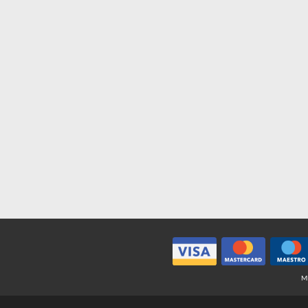
Da € 1,70
Da € 8,50