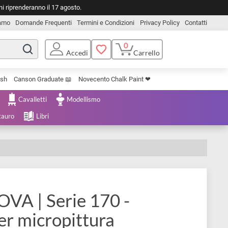
o. Le spedizioni riprenderanno il 17 agosto.
Chi Siamo
Domande Frequenti
Termini e Condizioni
Privacy Pol
0
Carrello
Accedi
Uniposca Brush
Canson Graduate 📖
Novecento Chalk Paint ❤︎
e Cartoleria
Cavalletti
Modellismo
menta e Restauro
Libri
-NOVA | Serie 170 -