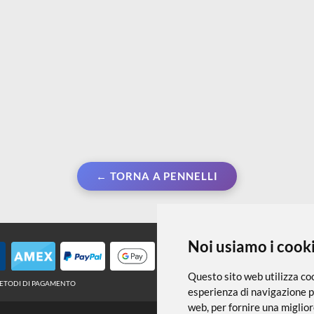
Da € 5,80
D
← TORNA A PENNELLI