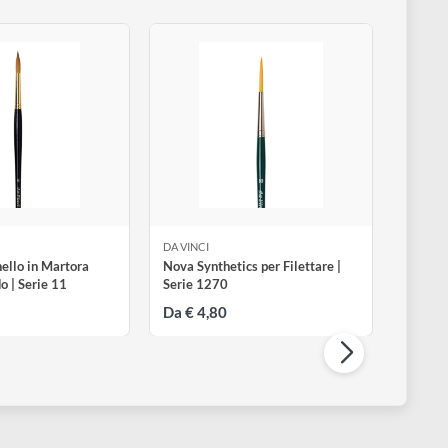
A VINCI
DA VINCI
aestro Pennello in Martora
Nova Synthetics per Filettare 
olinsky tondo | Serie 11
Serie 1270