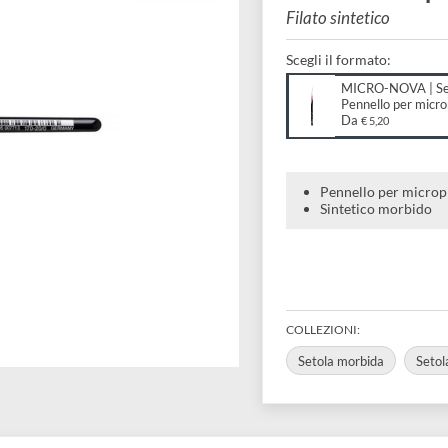
Penne
Filato sintet
Scegli il forma
MICRO
Pennel
Da
€ 5
Pennello
Sintetic
COLLEZIONI:
Setola morbi