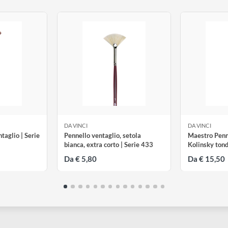
i
DA VINCI
D
cs Ventaglio | Serie
Pennello ventaglio, setola
M
bianca, extra corto | Serie 433
K