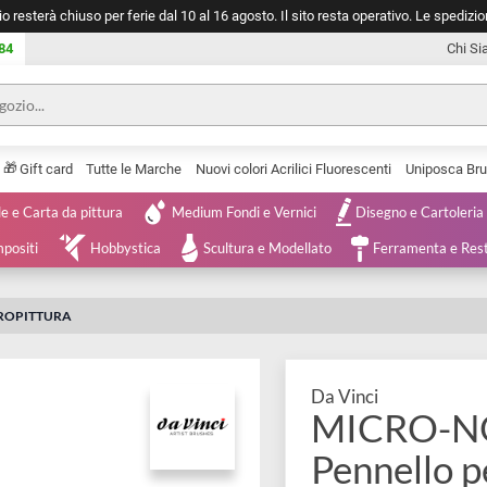
negozio resterà chiuso per ferie dal 10 al 16 agosto. Il sito resta operativ
753 0084
🎁
Serie
Gift card
Tutte le Marche
Nuovi colori Acrilici Fluorescenti
Tele e Carta da pittura
Medium Fondi e Vernici
Disegno 
 e Compositi
Hobbystica
Scultura e Modellato
Ferra
PER MICROPITTURA
Da Vinci
MICRO