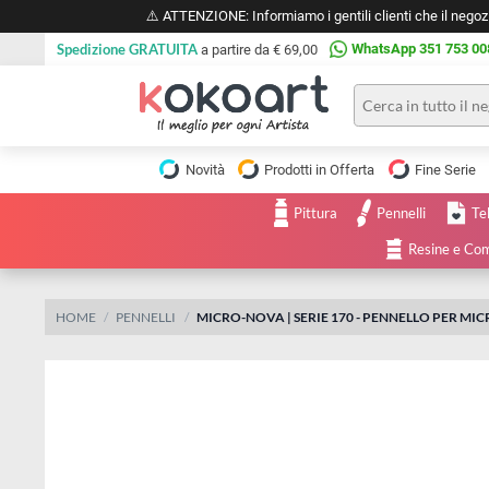
⚠️ ATTENZIONE: Informiamo i gentili clienti che il 
Spedizione GRATUITA
WhatsApp 351 
a partire da € 69,00
Pittura
Olio
Novità
Prodotti in Offerta
Fine 
Acrilico
Tele e
Pittura
Pennelli
Carta
Acquerello
da
Resine
pittura
Tempera
Tele
Colori
Listelli
HOME
PENNELLI
MICRO-NOVA | SERIE 170 - PENNELLO 
Disegno e
per
Cartoleria
e
Stoffa
Matite
Supporti
e
e
Carta