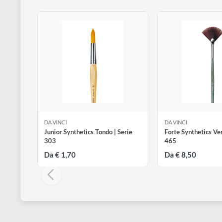
disegno
Accessori
Altri prodotti di Da Vinci
Visualizza tutt
DA VINCI
DA VINCI
Junior Synthetics Tondo | Serie
Forte Syntheti
303
465