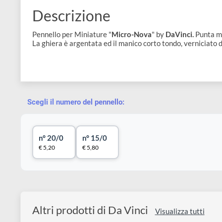
e
Scrapbooking
preparatori
linoleografia
Quaderni
Gomme
Diluenti
Effetti
di
Pigmenti
e
Additivi
Cere
decorativi
superficie
Descrizione
raccoglitori
Accessori
Tessuti
e
Vernici
Colle
Pennello per Miniature "
Micro-Nova
" by
DaVinci.
Pu
tecnici
stucchi
La ghiera è argentata ed il manico corto tondo, vernic
di
e
Stampi
Vernici
finitura
scotch
Coloranti
e
Colle
Portamatite
Accessori
impregnanti
Stucchi
Album
Scegli il numero del pennello:
Open
Doratura
Accessori
e
Bezel
Accessori
fogli
n° 20/0
n° 15/0
€ 5,20
€ 5,80
da