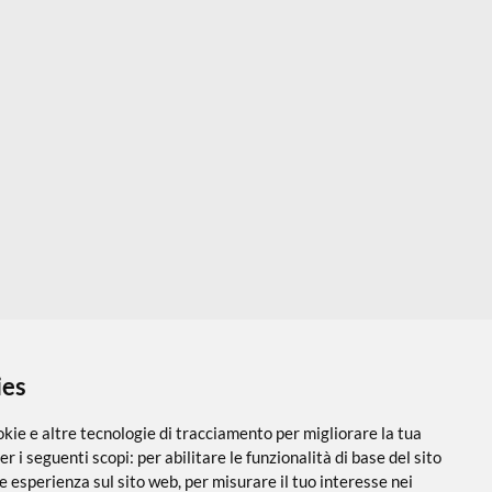
a € 15,50
Da € 4,80