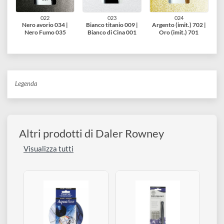
221
019
020
021
Giallo Napoli 634 |
Bruno Van Dyck
Seppia (Imit.) 251 |
Terra ombra bruciata
(imit.) 264 | Terra
Grigio di Payne 065
223
ombra naturale 247
022
023
024
Nero avorio 034 |
Bianco titanio 009 |
Argento (imit.) 702 |
Nero Fumo 035
Bianco di Cina 001
Oro (imit.) 701