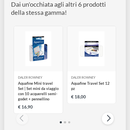
disegno
Confezione
Qualità fine
Semi-godet
Accessori
Dai un'occhiata agli altri 6 prodotti
della stessa gamma!
DALER ROWNEY
DALER ROWNEY
Aquafine Mini travel
Aquafine Travel Set 12
Set | Set mini da viaggio
pz