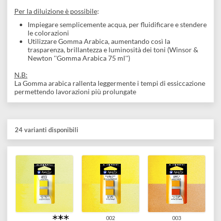
Realizzati in qualità fine
Grande brillantezza ed ottima capacità di miscelazione
caratterizzano questa gamma di acquerelli
Scelta intelligente per studenti e pittori che ricercano
prestazioni elevate ad un prezzo economico
Aquafine
si presenta in:
Tubetto da 8 ml sfusi
Set da 1/2 godet (cialdine rettangolari di misura: 2 x 1,7 x 
cm)
Per la diluizione è possibile
:
Impiegare semplicemente acqua, per fluidificare e stende
le colorazioni
Utilizzare Gomma Arabica, aumentando così la
trasparenza, brillantezza e luminosità dei toni (Winsor &
Newton ''Gomma Arabica 75 ml'')
N.B:
La Gomma arabica rallenta leggermente i tempi di essiccazion
permettendo lavorazioni più prolungate