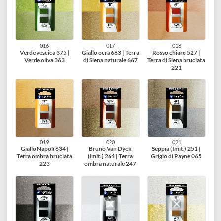
Indigo 127 | Blu di
Blu oltremare chiaro
Blu cobalto (imit.)
Prussia 135
122 | Blu oltremare
110 | Blu ftalo 142
scuro 123
013
014
015
Blu Ceruleo (imit.)
Verde Smeraldo
Verde di Hooker
112 | Turchese
(imit.) 382 | Verde
chiaro 353 | Verde
trasparente 157
foglia 355
Hooker scuro 352
016
017
018
Verde vescica 375 |
Giallo ocra 663 | Terra
Rosso chiaro 527 |
Verde oliva 363
di Siena naturale 667
Terra di Siena bruciat