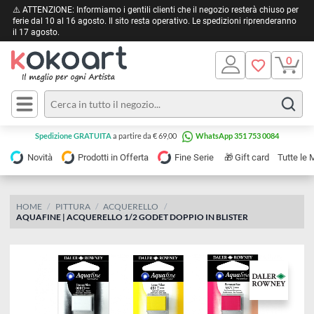
⚠️ ATTENZIONE: Informiamo i gentili clienti che il negozio resterà chiuso 
ferie dal 10 al 16 agosto. Il sito resta operativo. Le spedizioni riprendera
il 17 agosto.
Pittura
Olio
Acrilico
Tele e
Spedizione GRATUITA
a partire da € 69,00
WhatsApp 351 753 0084
Carta
Acquerello
da
🎁
Novità
Prodotti in Offerta
Fine Serie
Gift card
Tu
pittura
Tempera
Tele
Colori
Listelli
HOME
PITTURA
ACQUERELLO
Disegno e
AQUAFINE | ACQUERELLO 1/2 GODET DOPPIO IN BLISTER
per
Cartoleria
e
Stoffa
Matite
Supporti
e
e
Carta