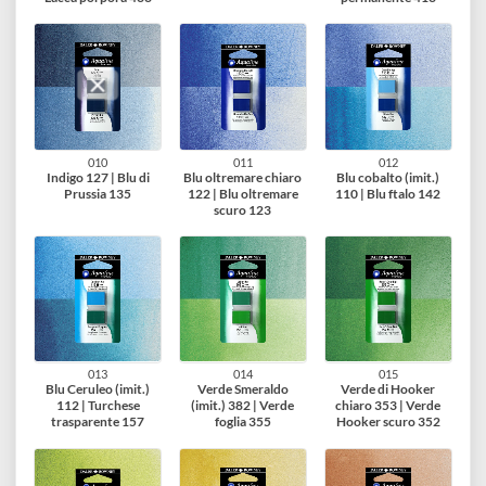
004
005
006
Rosso Vermiglione
Cremisi Alizarina
Rosa permanente 53
(imit.) 588 | Rosso di
(Imit.) 515 | Rosa
| Rosa pesca 578
Cadmio (imit.) 503
Robbia (imit.) 563
007
008
009
Magenta
Rosa oltremare 420 |
Violetto cobalto
Quinacridone 414 |
Viola oltremare 419
(imit.) 406| Malva
Lacca porpora 433
permanente 413
010
011
012