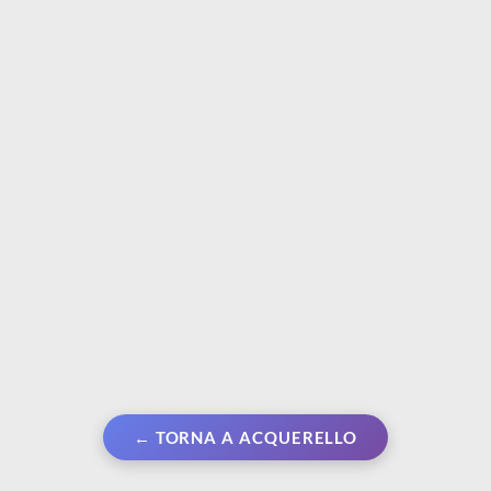
DALER ROWNEY
DALER ROWNEY
Aquafine Travel Set | 18
Dip Pen Set | Set
semi-godet
calligrafia - Pennino con
5 punte
€ 24,90
€ 11,50