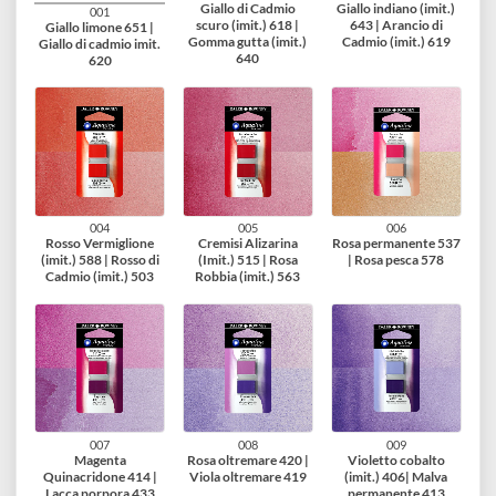
24 varianti disponibili
002
003
Giallo di Cadmio
Giallo indiano (imit.)
001
scuro (imit.) 618 |
643 | Arancio di
Giallo limone 651 |
Gomma gutta (imit.)
Cadmio (imit.) 619
Giallo di cadmio imit.
640
620