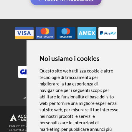
← TORNA A ACCESSORI
Noi usiamo i cookies
METODI DI PAGAMENTO