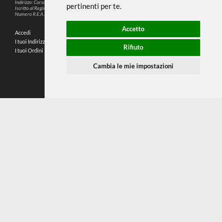
Questo sito web utilizza cookie e altre
tecnologie di tracciamento per
migliorare la tua esperienza di
SEGUICI SUI SOCIAL
navigazione per i seguenti scopi:
per
abilitare le funzionalità di base del sito
PARTNER SPEDIZIONI
web
,
per fornire una migliore esperienza
sul sito web
,
per misurare il tuo interesse
nei nostri prodotti e servizi e
© 2026
4,9
personalizzare le interazioni di
P.IVA: IT02214720993
marketing
,
per pubblicare annunci più
C.F.: MNTLSS92P12D969N
Indirizzo: Corso de Stefanis, 58 BR - 16139 Genova (GE)
pertinenti per te
.
196 RECENSIONI
Iscritto al Registro delle Imprese di Genova
Numero R.E.A.: 470792
Accetto
Accedi
Chi Siamo
I tuoi Indirizzi
Domande Frequenti
Rifiuto
I tuoi Ordini
Termini e Condizioni
Privacy Policy
Cambia le mie impostazioni
Preferenze cookie
Contatti
Mappa del sito