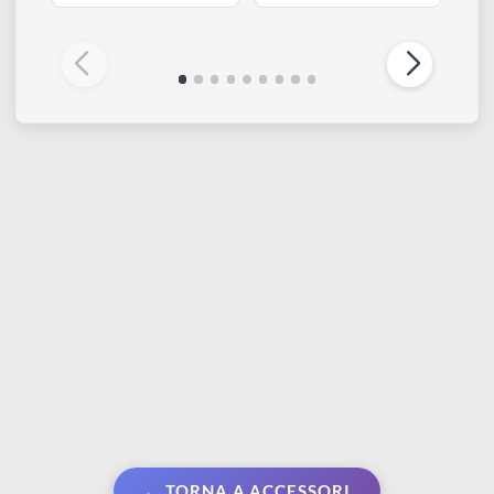
DALER ROWNEY
DALER ROWNEY
Adigraf | Lastra per
Adigraf | Rullo per
incisione e stampa
linoleografia - 9 cm
Da € 6,80
€ 22,00