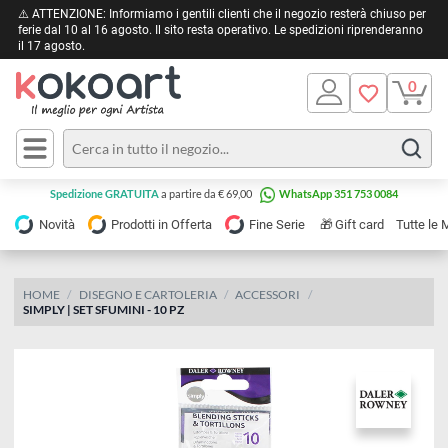
⚠️ ATTENZIONE: Informiamo i gentili clienti che il negozio resterà chiuso 
ferie dal 10 al 16 agosto. Il sito resta operativo. Le spedizioni riprendera
il 17 agosto.
Pittura
Olio
Acrilico
Tele e
Spedizione GRATUITA
a partire da € 69,00
WhatsApp 351 753 0084
Carta
Acquerello
da
🎁
Novità
Prodotti in Offerta
Fine Serie
Gift card
Tu
pittura
Tempera
Tele
Colori
Listelli
HOME
DISEGNO E CARTOLERIA
ACCESSORI
Disegno e
SIMPLY | SET SFUMINI - 10 PZ
per
Cartoleria
e
Stoffa
Matite
Supporti
e
e
Carta