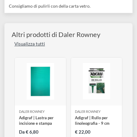
disegno
Descrizione
Accessori
Confezione con all'interno 10 sfumini di diverse dimensioni.
Gli sfumini sono utili per sfumare e creare ombreggiature
con le matite, i carboncini ed i pastelli.
Consigliamo di pulirli con della carta vetro.
Altri prodotti di Daler Rowney
Visualizza tutti