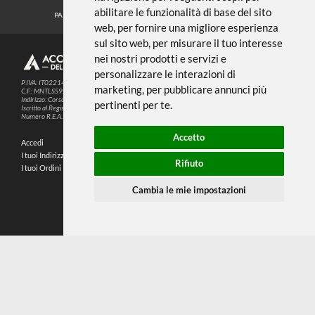
Noi usiamo i cookies
METODI DI PAGAMENTO
Questo sito web utilizza cookie e altre
tecnologie di tracciamento per
migliorare la tua esperienza di
SEGUICI SUI SOCIAL
navigazione per i seguenti scopi:
per
abilitare le funzionalità di base del sito
PARTNER SPEDIZIONI
web
,
per fornire una migliore esperienza
sul sito web
,
per misurare il tuo interesse
nei nostri prodotti e servizi e
© 2026
4,9
personalizzare le interazioni di
P.IVA: IT02214720993
marketing
,
per pubblicare annunci più
C.F.: MNTLSS92P12D969N
Indirizzo: Corso de Stefanis, 58 BR - 16139 Genova (GE)
pertinenti per te
.
196 RECENSIONI
Iscritto al Registro delle Imprese di Genova
Numero R.E.A.: 470792
Accetto