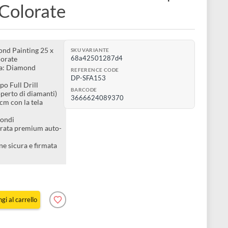
tivi con strass 25 x 25 cm |
 Koi Colorate
 Mini Diamond Painting 25 x
SKU VARIANTE
68a42501287d4
rpe Koi Colorate
 Rosa Tecnica: Diamond
REFERENCE CODE
DP-SFA153
Painting Tipo Full Drill
BARCODE
amente ricoperto di diamanti)
3666624089370
i: 25 x 25 cm con la tela
a
amanti: Rotondi
: Tela numerata premium auto-
g: Confezione sicura e firmata
Art