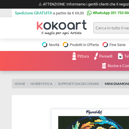
⚠️ ATTENZIONE: Informiamo i gentili clienti che il 
Spedizione GRATUITA
WhatsApp 351 
a partire da € 69,00
Pittura
Olio
Novità
Prodotti in Offerta
Fine 
Acrilico
Tele e
Pittura
Pennelli
Carta
Acquerello
da
Resine
pittura
Tempera
Tele
Colori
Listelli
HOME
HOBBYSTICA
SUPPORTI DA DECORARE
MINI DI
Disegno e
per
Cartoleria
e
Stoffa
Matite
Supporti
e
e
Carta