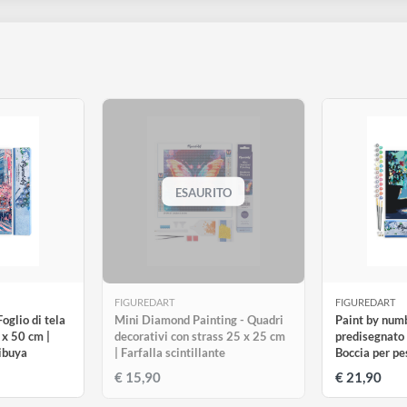
in Asia, ha preso piede negli ultimi anni anche negli Stati Uniti 
oce.
ozzafiato tramite l’utilizzo di delle piccole pietre sintetiche c
 momento di relax dallo stress della vita quotidiana.
tutti
ESAURITO