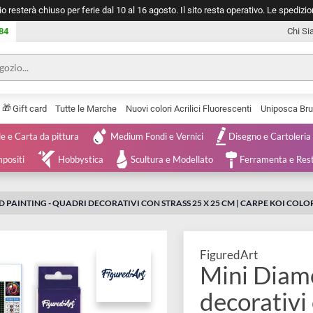
negozio resterà chiuso per ferie dal 10 al 16 agosto. Il sito resta operativ
753 0084
🎁
Serie
Gift card
Tutte le Marche
Nuovi colori Acrilici Fluorescenti
Tele e Carta da pittura
Medium Fondi e Vernici
Disegno 
 e Compositi
Hobbystica
Scultura e Modellato
Ferra
AMOND PAINTING - QUADRI DECORATIVI CON STRASS 25 X 25 CM | CAR
FiguredArt
Mini 