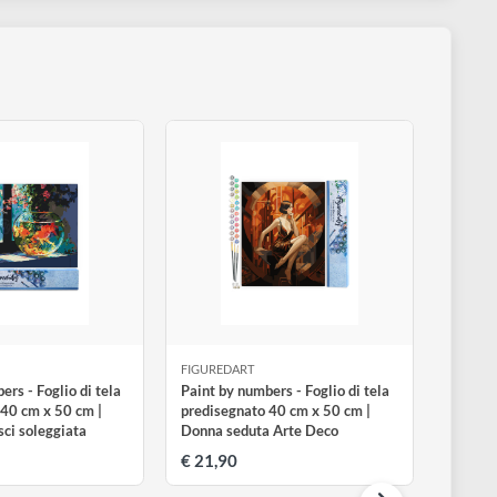
e in Europa.
hiamate appunto "diamond", diamanti in italiano. Un’attività perf