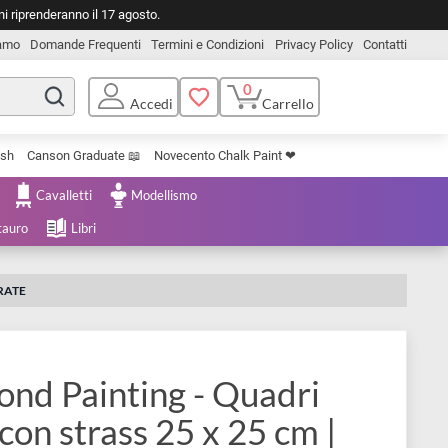
o. Le spedizioni riprenderanno il 17 agosto.
Chi Siamo
Domande Frequenti
Termini e Condizioni
Privacy Pol
0
Carrello
Accedi
Uniposca Brush
Canson Graduate 📖
Novecento Chalk Paint ❤︎
e Cartoleria
Cavalletti
Modellismo
menta e Restauro
Libri
PE KOI COLORATE
Diamond Painting - Quadri