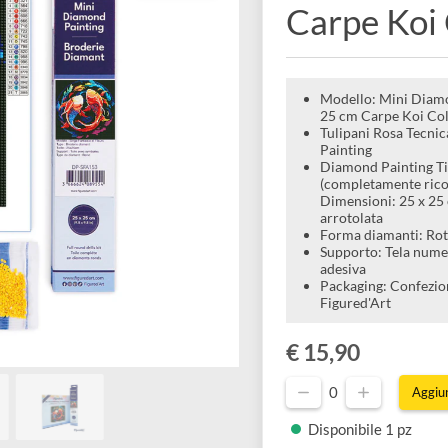
decora
Carpe
Modello:
25 cm Ca
Tulipani
Painting
Diamond 
(complet
Dimension
arrotolat
Forma di
Supporto
adesiva
Packagin
Figured'
€ 15,90