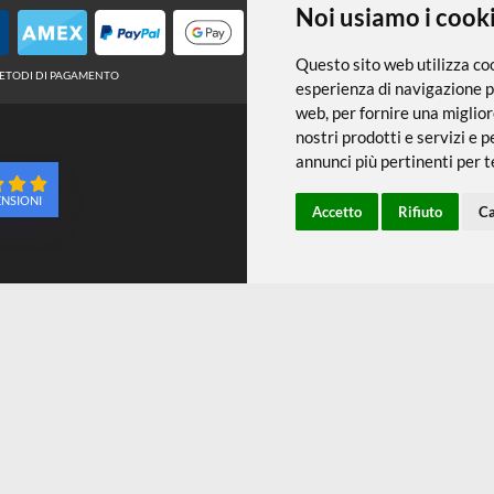
← TORNA A SUPPORTI DA DECORARE
Noi usiamo
Questo sito web 
METODI DI PAGAMENTO
esperienza di na
web
,
per fornire
nostri prodotti e
annunci più pert
96 RECENSIONI
Accetto
Ri