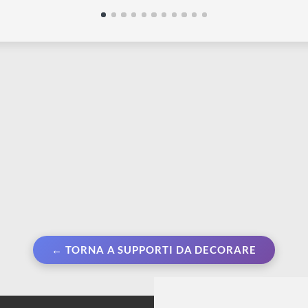
FIGUREDART
F
rs - Foglio di tela
Mini Diamond Painting - Quadri
P
40 cm x 50 cm |
decorativi con strass 25 x 25 cm
p
gio a Shibuya
| Farfalla scintillante
B
€ 15,90
€