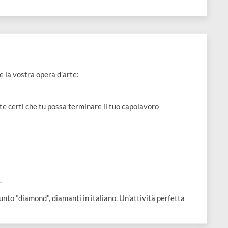
Aggiungi al carrello
e 1 pz
r realizzare la vostra opera d’arte:
assolutamente certi che tu possa terminare il tuo capolavoro