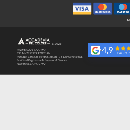
© 2026
4,9
P.IVA: IT02214720993
1
C.F.: MNTLSS92P12D969N
Indirizzo: Corso de Stefanis, 58 BR - 16139 Genova (GE)
Iscritto al Registro delle Imprese di Genova
Numero R.E.A.: 470792