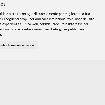
 i cookies
utilizza cookie e altre tecnologie di tracciamento per migliorare
PARTNER SPEDIZIONI
SEGUICI SUI SOCIAL
vigazione per i seguenti scopi:
per abilitare le funzionalità di ba
 una migliore esperienza sul sito web
,
per misurare il tuo interes
 servizi e personalizzare le interazioni di marketing
,
per pubblic
Accedi
Chi Siamo
I tuoi Indirizzi
Domande Freq
inenti per te
.
I tuoi Ordini
Termini e Cond
Privacy Policy
fiuto
Cambia le mie impostazioni
Preferenze co
Contatti
Mappa del sito