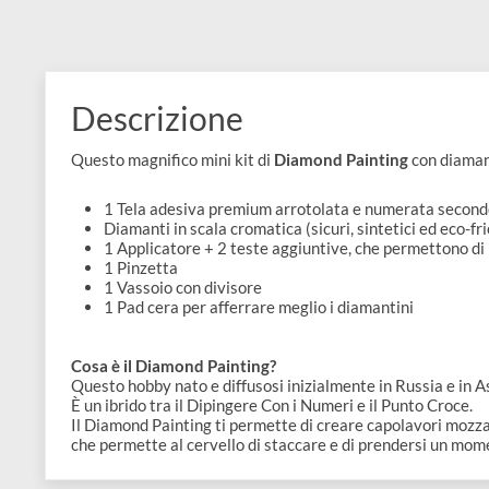
e
Scrapbooking
preparatori
linoleografia
Quaderni
Gomme
Diluenti
Effetti
di
Pigmenti
e
Additivi
Cere
decorativi
superficie
raccoglitori
Accessori
Tessuti
e
Vernici
Colle
tecnici
stucchi
di
e
Descrizione
Stampi
Vernici
finitura
scotch
Coloranti
Questo magnifico mini kit di
Diamond Painting
con d
e
Colle
Portamatite
Accessori
impregnanti
1 Tela adesiva premium arrotolata e numerata se
Stucchi
Album
Diamanti in scala cromatica (sicuri, sintetici ed
Open
Doratura
1 Applicatore + 2 teste aggiuntive, che permett
Accessori
e
1 Pinzetta
Bezel
Accessori
1 Vassoio con divisore
fogli
1 Pad cera per afferrare meglio i diamantini
da
Cosa è il Diamond Painting?