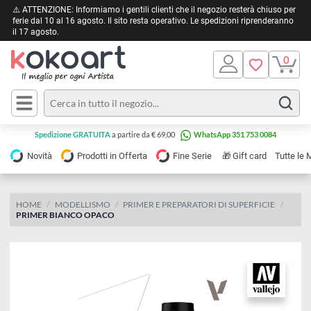
⚠️ ATTENZIONE: Informiamo i gentili clienti che il negozio resterà chiuso 
ferie dal 10 al 16 agosto. Il sito resta operativo. Le spedizioni riprendera
il 17 agosto.
Pittura
Olio
Acrilico
Tele e
Spedizione GRATUITA
a partire da € 69,00
WhatsApp 351 753 0084
Carta
Acquerello
da
🎁
Novità
Prodotti in Offerta
Fine Serie
Gift card
Tu
pittura
Tempera
Tele
Colori
Listelli
HOME
MODELLISMO
PRIMER E PREPARATORI DI SUPERFICIE
Disegno e
PRIMER BIANCO OPACO
per
Cartoleria
e
Stoffa
Matite
Supporti
e
e
Carta