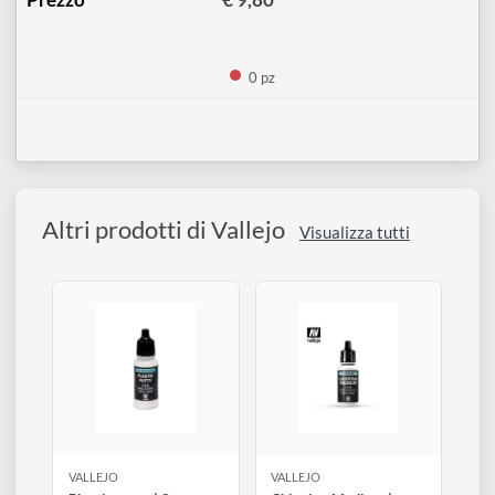
Sicurezza: seguire sempre le informazioni riportate
sull’etichetta del prodotto.
60 ml
↗
73.600
€ 9,80
0 pz
Altri prodotti di Vallejo
Visualizza tutti