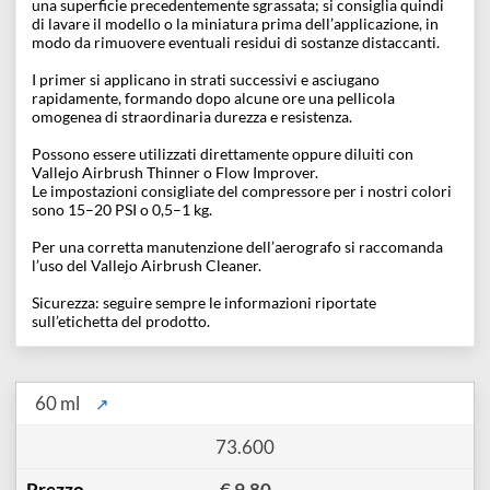
applicato sul modello con lo scopo di preparare la superficie a
successivi processi di pittura.
I Primer
Vallejo
non coprono i dettagli del modello e possono
essere applicati su diverse superfici come resina, PVC, ottone,
metallo bianco o legno.
Per garantire un’eccellente adesione è necessario applicarli su
una superficie precedentemente sgrassata; si consiglia quindi
di lavare il modello o la miniatura prima dell’applicazione, in
modo da rimuovere eventuali residui di sostanze distaccanti.
I primer si applicano in strati successivi e asciugano
rapidamente, formando dopo alcune ore una pellicola
omogenea di straordinaria durezza e resistenza.
Possono essere utilizzati direttamente oppure diluiti con
Vallejo Airbrush Thinner o Flow Improver.
Le impostazioni consigliate del compressore per i nostri color
sono 15–20 PSI o 0,5–1 kg.
Per una corretta manutenzione dell’aerografo si raccomanda
l’uso del Vallejo Airbrush Cleaner.