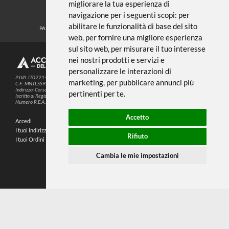
DI SUPERFICIE
Noi usiamo i cookies
METODI DI PAGAMENTO
Questo sito web utilizza cookie e altre
tecnologie di tracciamento per
migliorare la tua esperienza di
SEGUICI SUI SOCIAL
navigazione per i seguenti scopi:
per
abilitare le funzionalità di base del sito
PARTNER SPEDIZIONI
web
,
per fornire una migliore esperienza
sul sito web
,
per misurare il tuo interesse
nei nostri prodotti e servizi e