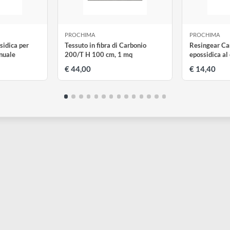
PROCHIMA
P
a epossidica per
Tessuto in fibra di Carbonio
R
one manuale
200/T H 100 cm, 1 mq
e
€ 44,00
€