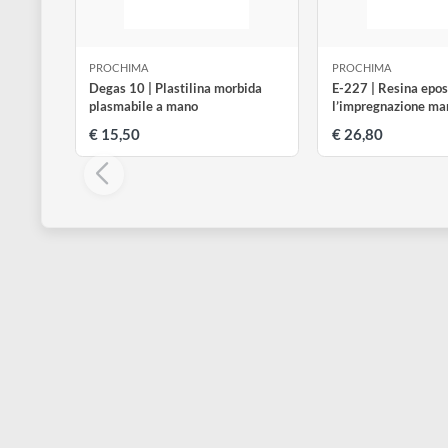
disegno
Accessori
PROCHIMA
PROCHIMA
Degas 10 | Plastilina morbida
E-227 | Resin
plasmabile a mano
l’impregnazi
€ 15,50
€ 26,80