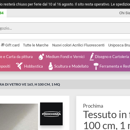
negozio resterà chiuso per ferie dal 10 al 16 agosto. Il sito resta operativ
753 0084
🎁
Serie
Gift card
Tutte le Marche
Nuovi colori Acrilici Fluorescenti
Tele e Carta da pittura
Medium Fondi e Vernici
Disegno 
 e Compositi
Hobbystica
Scultura e Modellato
Ferra
IN FIBRA DI VETRO VE 165, H 100 CM, 1 MQ
Prochima
Tessut