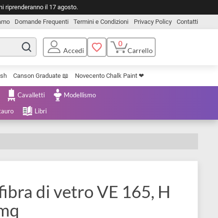
o. Le spedizioni riprenderanno il 17 agosto.
Chi Siamo
Domande Frequenti
Termini e Condizioni
Privacy Pol
0
Carrello
Accedi
Uniposca Brush
Canson Graduate 📖
Novecento Chalk Paint ❤︎
e Cartoleria
Cavalletti
Modellismo
menta e Restauro
Libri
o in fibra di vetro VE 165, 