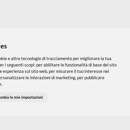
 i cookies
utilizza cookie e altre tecnologie di tracciamento per migliorare
PARTNER SPEDIZIONI
SEGUICI SUI SOCIAL
vigazione per i seguenti scopi:
per abilitare le funzionalità di ba
 una migliore esperienza sul sito web
,
per misurare il tuo interes
 servizi e personalizzare le interazioni di marketing
,
per pubblic
Accedi
Chi Siamo