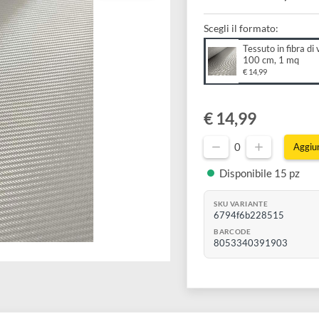
100 c
Scegli il forma
Tessut
100 c
€ 14,99
€ 14,99
0
Disponibil
SKU VARIANTE
6794f6b22
BARCODE
805334039