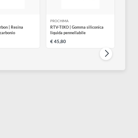
ROCHIMA
PROCHIMA
esingear Carbon | Resina
RTV-TIXO | Gomma siliconica
possidica al carbonio
liquida pennellabile
 14,40
€ 45,80