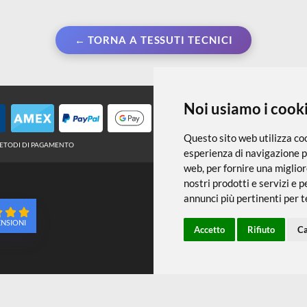
← TORNA A TESSUTI TECNICI
Noi usiamo
Questo sito web 
METODI DI PAGAMENTO
esperienza di na
web
,
per fornire
nostri prodotti e