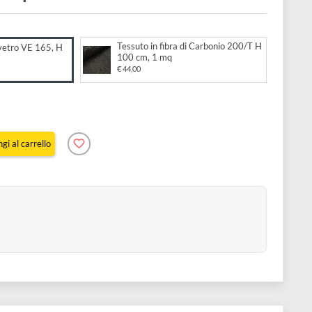
m, 1 mq
to:
Tessuto in fibra di Carbonio 
o in fibra di vetro VE 165, H
100 cm, 1 mq
m, 1 mq
€ 44,00
Aggiungi al carrello
e 15 pz
8515
1903