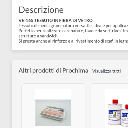
e
Scrapbooking
preparatori
linoleografia
Quaderni
Gomme
Diluenti
Effetti
di
Pigmenti
e
Additivi
Cere
decorativi
superficie
Descrizione
raccoglitori
Accessori
Tessuti
e
Vernici
Colle
VE-165 TESSUTO IN FIBRA DI VETRO
tecnici
stucchi
Tessuto di media grammatura versatile, ideale per app
di
e
Perfetto per realizzare carenature, tavole da surf, ri
Stampi
Vernici
strutture a sandwich.
finitura
scotch
Si presta anche al rinforzo e al rivestimento di scafi
Coloranti
e
Colle
Portamatite
Accessori
impregnanti
Stucchi
Album
Open
Doratura
Accessori
e
Altri prodotti di Prochima
Visualizza tut
Bezel
Accessori
fogli
da