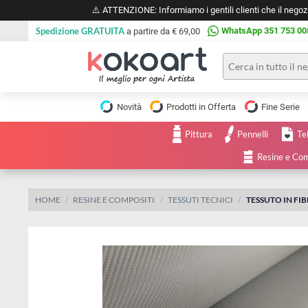
⚠️ ATTENZIONE: Informiamo i gentili clienti che il 
Spedizione GRATUITA
WhatsApp 351 
a partire da € 69,00
Pittura
Olio
Novità
Prodotti in Offerta
Fine 
Acrilico
Tele e
Pittura
Pennelli
Carta
Acquerello
da
Resine
pittura
Tempera
Tele
Colori
Listelli
HOME
RESINE E COMPOSITI
TESSUTI TECNICI
TESSUTO 
Disegno e
per
Cartoleria
e
Stoffa
Matite
Supporti
e
e
Carta