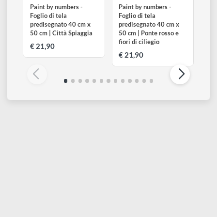
FIGUREDART
FIGUREDART
Paint by numbers -
Paint by numbers -
Foglio di tela
Foglio di tela
predisegnato 40 cm x
predisegnato 40 cm x
50 cm | Città Spiaggia
50 cm | Ponte rosso e
fiori di ciliegio
€ 21,90
€ 21,90