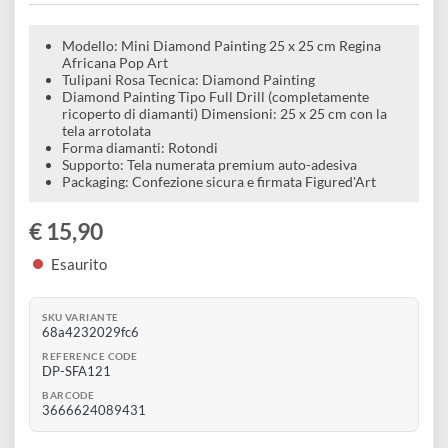
e
decorativi con strass 25 x 25 cm |
Scrapbooking
preparatori
linoleografia
Quaderni
Gomme
Regina Africana Pop Art
Diluenti
Effetti
di
Pigmenti
e
Additivi
Cere
decorativi
superficie
raccoglitori
Accessori
Tessuti
e
Modello: Mini Diamond Painting 25 x 25 cm Regina
Vernici
Colle
Africana Pop Art
tecnici
Tulipani Rosa Tecnica: Diamond Painting
stucchi
di
e
Diamond Painting Tipo Full Drill (completamente
Stampi
ricoperto di diamanti) Dimensioni: 25 x 25 cm con la
Vernici
finitura
tela arrotolata
scotch
Coloranti
Forma diamanti: Rotondi
e
Colle
Supporto: Tela numerata premium auto-adesiva
Portamatite
Accessori
Packaging: Confezione sicura e firmata Figured'Art
impregnanti
Stucchi
Album
Open
Doratura
€ 15,90
Accessori
e
Bezel
Accessori
Esaurito
fogli
da
SKU VARIANTE
68a4232029fc6