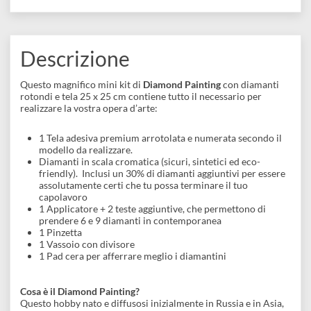
disegno
REFERENCE CODE
DP-SFA121
Accessori
BARCODE
3666624089431
Descrizione
Questo magnifico mini kit di
Diamond Painting
con diamanti
rotondi e tela 25 x 25 cm contiene tutto il necessario per
realizzare la vostra opera d’arte:
1 Tela adesiva premium arrotolata e numerata secondo il
modello da realizzare.
Diamanti in scala cromatica (sicuri, sintetici ed eco-
friendly). Inclusi un 30% di diamanti aggiuntivi per essere
assolutamente certi che tu possa terminare il tuo
capolavoro
1 Applicatore + 2 teste aggiuntive, che permettono di