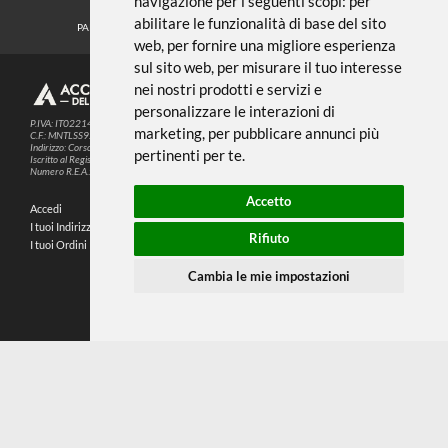
Noi usiamo i cookies
METODI DI PAGAMENTO
Questo sito web utilizza cookie e altre
tecnologie di tracciamento per
migliorare la tua esperienza di
SEGUICI SUI SOCIAL
navigazione per i seguenti scopi:
per
abilitare le funzionalità di base del sito
PARTNER SPEDIZIONI
web
,
per fornire una migliore esperienza
sul sito web
,
per misurare il tuo interesse
nei nostri prodotti e servizi e
© 2026
4,9
personalizzare le interazioni di
P.IVA: IT02214720993
marketing
,
per pubblicare annunci più
C.F.: MNTLSS92P12D969N
Indirizzo: Corso de Stefanis, 58 BR - 16139 Genova (GE)
pertinenti per te
.
196 RECENSIONI
Iscritto al Registro delle Imprese di Genova