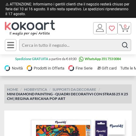
⚠️ ATTENZIONE: Informiamo i gentili clienti che il negozio resterà chiuso 
ferie dal 10 al 16 agosto. Il sito resta operativo. Le spedizioni riprendera
il 17 agosto.
Pittura
Olio
Acrilico
Tele e
Spedizione GRATUITA
a partire da € 69,00
WhatsApp 351 753 0084
Carta
Acquerello
da
🎁
Novità
Prodotti in Offerta
Fine Serie
Gift card
Tu
pittura
Tempera
Tele
Colori
Listelli
HOME
HOBBYSTICA
SUPPORTI DA DECORARE
Disegno e
MINI DIAMOND PAINTING - QUADRI DECORATIVI CON STRASS 25 X 
per
Cartoleria
e
CM | REGINA AFRICANA POP ART
Stoffa
Matite
Supporti
e
e
Carta