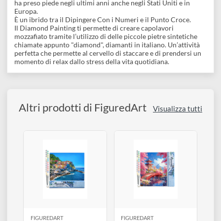
prendere 6 e 9 diamanti in contemporanea
1 Pinzetta
1 Vassoio con divisore
1 Pad cera per afferrare meglio i diamantini
Cosa è il Diamond Painting?
Questo hobby nato e diffusosi inizialmente in Russia e in Asia,
ha preso piede negli ultimi anni anche negli Stati Uniti e in
Europa.
È un ibrido tra il Dipingere Con i Numeri e il Punto Croce.
Il Diamond Painting ti permette di creare capolavori
mozzafiato tramite l’utilizzo di delle piccole pietre sintetiche
chiamate appunto "diamond", diamanti in italiano. Un’attività
perfetta che permette al cervello di staccare e di prendersi un
momento di relax dallo stress della vita quotidiana.
Altri prodotti di FiguredArt
Visualizza tutti