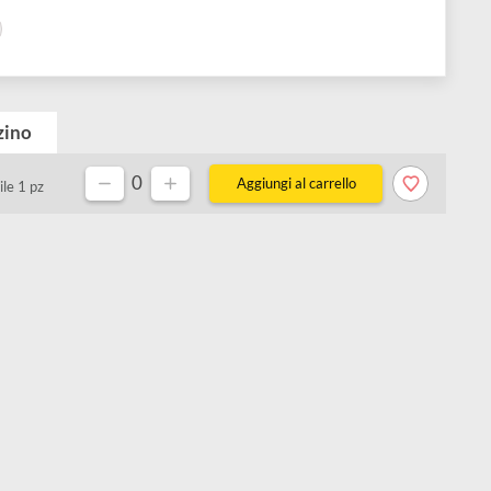
Visualizza varianti disponibili
00% cotone
Magazzino
0
Disponibile 1 pz