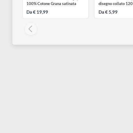
FABRIANO
FABRIANO
Artistico Extra White 300 gr |
Accademia Sch
100% Cotone Grana satinata
disegno colla
Da € 19,99
Da € 5,99