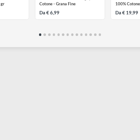
FABRIANO
F
izzi | Blocco da
Watercolour Blocco 200 gr | 25%
A
to 120 gr
Cotone - Grana Fine
1
Da € 6,99
D