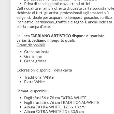
disegno
assorbe bene l'acqua: senza imbarcarsi ed asso
omogeneamente il colore
Accessori
Priva di acidi
Realizzata a macchina in tondo, ovvero lavorazi
riproduce le caratteristiche della carta fatta a m
per questo chiamata anche «mano macchina»
Priva di candeggianti e azzurranti ottici
L'alta qualità e l'ampia offerta di questa carta soddis
richieste di tutti gli artisti professionali agli amatori 
esigenti. Ideale per acquarello, tempera, gouache, acri
inchiostro, carboncino, grafite e disegno. È anche ind
per la stampa d'arte.
La linea FABRIANO ARTISTICO dispone di svariate
varianti, vediamo in seguito quali:
Grane disponibili
Grana satinata
Grana fine
Grana grossa
Colorazioni disponibili della carta
Traditional White