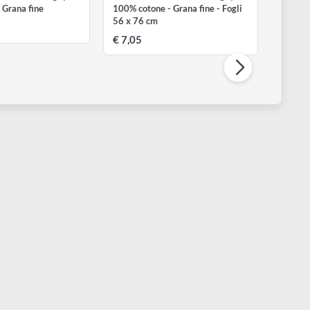
ABRIANO
FABRIANO
rtistico Extra White 300 gr |
Artistico Extra White 300 gr |
00% Cotone Grana fine
100% cotone - Grana fine - Fog
56 x 76 cm
a € 19,99
€ 7,05