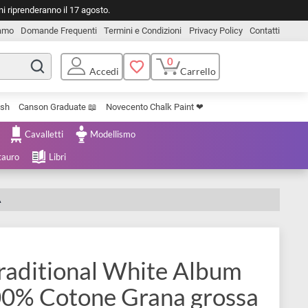
o. Le spedizioni riprenderanno il 17 agosto.
Chi Siamo
Domande Frequenti
Termini e Condizioni
Privacy Pol
0
Carrello
Accedi
Uniposca Brush
Canson Graduate 📖
Novecento Chalk Paint ❤︎
e Cartoleria
Cavalletti
Modellismo
menta e Restauro
Libri
RANA GROSSA
tico Traditional White Albu