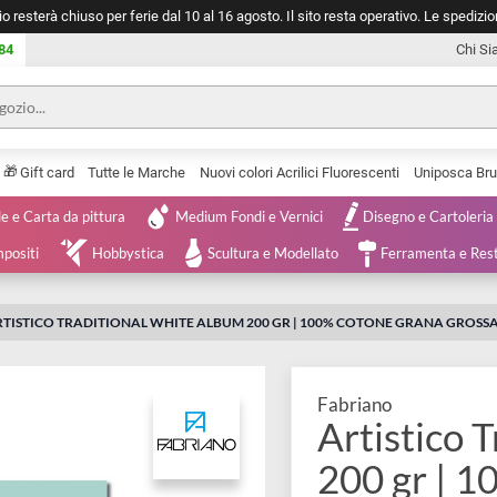
negozio resterà chiuso per ferie dal 10 al 16 agosto. Il sito resta operativ
753 0084
🎁
Serie
Gift card
Tutte le Marche
Nuovi colori Acrilici Fluorescenti
Tele e Carta da pittura
Medium Fondi e Vernici
Disegno 
 e Compositi
Hobbystica
Scultura e Modellato
Ferra
O
ARTISTICO TRADITIONAL WHITE ALBUM 200 GR | 100% COTONE G
Fabriano
Artis