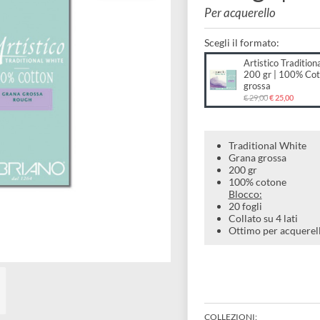
200 g
Per acquerel
Scegli il forma
Artist
200 g
gross
€ 29,00
Traditio
Grana gr
200 gr
100% co
Blocco:
20 fogli
Collato s
Ottimo p