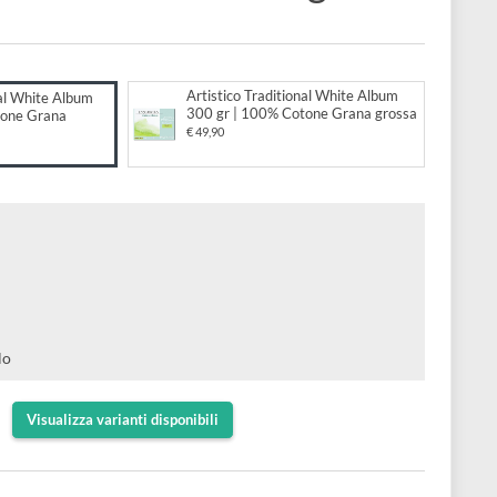
r | 100% Cotone Grana gro
lo
to:
Artistico Traditional White A
ico Traditional White Album
300 gr | 100% Cotone Grana 
r | 100% Cotone Grana
a
€ 49,90
€ 25,00
nal White
ossa
tone
u 4 lati
er acquerello