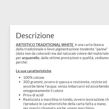
e
Scrapbooking
preparatori
linoleografia
Quaderni
Gomme
Diluenti
Effetti
di
Pigmenti
e
Additivi
Cere
decorativi
superficie
raccoglitori
Accessori
Tessuti
e
Vernici
Colle
tecnici
stucchi
di
e
Stampi
Vernici
finitura
scotch
Descrizione
Coloranti
e
Colle
Portamatite
Accessori
ARTISTICO TRADITIONAL WHITE
è una carta bia
impregnanti
Stucchi
dalla tradizionale e lieve pigmentazione tendente ''pa
Album
Open
(data non da coloranti ma dal naturale colore del mate
Doratura
Accessori
per
acquerello
, dalle ottime prestazioni e qualità, v
e
Bezel
perché:
Accessori
fogli
Le sue caratteristiche
da
100% cotone
300 grammi, ovvero è spessa e resistente, resis