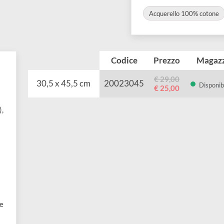
COLLEZIONI:
Acquerello 1
Codice
Prezzo
€ 29,00
30,5 x 45,5 cm
20023045
€ 25,00
nca
nna''
riale),
ediamo
te ed