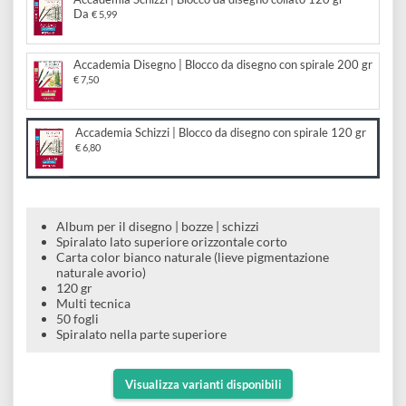
e
Da
€ 9,90
Scrapbooking
preparatori
linoleografia
Quaderni
Gomme
Diluenti
Effetti
di
Pigmenti
e
Accademia Schizzi | Blocco da disegno collato 120 gr
Additivi
Cere
Da
decorativi
€ 5,99
superficie
raccoglitori
Accessori
Tessuti
e
Vernici
Colle
tecnici
Accademia Disegno | Blocco da disegno con spirale 200 gr
stucchi
di
€ 7,50
e
Stampi
Vernici
finitura
scotch
Coloranti
Accademia Schizzi | Blocco da disegno con spirale 120 gr
e
Colle
€ 6,80
Portamatite
Accessori
impregnanti
Stucchi
Album
Open
Doratura
Accessori
e
Album per il disegno | bozze | schizzi
Bezel
Accessori
Spiralato lato superiore orizzontale corto
fogli
Carta color bianco naturale (lieve pigmentazione
naturale avorio)
da
120 gr
Multi tecnica