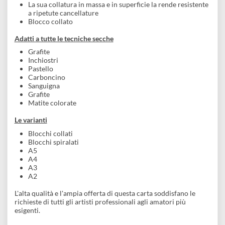
Le sue caratteristiche
Carta prodotta con 100% cellulosa di qualità senza lignin
(certificata FSC® proveniente da foreste gestite secondo
rigorosi standard ambientali, sociali ed economici)
Acid free
Garanzia di una lunga conservazione nel tempo
Leggera marcatura, colore avorio
La sua collatura in massa e in superficie la rende resistent
a ripetute cancellature
Blocco collato
Adatti a tutte le tecniche secche
Grafite
Inchiostri
Pastello
Carboncino
Sanguigna
Grafite
Matite colorate
Le varianti
Blocchi collati