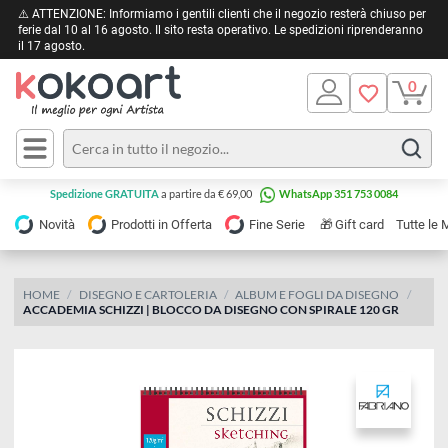
⚠️ ATTENZIONE: Informiamo i gentili clienti che il negozio resterà chiuso 
ferie dal 10 al 16 agosto. Il sito resta operativo. Le spedizioni riprendera
il 17 agosto.
Pittura
Olio
Acrilico
Tele e
Spedizione GRATUITA
a partire da € 69,00
WhatsApp 351 753 0084
Carta
Acquerello
da
🎁
Novità
Prodotti in Offerta
Fine Serie
Gift card
Tu
pittura
Tempera
Tele
Colori
Listelli
HOME
DISEGNO E CARTOLERIA
ALBUM E FOGLI DA DISEGNO
Disegno e
ACCADEMIA SCHIZZI | BLOCCO DA DISEGNO CON SPIRALE 120 GR
per
Cartoleria
e
Stoffa
Matite
Supporti
e
e
Carta