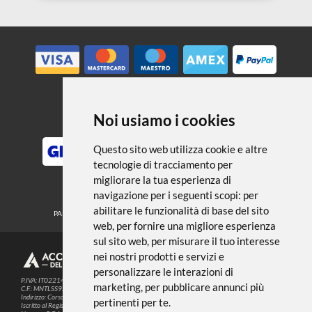
← TORNA A ALBUM E FOGLI DA
DISEGNO