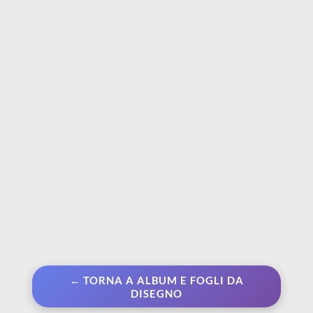
FABRIANO
FABRIANO
Artistico Extra White
Blocco Tiziano 6 Colori
300 gr | 100% cotone -
Tenui 24 x 33 cm
Grana Satinata - Fogli
€ 5,10
€ 6,80
56 x 76 cm
€ 7,05