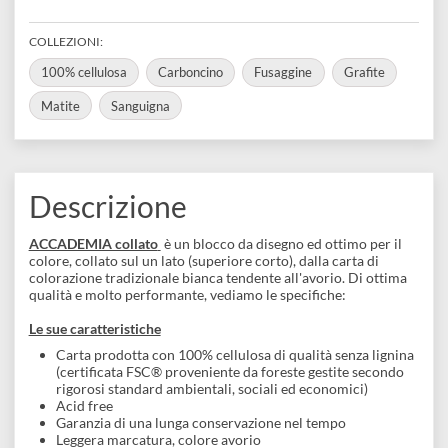
disegno
50 fogli
Spiralato nella parte superiore
Accessori
Visualizza varianti disponibili
COLLEZIONI:
100% cellulosa
Carboncino
Fusaggine
Grafite
Matite
Sanguigna
Descrizione
ACCADEMIA collato
è un blocco da disegno ed ottimo per il
colore, collato sul un lato (superiore corto), dalla carta di
colorazione tradizionale bianca tendente all'avorio. Di ottima
qualità e molto performante, vediamo le specifiche: