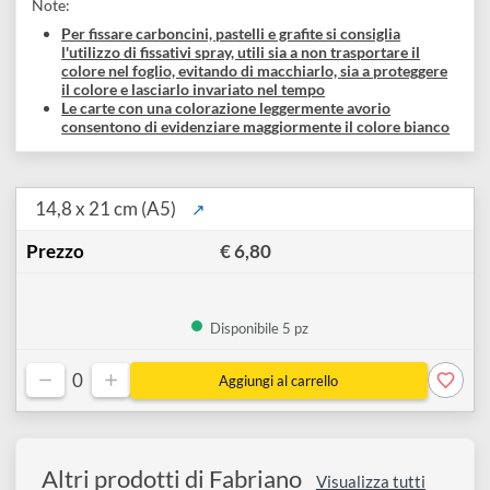
Blocchi spiralati
A5
A4
A3
A2
L'alta qualità e l'ampia offerta di questa carta soddisfano le
richieste di tutti gli artisti professionali agli amatori più
esigenti.
Note:
Per fissare carboncini, pastelli e grafite si consiglia
l'utilizzo di fissativi spray, utili sia a non trasportare il
colore nel foglio, evitando di macchiarlo, sia a proteggere
il colore e lasciarlo invariato nel tempo
Le carte con una colorazione leggermente avorio
consentono di evidenziare maggiormente il colore bianco
14,8 x 21 cm (A5)
↗
€ 6,80