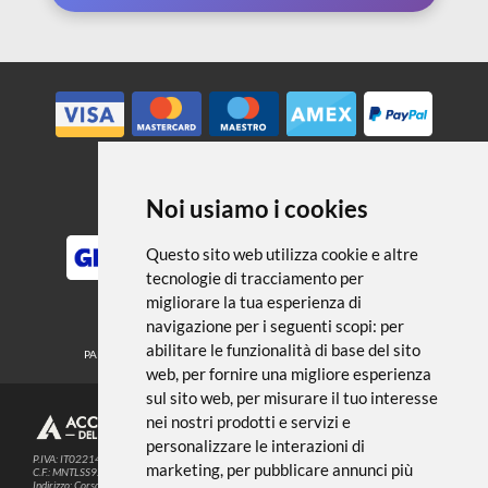
← TORNA A ALBUM E FOGLI DA
DISEGNO
Noi usiamo i cookies
METODI DI PAGAMENTO