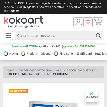
⚠️ ATTENZIONE: Informiamo i gentili clienti che il negozio resterà chiuso 
ferie dal 10 al 16 agosto. Il sito resta operativo. Le spedizioni riprendera
il 17 agosto.
Pittura
Olio
Acrilico
Tele e
Spedizione GRATUITA
a partire da € 69,00
WhatsApp 351 753 0084
Carta
Acquerello
da
🎁
Novità
Prodotti in Offerta
Fine Serie
Gift card
Tu
pittura
Tempera
Tele
Colori
Listelli
HOME
DISEGNO E CARTOLERIA
ALBUM E FOGLI DA DISEGNO
Disegno e
BLOCCO TIZIANO 6 COLORI TENUI 24 X 33 CM
per
Cartoleria
e
Stoffa
Matite
Supporti
e
e
Carta