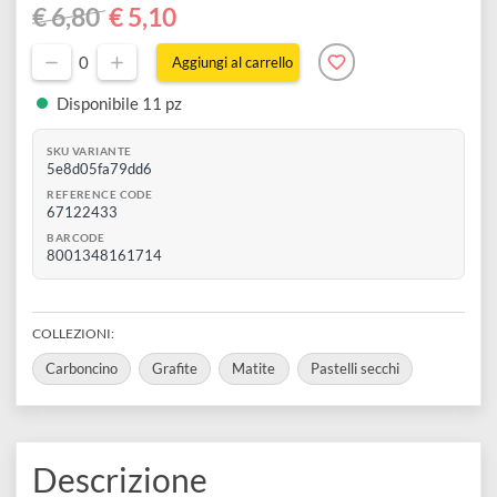
160 gr
disegno
12 fogli
Colori tenui
Accessori
-25%
€ 6,80
€ 5,10
0
Aggiungi al carrello
Disponibile 11 pz
SKU VARIANTE
5e8d05fa79dd6
REFERENCE CODE
67122433
BARCODE
8001348161714
COLLEZIONI: