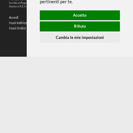
Questo sito web utilizza cookie e altre
tecnologie di tracciamento per
migliorare la tua esperienza di
SEGUICI SUI SOCIAL
navigazione per i seguenti scopi:
per
abilitare le funzionalità di base del sito
PARTNER SPEDIZIONI
web
,
per fornire una migliore esperienza
sul sito web
,
per misurare il tuo interesse
nei nostri prodotti e servizi e
© 2026
4,9
personalizzare le interazioni di
P.IVA: IT02214720993
marketing
,
per pubblicare annunci più
C.F.: MNTLSS92P12D969N
Indirizzo: Corso de Stefanis, 58 BR - 16139 Genova (GE)
pertinenti per te
.
196 RECENSIONI
Iscritto al Registro delle Imprese di Genova
Numero R.E.A.: 470792
Accetto
Accedi
Chi Siamo
I tuoi Indirizzi
Domande Frequenti
Rifiuto
I tuoi Ordini
Termini e Condizioni
Privacy Policy
Cambia le mie impostazioni
Preferenze cookie
Contatti