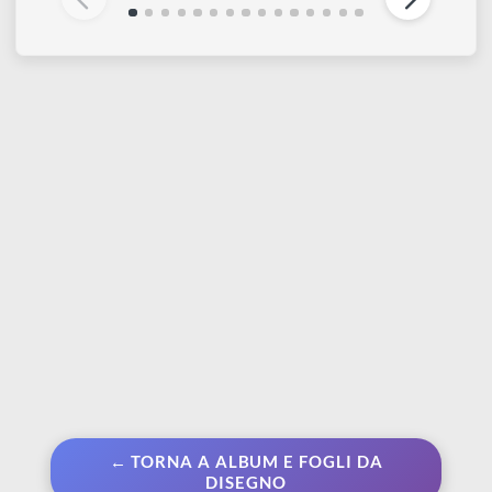
FABRIANO
FABRIANO
Accademia Schizzi |
Rosaspina avorio 220
Blocco da disegno
gr | 60% cotone - Grana
collato 120 gr
Fine - Fogli 50 x 70 cm
Da € 5,99
€ 2,75