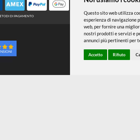
← TORNA A ALBUM E FOGLI DA DISEG
Noi usiamo
Questo sito web 
METODI DI PAGAMENTO
esperienza di na
web
,
per fornire
nostri prodotti e
annunci più pert
96 RECENSIONI
Accetto
Ri