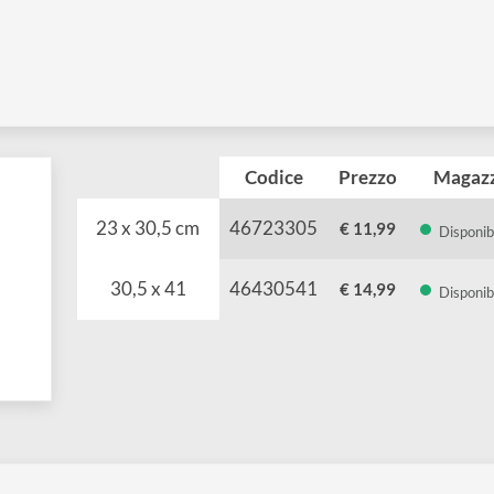
Codice
Prezzo
23 x 30,5 cm
46723305
€ 11,99
nente
rta
30,5 x 41
46430541
€ 14,99