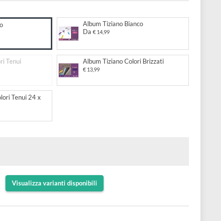
 matita, grafite, carboncino
to:
Album Tiziano Bianco
 Tiziano Nero
Da
€ 14,99
1,99
Tiziano Colori Tenui
Album Tiziano Colori Brizzati
€ 13,99
 Tiziano 6 Colori Tenui 24 x
 5,10
Visualizza varianti disponibili