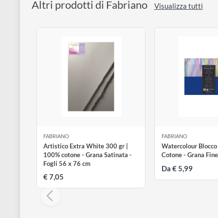
La
Tiziano
può essere utilizzata per tutte le tecniche 
stampa.
Altri prodotti di Fabriano
Visualizza tutt