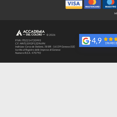
© 2026
4,9
P.IVA: IT02214720993
1
C.F.: MNTLSS92P12D969N
Indirizzo: Corso de Stefanis, 58 BR - 16139 Genova (GE)
Iscritto al Registro delle Imprese di Genova