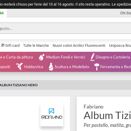
negozio resterà chiuso per ferie dal 10 al 16 agosto. Il sito resta operativ
753 0084
🎁
Serie
Gift card
Tutte le Marche
Nuovi colori Acrilici Fluorescenti
Tele e Carta da pittura
Medium Fondi e Vernici
Disegno 
 e Compositi
Hobbystica
Scultura e Modellato
Ferra
GNO
ALBUM TIZIANO NERO
Fabriano
Album