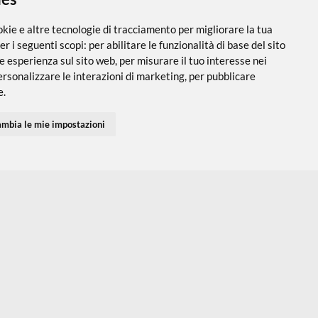
NO
 i cookies
utilizza cookie e altre tecnologie di tracciamento per migliorare
PARTNER SPEDIZIONI
SEGUICI SUI SOCIAL
vigazione per i seguenti scopi:
per abilitare le funzionalità di ba
 una migliore esperienza sul sito web
,
per misurare il tuo interes
 servizi e personalizzare le interazioni di marketing
,
per pubblic
Accedi
Chi Siamo
I tuoi Indirizzi
Domande Freq
inenti per te
.
I tuoi Ordini
Termini e Cond
Privacy Policy
fiuto
Cambia le mie impostazioni
Preferenze co