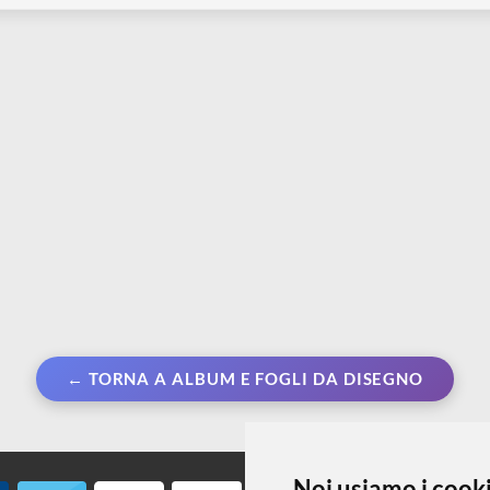
FABRIANO
F
Blocco 300 gr | 25%
Artistico Extra White 300 gr |
F
a Fine
100% Cotone Grana grossa
7
Da € 19,99
€