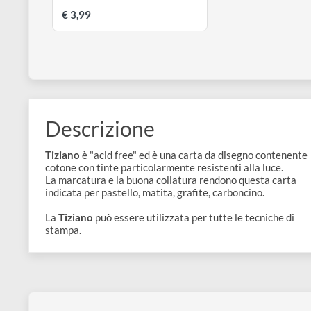
disegno
Accessori
ROYAL TALENS
Rembrandt Soft Pastel | Pastello
secco morbido qualità extrafine
€ 3,99
Descrizione
Tiziano
è "acid free" ed è una carta da disegno conte
cotone con tinte particolarmente resistenti alla luce.
La marcatura e la buona collatura rendono questa ca
indicata per pastello, matita, grafite, carboncino.