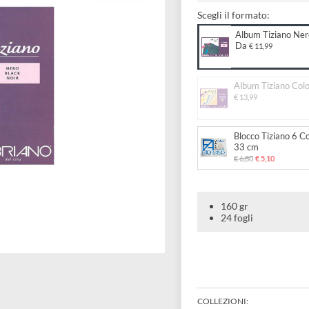
Per pastello,
Scegli il forma
Album
Da
€ 1
Album 
€ 13,99
Blocco
33 cm
€ 6,80
€
160 gr
24 fogli