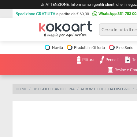
⚠️ ATTENZIONE: Informiamo i gentili clienti che il 
Spedizione GRATUITA
WhatsApp 351 
a partire da € 69,00
Pittura
Olio
Novità
Prodotti in Offerta
Fine 
Acrilico
Tele e
Pittura
Pennelli
Carta
Acquerello
da
Resine
pittura
Tempera
Tele
Colori
Listelli
HOME
DISEGNO E CARTOLERIA
ALBUM E FOGLI DA DISE
Disegno e
per
Cartoleria
e
Stoffa
Matite
Supporti
e
e
Carta