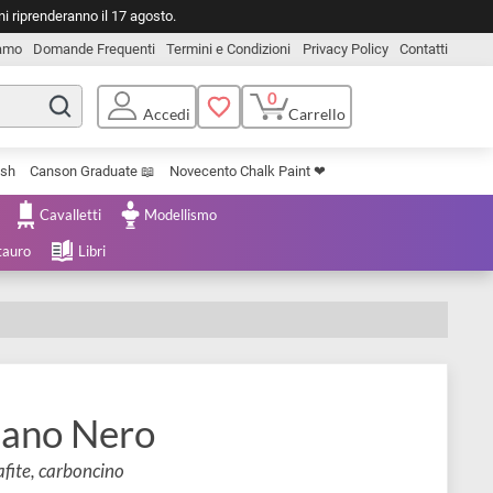
o. Le spedizioni riprenderanno il 17 agosto.
Chi Siamo
Domande Frequenti
Termini e Condizioni
Privacy Pol
0
Carrello
Accedi
Uniposca Brush
Canson Graduate 📖
Novecento Chalk Paint ❤︎
e Cartoleria
Cavalletti
Modellismo
menta e Restauro
Libri
 Tiziano Nero