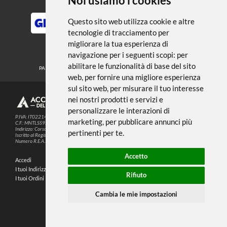
← TORNA A ALBUM E FOGLI DA
DISEGNO
Noi usiamo i cookies
METODI DI PAGAMENTO
Questo sito web utilizza cookie e altre