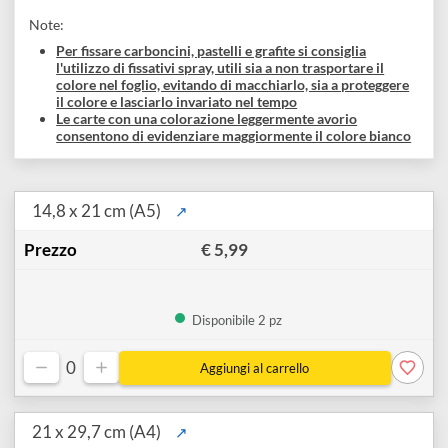
Blocchi collati
Blocchi spiralati
A5
A4
A3
A2
L'alta qualità e l'ampia offerta di questa carta soddisfano le
richieste di tutti gli artisti professionali agli amatori più
esigenti.
Note:
Per fissare carboncini, pastelli e grafite si consiglia
l'utilizzo di fissativi spray, utili sia a non trasportare il
colore nel foglio, evitando di macchiarlo, sia a proteggere
il colore e lasciarlo invariato nel tempo
Le carte con una colorazione leggermente avorio
consentono di evidenziare maggiormente il colore bianco
14,8 x 21 cm (A5)
↗