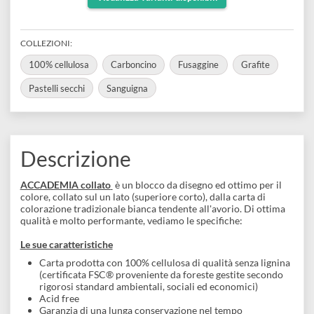
disegno
Multi tecnica
50 fogli
Accessori
Collatura posta solo nella parte superiore
Visualizza varianti disponibili
COLLEZIONI:
100% cellulosa
Carboncino
Fusaggine
Grafite
Pastelli secchi
Sanguigna
Descrizione
ACCADEMIA collato
è un blocco da disegno ed ottimo per il
colore, collato sul un lato (superiore corto), dalla carta di
colorazione tradizionale bianca tendente all'avorio. Di ottima