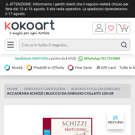
⚠️ ATTENZIONE: Informiamo i gentili clienti che il negozio resterà chiuso 
ferie dal 10 al 16 agosto. Il sito resta operativo. Le spedizioni riprendera
il 17 agosto.
Pittura
Olio
Acrilico
Tele e
Spedizione GRATUITA
a partire da € 69,00
WhatsApp 351 753 0084
Carta
Acquerello
da
🎁
Novità
Prodotti in Offerta
Fine Serie
Gift card
Tu
pittura
Tempera
Tele
Colori
Listelli
HOME
DISEGNO E CARTOLERIA
ALBUM E FOGLI DA DISEGNO
Disegno e
ACCADEMIA SCHIZZI | BLOCCO DA DISEGNO COLLATO 120 GR
per
Cartoleria
e
Stoffa
Matite
Supporti
e
e
Carta