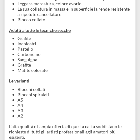
qualità e molto performante, vediamo le specifiche:
Le sue caratteristiche
Carta prodotta con 100% cellulosa di qualità senza lignin
(certificata FSC® proveniente da foreste gestite secondo
rigorosi standard ambientali, sociali ed economici)
Acid free
Garanzia di una lunga conservazione nel tempo
Leggera marcatura, colore avorio
La sua collatura in massa e in superficie la rende resistent
a ripetute cancellature
Blocco collato
Adatti a tutte le tecniche secche
Grafite
Inchiostri
Pastello
Carboncino
Sanguigna
Grafite
Matite colorate
Le varianti