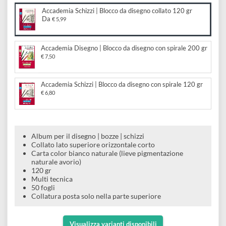
e
Scrapbooking
Accademia Disegno | Blocco da disegno collato 200 gr
preparatori
linoleografia
Quaderni
Da
Gomme
€ 9,90
Diluenti
Effetti
di
Pigmenti
e
Additivi
Cere
decorativi
superficie
Accademia Schizzi | Blocco da disegno collato 120 gr
raccoglitori
Accessori
Tessuti
Da
€ 5,99
e
Vernici
Colle
tecnici
stucchi
di
Accademia Disegno | Blocco da disegno con spirale 200 gr
e
Stampi
€ 7,50
Vernici
finitura
scotch
Coloranti
e
Colle
Portamatite
Accademia Schizzi | Blocco da disegno con spirale 120 gr
Accessori
€ 6,80
impregnanti
Stucchi
Album
Open
Doratura
Accessori
e
Bezel
Accessori
Album per il disegno | bozze | schizzi
fogli
Collato lato superiore orizzontale corto
Carta color bianco naturale (lieve pigmentazione
da
naturale avorio)
120 gr