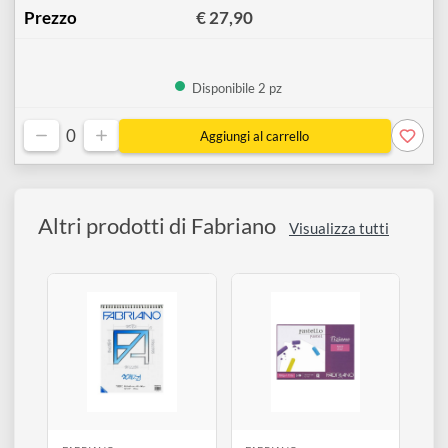
29,7 x 42 cm (A3)
↗
€ 14,90
Disponibile 5 pz
0
42 x 59,4 cm (A2)
↗
€ 27,90
Disponibile 2 pz
0