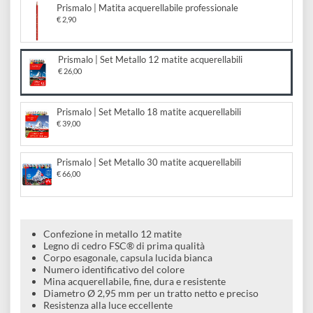
acquerellabili
e
Scrapbooking
preparatori
linoleografia
Quaderni
Gomme
Diluenti
Effetti
di
Scegli il formato:
Pigmenti
e
Additivi
Cere
Prismalo | Matita acquerellabile professionale
decorativi
superficie
raccoglitori
Accessori
€ 2,90
Tessuti
e
Vernici
Colle
tecnici
stucchi
Prismalo | Set Metallo 12 matite acquerellabili
di
e
€ 26,00
Stampi
Vernici
finitura
scotch
Coloranti
e
Prismalo | Set Metallo 18 matite acquerellabili
Colle
Portamatite
€ 39,00
Accessori
impregnanti
Stucchi
Album
Open
Doratura
Prismalo | Set Metallo 30 matite acquerellabili
Accessori
e
Bezel
€ 66,00
Accessori
fogli
da
Confezione in metallo 12 matite