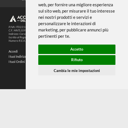
Noi usiamo i cookies
METODI DI PAGAMENTO
Questo sito web utilizza cookie e altre
tecnologie di tracciamento per
migliorare la tua esperienza di
SEGUICI SUI SOCIAL
navigazione per i seguenti scopi:
per
abilitare le funzionalità di base del sito
PARTNER SPEDIZIONI
web
,
per fornire una migliore esperienza
sul sito web
,
per misurare il tuo interesse
nei nostri prodotti e servizi e
© 2026
4,9
personalizzare le interazioni di
P.IVA: IT02214720993
marketing
,
per pubblicare annunci più
C.F.: MNTLSS92P12D969N
Indirizzo: Corso de Stefanis, 58 BR - 16139 Genova (GE)
pertinenti per te
.
196 RECENSIONI
Iscritto al Registro delle Imprese di Genova
Numero R.E.A.: 470792