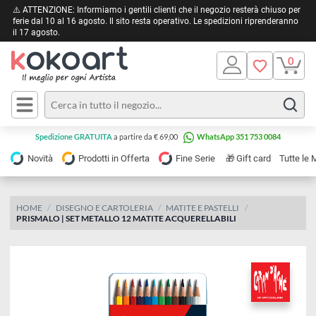
⚠️ ATTENZIONE: Informiamo i gentili clienti che il negozio resterà chiuso 
ferie dal 10 al 16 agosto. Il sito resta operativo. Le spedizioni riprendera
il 17 agosto.
Pittura
Olio
Acrilico
Tele e
Spedizione GRATUITA
a partire da € 69,00
WhatsApp 351 753 0084
Carta
Acquerello
da
🎁
Novità
Prodotti in Offerta
Fine Serie
Gift card
Tu
pittura
Tempera
Tele
Colori
Listelli
HOME
DISEGNO E CARTOLERIA
MATITE E PASTELLI
Disegno e
PRISMALO | SET METALLO 12 MATITE ACQUERELLABILI
per
Cartoleria
e
Stoffa
Matite
Supporti
e
e
Carta