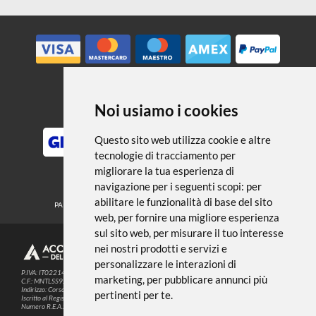
← TORNA A ALBUM E FOGLI DA
DISEGNO
Noi usiamo i cookies
METODI DI PAGAMENTO