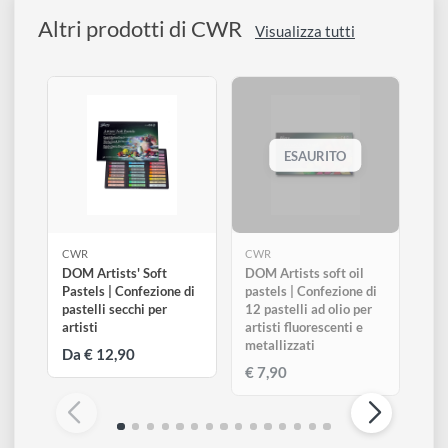
Carta spolvero color avana chiaro di alta qualità.
Ottima per disegno tecnico e artistico, progettazioni,
scenografie, schizzi e bozzetti.
Ideale per matite, carboncini, pastelli e penne.
Altri prodotti di CWR
Visualizza tutti
ESAURITO
CWR
CWR