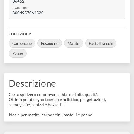
disegno
Disponibile 3 pz
Accessori
SKU VARIANTE
612f98f5633d4
REFERENCE CODE
06452
BARCODE
8004957064520
COLLEZIONI:
Carboncino
Fusaggine
Matite
Pastelli secchi
Penne
Descrizione