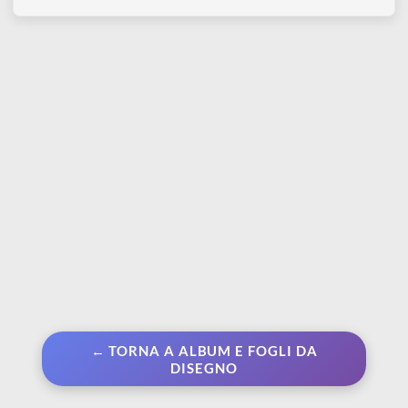
DOM Artists' Soft
DOM Artists soft oil
Pastels | Confezione di
pastels | Confezione di
pastelli secchi per
12 pastelli ad olio per
artisti
artisti fluorescenti e
metallizzati
Da € 12,90
€ 7,90