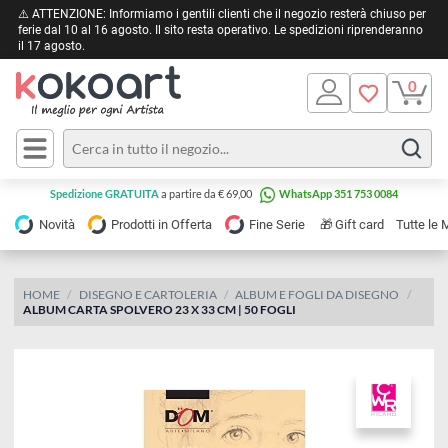
⚠️ ATTENZIONE: Informiamo i gentili clienti che il negozio resterà chiuso 
ferie dal 10 al 16 agosto. Il sito resta operativo. Le spedizioni riprendera
il 17 agosto.
Pittura
Olio
Acrilico
Tele e
Spedizione GRATUITA
a partire da € 69,00
WhatsApp 351 753 0084
Carta
Acquerello
da
🎁
Novità
Prodotti in Offerta
Fine Serie
Gift card
Tu
pittura
Tempera
Tele
Colori
Listelli
HOME
DISEGNO E CARTOLERIA
ALBUM E FOGLI DA DISEGNO
Disegno e
ALBUM CARTA SPOLVERO 23 X 33 CM | 50 FOGLI
per
Cartoleria
e
Stoffa
Matite
Supporti
e
e
Carta