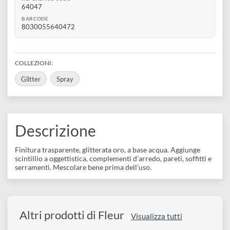
disegno
Esaurito
Accessori
SKU VARIANTE
622cd82e1ffec
REFERENCE CODE
64047
BARCODE
8030055640472
COLLEZIONI:
Glitter
Spray
Descrizione
Finitura trasparente, glitterata oro, a base acqua. Aggiunge