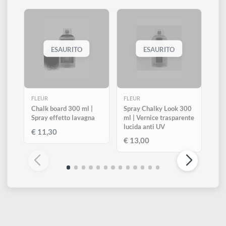
scintillio a oggettistica, complementi d’arredo, pareti, soffitti e
serramenti. Mescolare bene prima dell’uso.
Altri prodotti di Fleur
Visualizza tutti
ESAURITO
ESAURITO
FLEUR
FLEUR
Chalk board 300 ml |
Spray Chalky Look 300
Spray effetto lavagna
ml | Vernice trasparente
lucida anti UV
€ 11,30