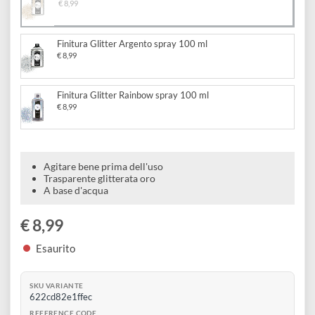
e
Scrapbooking
preparatori
linoleografia
Quaderni
Scegli il formato:
Gomme
Diluenti
Effetti
di
Finitura Glitter Oro spray 100 ml
Pigmenti
e
Additivi
€ 8,99
Cere
decorativi
superficie
raccoglitori
Accessori
Tessuti
e
Vernici
Colle
Finitura Glitter Argento spray 100 ml
tecnici
stucchi
€ 8,99
di
e
Stampi
Vernici
finitura
scotch
Finitura Glitter Rainbow spray 100 ml
Coloranti
e
€ 8,99
Colle
Portamatite
Accessori
impregnanti
Stucchi
Album
Open
Doratura
Accessori
Agitare bene prima dell'uso
e
Bezel
Trasparente glitterata oro
Accessori
A base d'acqua
fogli
da
€ 8,99