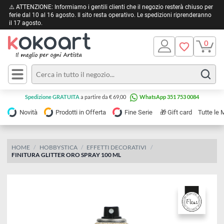
⚠️ ATTENZIONE: Informiamo i gentili clienti che il negozio resterà chiuso 
ferie dal 10 al 16 agosto. Il sito resta operativo. Le spedizioni riprendera
il 17 agosto.
Pittura
Olio
Acrilico
Tele e
Spedizione GRATUITA
a partire da € 69,00
WhatsApp 351 753 0084
Carta
Acquerello
da
🎁
Novità
Prodotti in Offerta
Fine Serie
Gift card
Tu
pittura
Tempera
Tele
Colori
Listelli
HOME
HOBBYSTICA
EFFETTI DECORATIVI
Disegno e
FINITURA GLITTER ORO SPRAY 100 ML
per
Cartoleria
e
Stoffa
Matite
Supporti
e
e
Carta