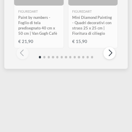
ESAURITO
ESAURITO
FIGUREDART
FIGUREDART
Paint by numbers -
Mini Diamond Painting
Foglio di tela
- Quadri decorativi con
predisegnato 40 cm x
strass 25 x 25 cm |
50 cm | Van Gogh Cafè
Fioritura di ciliegio
€ 21,90
€ 15,90