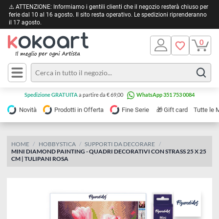
⚠️ ATTENZIONE: Informiamo i gentili clienti che il negozio resterà chiuso 
ferie dal 10 al 16 agosto. Il sito resta operativo. Le spedizioni riprendera
il 17 agosto.
Pittura
Olio
Acrilico
Tele e
Spedizione GRATUITA
a partire da € 69,00
WhatsApp 351 753 0084
Carta
Acquerello
da
🎁
Novità
Prodotti in Offerta
Fine Serie
Gift card
Tu
pittura
Tempera
Tele
Colori
Listelli
HOME
HOBBYSTICA
SUPPORTI DA DECORARE
Disegno e
MINI DIAMOND PAINTING - QUADRI DECORATIVI CON STRASS 25 X 
per
Cartoleria
e
CM | TULIPANI ROSA
Stoffa
Matite
Supporti
e
e
Carta