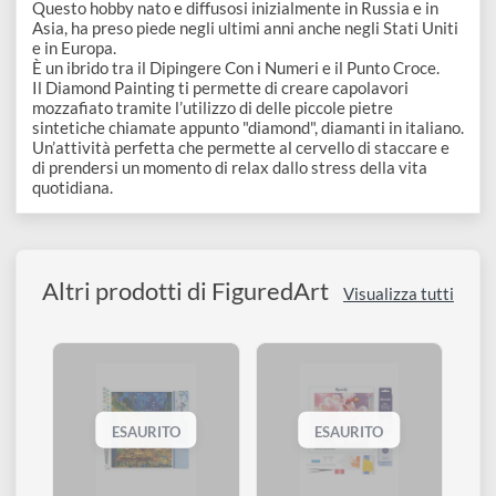
1 Applicatore + 2 teste aggiuntive, che permettono di
prendere 6 e 9 diamanti in contemporanea
1 Pinzetta
1 Vassoio con divisore
1 Pad cera per afferrare meglio i diamantini
Cosa è il Diamond Painting?
Questo hobby nato e diffusosi inizialmente in Russia e in
Asia, ha preso piede negli ultimi anni anche negli Stati Unit
e in Europa.
È un ibrido tra il Dipingere Con i Numeri e il Punto Croce.
Il Diamond Painting ti permette di creare capolavori
mozzafiato tramite l’utilizzo di delle piccole pietre
sintetiche chiamate appunto "diamond", diamanti in italiano
Un’attività perfetta che permette al cervello di staccare e
di prendersi un momento di relax dallo stress della vita
quotidiana.
Altri prodotti di FiguredArt
Visualizza tutti