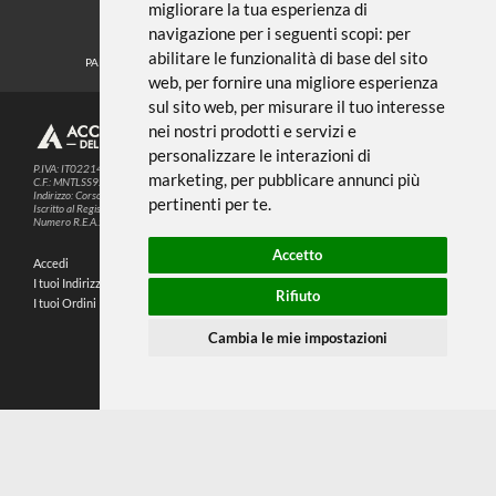
Noi usiamo i cookies
METODI DI PAGAMENTO
Questo sito web utilizza cookie e altre
tecnologie di tracciamento per
migliorare la tua esperienza di
SEGUICI SUI SOCIAL
navigazione per i seguenti scopi:
per
abilitare le funzionalità di base del sito
PARTNER SPEDIZIONI
web
,
per fornire una migliore esperienza
sul sito web
,
per misurare il tuo interesse
nei nostri prodotti e servizi e
© 2026
4,9
personalizzare le interazioni di
P.IVA: IT02214720993