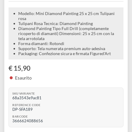
e
decorativi con strass 25 x 25 cm |
Scrapbooking
preparatori
linoleografia
Quaderni
Gomme
Tulipani rosa
Diluenti
Effetti
di
Pigmenti
e
Additivi
Cere
decorativi
superficie
raccoglitori
Accessori
Tessuti
e
Modello: Mini Diamond Painting 25 x 25 cm Tulipani
Vernici
Colle
rosa
tecnici
Tulipani Rosa Tecnica: Diamond Painting
stucchi
di
e
Diamond Painting Tipo Full Drill (completamente
Stampi
ricoperto di diamanti) Dimensioni: 25 x 25 cm con la
Vernici
finitura
tela arrotolata
scotch
Coloranti
Forma diamanti: Rotondi
e
Colle
Supporto: Tela numerata premium auto-adesiva
Portamatite
Accessori
Packaging: Confezione sicura e firmata Figured'Art
impregnanti
Stucchi
Album
Open
Doratura
€ 15,90
Accessori
e
Bezel
Accessori
Esaurito
fogli
da
SKU VARIANTE
68a3543e9ac81