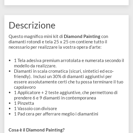
disegno
REFERENCE CODE
DP-SFA189
Accessori
BARCODE
3666624088656
Descrizione
Questo magnifico mini kit di
Diamond Painting
con
diamanti rotondi e tela 25 x 25 cm contiene tutto il
necessario per realizzare la vostra opera d’arte:
1 Tela adesiva premium arrotolata e numerata secondo i
modello da realizzare.
Diamanti in scala cromatica (sicuri, sintetici ed eco-
friendly). Inclusi un 30% di diamanti aggiuntivi per
essere assolutamente certi che tu possa terminare il tu
capolavoro