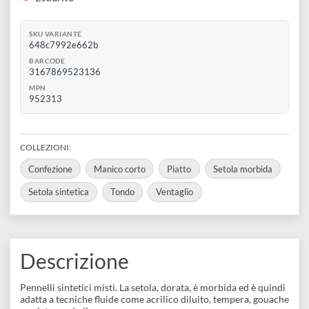
disegno
Manico corto in legno verde
Ghiera argentata
Accessori
€ 9,99
Esaurito
SKU VARIANTE
648c7992e662b
BARCODE
3167869523136
MPN
952313
COLLEZIONI:
Confezione
Manico corto
Piatto
Setola morbida
Setola sintetica
Tondo
Ventaglio