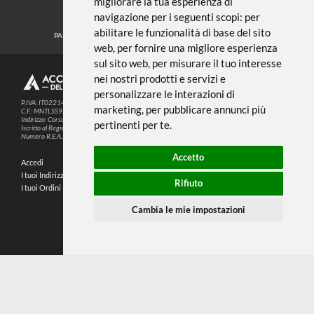
Noi usiamo i cookies
METODI DI PAGAMENTO
Questo sito web utilizza cookie e altre
tecnologie di tracciamento per
migliorare la tua esperienza di
SEGUICI SUI SOCIAL
navigazione per i seguenti scopi:
per
abilitare le funzionalità di base del sito
PARTNER SPEDIZIONI
web
,
per fornire una migliore esperienza
sul sito web
,
per misurare il tuo interesse
nei nostri prodotti e servizi e
© 2026
4,9
personalizzare le interazioni di
P.IVA: IT02214720993
marketing
,
per pubblicare annunci più
C.F.: MNTLSS92P12D969N