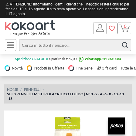
⚠️ ATTENZIONE: Informiamo i gentili clienti che il negozio resterà chiuso 
ferie dal 10 al 16 agosto. Il sito resta operativo. Le spedizioni riprendera
il 17 agosto.
Pittura
Olio
Acrilico
Tele e
Spedizione GRATUITA
a partire da € 69,00
WhatsApp 351 753 0084
Carta
Acquerello
da
🎁
Novità
Prodotti in Offerta
Fine Serie
Gift card
Tu
pittura
Tempera
Tele
Colori
Listelli
HOME
PENNELLI
Disegno e
SET 8 PENNELLI MISTI PER ACRILICO FLUIDO | N° 0 - 2 - 4 - 6 - 8 - 10 -10
per
Cartoleria
e
-18
Stoffa
Matite
Supporti
e
e
Carta