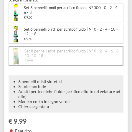
e
N° 0 - 2 - 4 - 6 - 8 - 10 -10 -18
Scrapbooking
preparatori
linoleografia
Quaderni
Gomme
Diluenti
Effetti
di
Pigmenti
e
Scegli il formato:
Additivi
Cere
decorativi
superficie
raccoglitori
Accessori
Set 6 pennelli tondi per acrilico fluido | N° 000 - 0 - 2 - 4 -
Tessuti
6 - 8
e
Vernici
€ 9,60
Colle
tecnici
stucchi
di
e
Set 6 pennelli piatti per acrilico fluido | N° 0 - 2 - 4 - 10 -
Stampi
12 - 18
Vernici
finitura
scotch
€ 9,60
Coloranti
e
Colle
Portamatite
Set 8 pennelli misti per acrilico fluido | N° 0 - 2 - 4 - 6 - 8 -
Accessori
impregnanti
10 -10 -18
Stucchi
Album
€ 9,99
Open
Doratura
Accessori
e
Bezel
Accessori
fogli
6 pennelli misti sintetici
Setole morbide
da
Adatti per tecniche fluide (acrilico diluito od velature ad
olio)