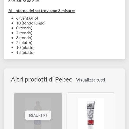
Descrizione
Pennelli sintetici misti. La setola, dorata, è morbida ed è quind
adatta a tecniche fluide come acrilico diluito, tempera, gouac
o velature ad olio.
All'interno del set troviamo 8 misure:
6 (ventaglio)
10 (tondo lungo)
0 (tondo)
4 (tondo)
8 (tondo)
2 (piatto)
10 (piatto)
18 (piatto)