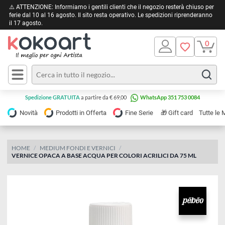
⚠️ ATTENZIONE: Informiamo i gentili clienti che il negozio resterà chiuso 
ferie dal 10 al 16 agosto. Il sito resta operativo. Le spedizioni riprendera
il 17 agosto.
Pittura
Olio
Acrilico
Tele e
Spedizione GRATUITA
a partire da € 69,00
WhatsApp 351 753 0084
Carta
Acquerello
da
🎁
Novità
Prodotti in Offerta
Fine Serie
Gift card
Tu
pittura
Tempera
Tele
Colori
Listelli
HOME
MEDIUM FONDI E VERNICI
Disegno e
VERNICE OPACA A BASE ACQUA PER COLORI ACRILICI DA 75 ML
per
Cartoleria
e
Stoffa
Matite
Supporti
e
e
Carta