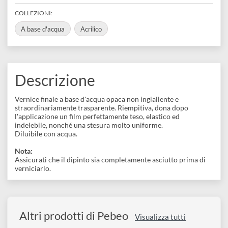
disegno
REFERENCE CODE
520400
Accessori
BARCODE
3167865204008
COLLEZIONI:
A base d'acqua
Acrilico
Descrizione
Vernice finale a base d'acqua opaca non ingiallente e
straordinariamente trasparente. Riempitiva, dona dopo
l'applicazione un film perfettamente teso, elastico ed
indelebile, nonché una stesura molto uniforme.
Diluibile con acqua.
Nota: