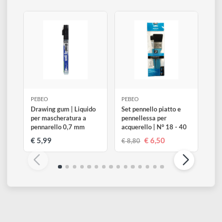
Assicurati che il dipinto sia completamente asciutto prima di
verniciarlo.
Altri prodotti di Pebeo
Visualizza tutti
PEBEO
PEBEO
Drawing gum | Liquido
Set pennello piatto e
per mascheratura a
pennellessa per
pennarello 0,7 mm
acquerello | N° 18 - 40