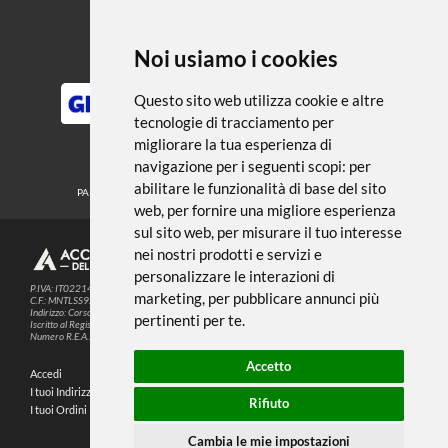
← TORNA A MEDIUM FONDI E
VERNICI
Noi usiamo i cookies
METODI DI PAGAMENTO
Questo sito web utilizza cookie e altre
tecnologie di tracciamento per
migliorare la tua esperienza di
SEGUICI SUI SOCIAL
navigazione per i seguenti scopi:
per
abilitare le funzionalità di base del sito
PARTNER SPEDIZIONI