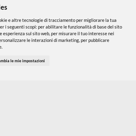
 i cookies
utilizza cookie e altre tecnologie di tracciamento per migliorare
PARTNER SPEDIZIONI
SEGUICI SUI SOCIAL
vigazione per i seguenti scopi:
per abilitare le funzionalità di ba
 una migliore esperienza sul sito web
,
per misurare il tuo interes
 servizi e personalizzare le interazioni di marketing
,
per pubblic
Accedi
Chi Siamo
I tuoi Indirizzi
Domande Freq
inenti per te
.
I tuoi Ordini
Termini e Cond
Privacy Policy
fiuto
Cambia le mie impostazioni
Preferenze co
Contatti