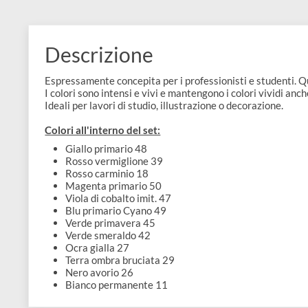
e
Scrapbooking
preparatori
linoleografia
Quaderni
Gomme
Diluenti
Effetti
di
Pigmenti
e
Additivi
Cere
decorativi
superficie
raccoglitori
Accessori
Tessuti
e
Vernici
Colle
Descrizione
tecnici
stucchi
di
e
Stampi
Vernici
Espressamente concepita per i professionisti e stude
finitura
scotch
I colori sono intensi e vivi e mantengono i colori vivi
Coloranti
e
Ideali per lavori di studio, illustrazione o decorazione
Colle
Portamatite
Accessori
impregnanti
Colori all'interno del set:
Stucchi
Album
Open
Giallo primario 48
Doratura
Accessori
Rosso vermiglione 39
e
Bezel
Rosso carminio 18
Accessori
Magenta primario 50
fogli
Viola di cobalto imit. 47
Blu primario Cyano 49
da
Verde primavera 45