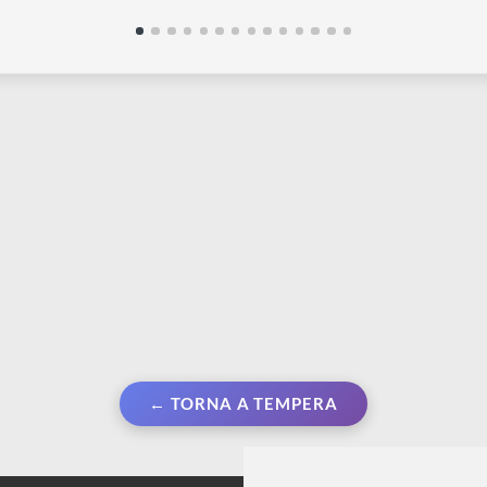
PEBEO
P
piatto e pennellessa
Drawing gum | Liquido per
S
 | N° 18 - 40
mascheratura a pennarello 0,4
a
mm
50
€
€ 5,99