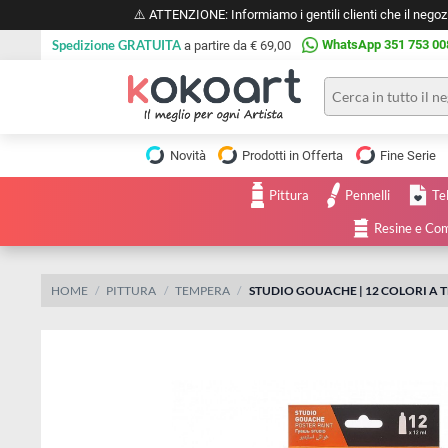
⚠️ ATTENZIONE: Informiamo i gentili clienti che il 
Spedizione GRATUITA
WhatsApp 351 
a partire da € 69,00
Pittura
Olio
Novità
Prodotti in Offerta
Fine 
Acrilico
Tele e
Pittura
Pennelli
Carta
Acquerello
da
Resine
pittura
Tempera
Tele
Colori
Listelli
HOME
PITTURA
TEMPERA
STUDIO GOUACHE | 12 COLO
Disegno e
per
Cartoleria
e
Stoffa
Matite
Supporti
e
e
Carta