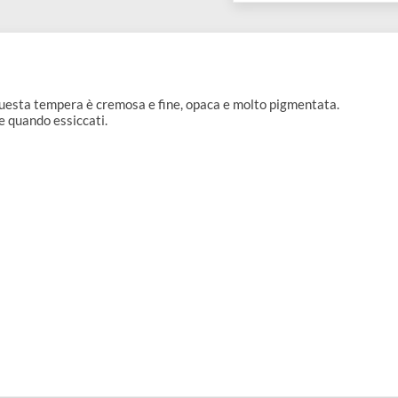
COLLEZIONI:
Confezione
nti. Questa tempera è cremosa e fine, opaca e molto pigmentata
di anche quando essiccati.
.