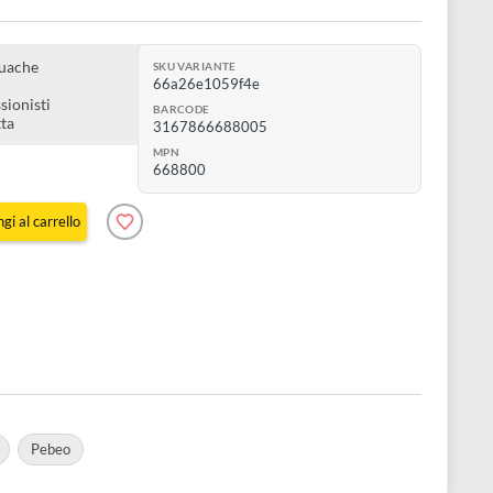
ra da 12 ml
ne da 12 gouache
SKU VARIANTE
66a26e1059f4e
nti e professionisti
BARCODE
ca e compatta
3167866688005
MPN
668800
Aggiungi al carrello
e 4 pz