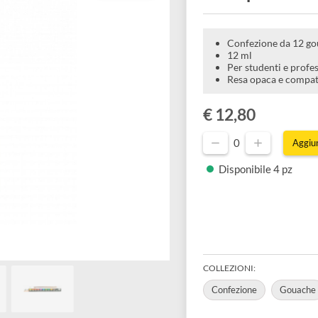
tempe
Confezio
12 ml
Per stude
Resa opa
€ 12,80
0
Disponibil