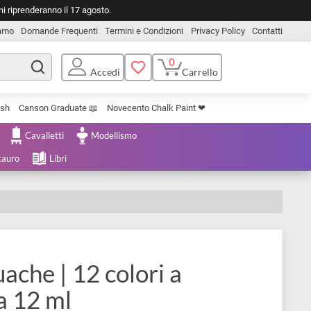
o. Le spedizioni riprenderanno il 17 agosto.
Chi Siamo
Domande Frequenti
Termini e Condizioni
Privacy Pol
0
Carrello
Accedi
Uniposca Brush
Canson Graduate 📖
Novecento Chalk Paint ❤︎
e Cartoleria
Cavalletti
Modellismo
menta e Restauro
Libri
o Gouache | 12 colori a