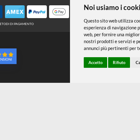
← TORNA A TEMPERA
Noi usiamo
Questo sito web 
METODI DI PAGAMENTO
esperienza di na
web
,
per fornire
nostri prodotti e
annunci più pert
96 RECENSIONI
Accetto
Ri