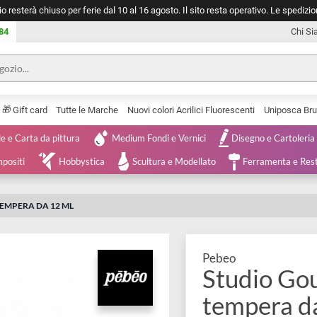
negozio resterà chiuso per ferie dal 10 al 16 agosto. Il sito resta operativ
753 0084
🎁
Serie
Gift card
Tutte le Marche
Nuovi colori Acrilici Fluorescenti
Tele e Carta da pittura
Medium Fondi e Vernici
Disegno 
 e Compositi
Hobbystica
Scultura e Modellato
Ferra
RI A TEMPERA DA 12 ML
Pebeo
Studi