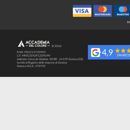
© 2026
4,9
P.IVA: IT02214720993
1
C.F.: MNTLSS92P12D969N
Indirizzo: Corso de Stefanis, 58 BR - 16139 Genova (GE)
Iscritto al Registro delle Imprese di Genova
Numero R.E.A.: 470792