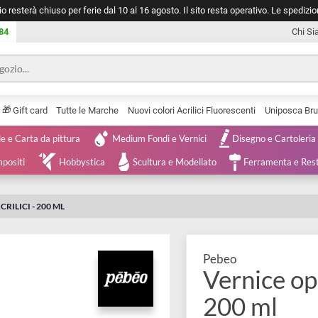
negozio resterà chiuso per ferie dal 10 al 16 agosto. Il sito resta operativ
753 0084
🎁
Serie
Gift card
Tutte le Marche
Nuovi colori Acrilici Fluorescenti
Tele e Carta da pittura
Medium Fondi e Vernici
Disegno 
 e Compositi
Hobbystica
Scultura e Modellato
Ferra
ER ACRILICI - 200 ML
Pebeo
Vernic