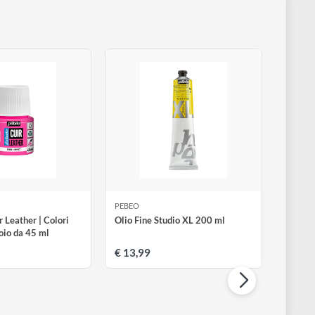
ile e indelebile. Hanno una caratteristica di una possibilità gar
EBEO
PEBEO