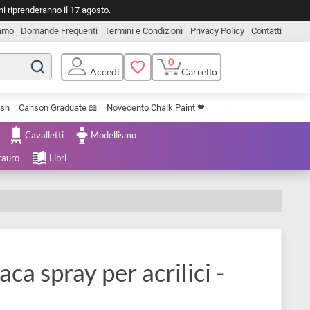
o. Le spedizioni riprenderanno il 17 agosto.
Chi Siamo
Domande Frequenti
Termini e Condizioni
Privacy Pol
0
Carrello
Accedi
Uniposca Brush
Canson Graduate 📖
Novecento Chalk Paint ❤︎
e Cartoleria
Cavalletti
Modellismo
menta e Restauro
Libri
e opaca spray per acrilici -