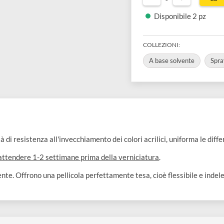
€ 9,90
€
0
Disponibil
COLLEZIONI:
A base solve
ualità di resistenza all'invecchiamento dei colori acrilici, unif
glia di attendere 1-2 settimane prima della verniciatura
.