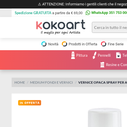
⚠️ ATTENZIONE: Informiamo i gentili clienti che il 
Spedizione GRATUITA
WhatsApp 351 
a partire da € 69,00
Pittura
Olio
Novità
Prodotti in Offerta
Fine 
Acrilico
Tele e
Pittura
Pennelli
Carta
Acquerello
da
Resine
pittura
Tempera
Tele
Colori
Listelli
HOME
MEDIUM FONDI E VERNICI
VERNICE OPACA SPRAY P
Disegno e
per
Cartoleria
e
Stoffa
Matite
Supporti
e
e
Carta