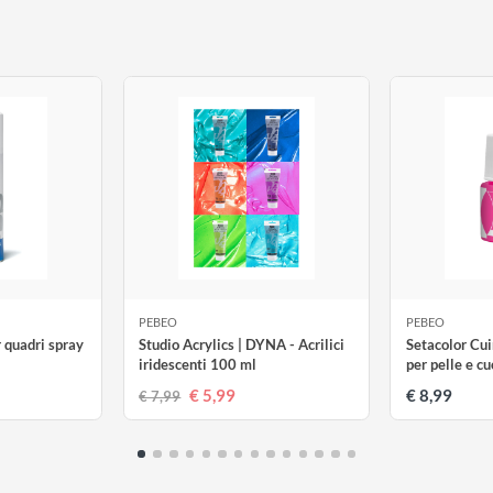
giallente. Offrono una pellicola perfettamente tesa, cioè flessib
PEBEO
P