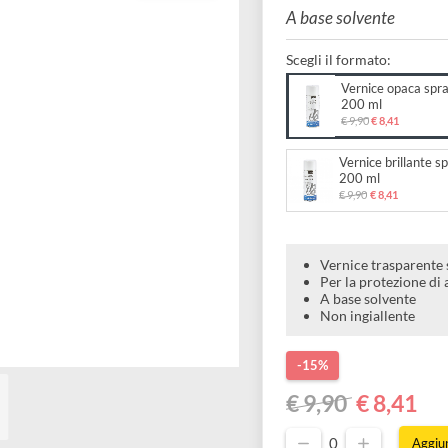
200 m
A base solve
Scegli il forma
Vernic
200 m
€ 9,90
€
Vernice
200 m
€ 9,90
€
Vernice 
Per la pr
A base s
Non ingi
-15%