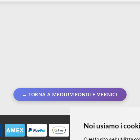
ata per quadri spray
Studio Acrylics | DYNA - Acrilici
S
iridescenti 100 ml
p
2,95
€ 5,99
€
€ 7,99