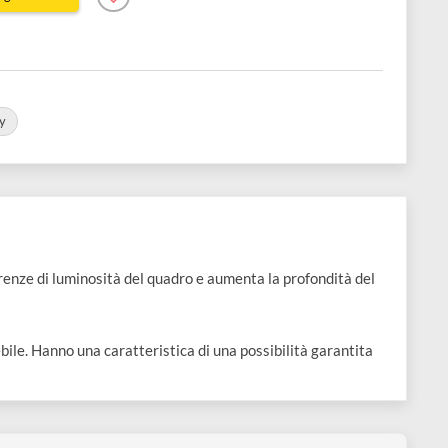
 8,41
Aggiungi al carrello
e 2 pz
nte
Spray
orma le differenze di luminosità del quadro e aumenta la profondi