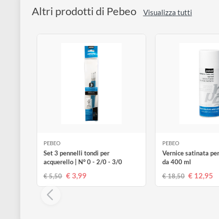
disegno
La vernice acrilica a base solvente è coprente e non in
di lavori di restauro.
Accessori
Altri prodotti di Pebeo
Visualizza tutti
PEBEO
PEBEO