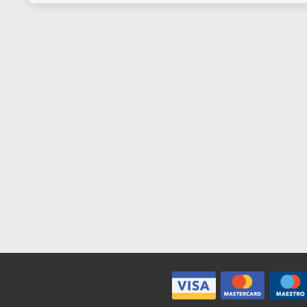
Set 3 pennelli tondi per
Vernice satin
acquerello | N° 0 - 2/0 - 3/0
da 400 ml
€ 3,99
€ 1
€ 5,50
€ 18,50