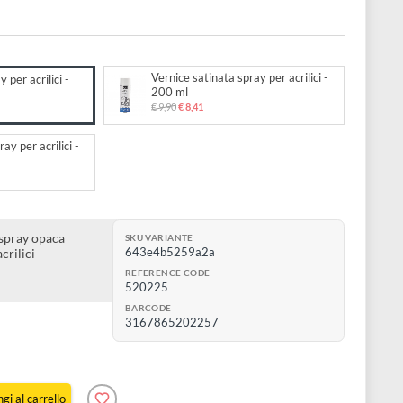
l
nte
to:
Vernice satinata spray per acril
e opaca spray per acrilici -
200 ml
l
€ 9,90
€ 8,41
 8,41
 brillante spray per acrilici -
l
 8,41
trasparente spray opaca
SKU VARIANTE
643e4b5259a2a
otezione di acrilici
olvente
REFERENCE CODE
allente
520225
BARCODE
3167865202257