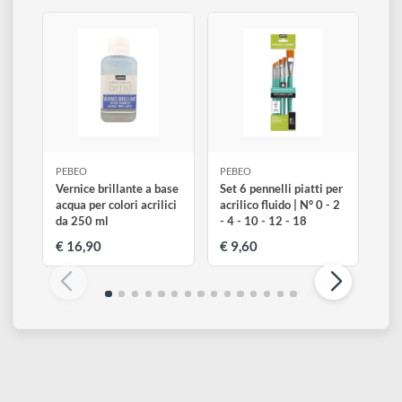
357
358
360
Blu-Verde iridescente
Verde-Blu iridescente
Blu-Nero iridescent
Altri prodotti di Pebeo
Visualizza tutti