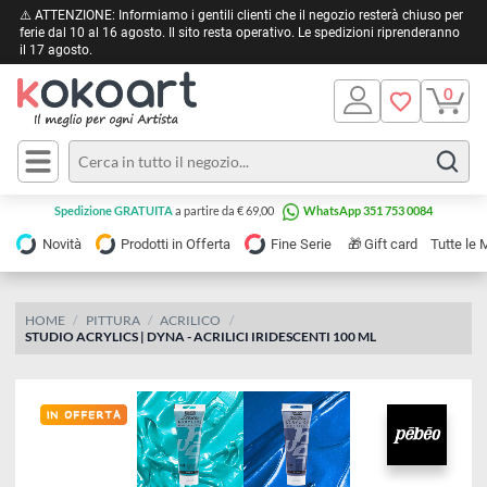
⚠️ ATTENZIONE: Informiamo i gentili clienti che il negozio resterà chiuso 
ferie dal 10 al 16 agosto. Il sito resta operativo. Le spedizioni riprendera
il 17 agosto.
Pittura
Olio
Acrilico
Tele e
Spedizione GRATUITA
a partire da € 69,00
WhatsApp 351 753 0084
Carta
Acquerello
da
🎁
Novità
Prodotti in Offerta
Fine Serie
Gift card
Tu
pittura
Tempera
Tele
Colori
Listelli
HOME
PITTURA
ACRILICO
Disegno e
STUDIO ACRYLICS | DYNA - ACRILICI IRIDESCENTI 100 ML
per
Cartoleria
e
Stoffa
Matite
Supporti
e
e
Carta