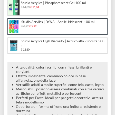
iridescenti 100 ml
e
Scrapbooking
preparatori
linoleografia
Quaderni
Gomme
Diluenti
Effetti
di
Scegli il formato:
Pigmenti
e
Additivi
Cere
Studio Acrylics | Phosphorescent Gel 100 ml
decorativi
superficie
raccoglitori
Accessori
€ 14,80
€ 11,84
Tessuti
e
Vernici
Colle
tecnici
stucchi
Studio Acrylics | DYNA - Acrilici iridescenti 100 ml
di
e
€ 7,99
€ 5,99
Stampi
Vernici
finitura
scotch
Coloranti
e
Studio Acrylics High Viscosity | Acrilico alta viscosità 500
Colle
Portamatite
ml
Accessori
impregnanti
€ 12,60
Stucchi
Album
Open
Doratura
Accessori
e
Bezel
Accessori
Alta qualità: colori acrilici con riflessi brillanti e
fogli
cangianti
Effetto iridescente: cambiano colore in base
da
all'angolazione della luce
Versatili: adatti a molte superfici come tela, carta, legno