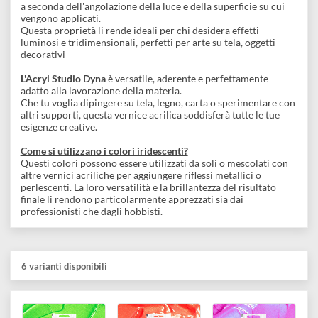
Descrizione
I colori acrilici
Dyna
iridescenti sono vernici di alta qualità,
progettate per aggiungere un tocco unico e brillante a qualsias
progetto artistico.
La loro caratteristica distintiva è la capacità di riflettere la luc
in maniera
cangiante
, creando sfumature che cambiano color
a seconda dell'angolazione della luce e della superficie su cui
vengono applicati.
Questa proprietà li rende ideali per chi desidera effetti
luminosi e tridimensionali, perfetti per arte su tela, oggetti
decorativi
L'Acryl Studio Dyna
è versatile, aderente e perfettamente
adatto alla lavorazione della materia.
Che tu voglia dipingere su tela, legno, carta o sperimentare co
altri supporti, questa vernice acrilica soddisferà tutte le tue
esigenze creative.
Come si utilizzano i colori iridescenti?
Questi colori possono essere utilizzati da soli o mescolati con