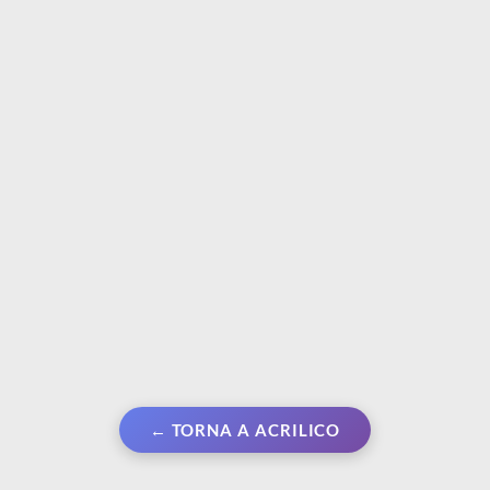
PEBEO
PEBEO
Vernice brillante a base
Set 6 pennelli piatti per
acqua per colori acrilici
acrilico fluido | N° 0 - 2
da 250 ml
- 4 - 10 - 12 - 18
€ 16,90
€ 9,60