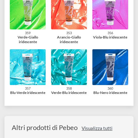
altre vernici acriliche per aggiungere riflessi metallici o
perlescenti. La loro versatilità e la brillantezza del risultato
finale li rendono particolarmente apprezzati sia dai
professionisti che dagli hobbisti.
6 varianti disponibili
359
353
356
Verde-Giallo
Arancio-Giallo
Viola-Blu iridescent
iridescente
iridescente