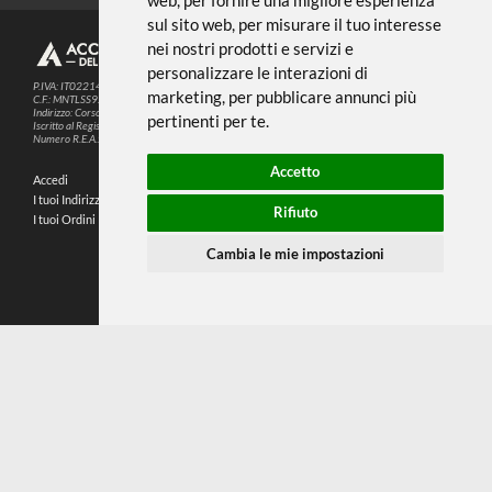
Noi usiamo i cookies
METODI DI PAGAMENTO
Questo sito web utilizza cookie e altre
tecnologie di tracciamento per
migliorare la tua esperienza di
SEGUICI SUI SOCIAL
navigazione per i seguenti scopi:
per
abilitare le funzionalità di base del sito
PARTNER SPEDIZIONI
web
,
per fornire una migliore esperienza
sul sito web
,
per misurare il tuo interesse
nei nostri prodotti e servizi e
© 2026
4,9
personalizzare le interazioni di
P.IVA: IT02214720993
marketing
,
per pubblicare annunci più