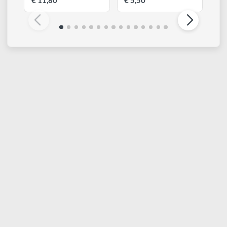
PEBEO
PEBEO
Setacolor Cuir Leather |
Acrylic Marker |
Fluido per
Pennarello acrilico -
mascheratura 110 ml
Punta piatta 5 - 15 mm
€ 11,80
€ 5,50