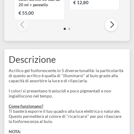
PEBEO
PEBEO
Studio Acrylics High
Studio Acrylics | Set 12
Viscosity | Confezione
acrilici da 12 ml
colori acrilici 30 tubi da
€ 12,80
20 ml + pennello
€ 55,00
Descrizione
Acrilico gel fosforescente in 5 diverse tonalità: la particolarità
di questo acrilico è quella di "illuminarsi" al buio grazie alla