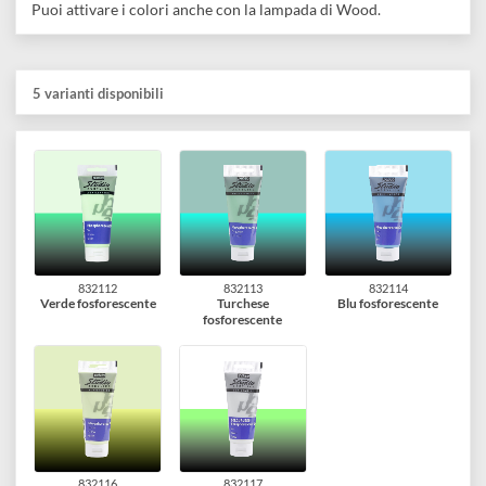
capacità di assorbire la luce e di rilasciarla.
I colori si presentano traslucidi e poco pigmentati e non
ingialliscono nel tempo.
Come funzionano?
Ti basterà esporre il tuo quadro alla luce elettrica o naturale.
Questo permetterà al colore di "ricaricarsi" per poi rilasciare
la fosforescenza al buio.
NOTA:
Puoi attivare i colori anche con la lampada di Wood.
5 varianti disponibili