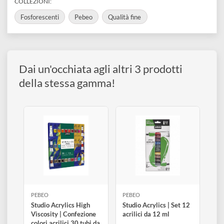
disegno
Accessori
Visualizza varianti disponibili
COLLEZIONI:
Fosforescenti
Pebeo
Qualità fine
Dai un'occhiata agli altri 3 prodotti
della stessa gamma!