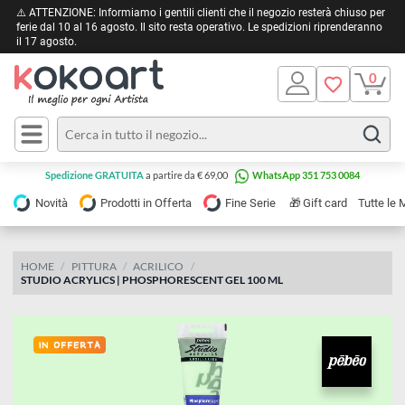
⚠️ ATTENZIONE: Informiamo i gentili clienti che il negozio resterà chiuso 
ferie dal 10 al 16 agosto. Il sito resta operativo. Le spedizioni riprendera
il 17 agosto.
Pittura
Olio
Acrilico
Tele e
Spedizione GRATUITA
a partire da € 69,00
WhatsApp 351 753 0084
Carta
Acquerello
da
🎁
Novità
Prodotti in Offerta
Fine Serie
Gift card
Tu
pittura
Tempera
Tele
Colori
Listelli
HOME
PITTURA
ACRILICO
Disegno e
STUDIO ACRYLICS | PHOSPHORESCENT GEL 100 ML
per
Cartoleria
e
Stoffa
Matite
Supporti
e
e
Carta