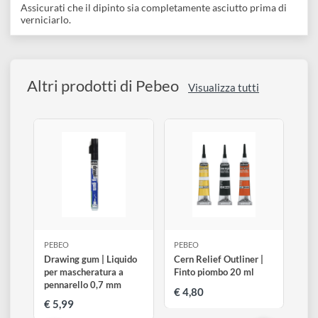
Vernice finale a base d'acqua lucida non ingiallente e
straordinariamente trasparente. Riempitiva, dona dopo
l'applicazione un film perfettamente teso, elastico ed
indelebile, nonché una brillantezza molto uniforme.
Diluibile con acqua.
Nota:
Assicurati che il dipinto sia completamente asciutto prima di
verniciarlo.
Altri prodotti di Pebeo
Visualizza tutti