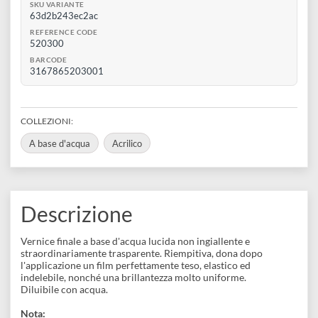
disegno
0
Aggiungi al carrello
Accessori
Disponibile 1 pz
SKU VARIANTE
63d2b243ec2ac
REFERENCE CODE
520300
BARCODE
3167865203001
COLLEZIONI:
A base d'acqua
Acrilico
Descrizione