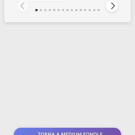
PEBEO
PEBEO
Drawing gum | Liquido
Cern Relief Outliner |
per mascheratura a
Finto piombo 20 ml
pennarello 0,7 mm
€ 4,80
€ 5,99