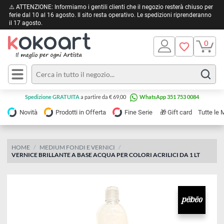
⚠️ ATTENZIONE: Informiamo i gentili clienti che il negozio resterà chiuso 
ferie dal 10 al 16 agosto. Il sito resta operativo. Le spedizioni riprendera
il 17 agosto.
Pittura
Olio
Acrilico
Tele e
Spedizione GRATUITA
a partire da € 69,00
WhatsApp 351 753 0084
Carta
Acquerello
da
🎁
Novità
Prodotti in Offerta
Fine Serie
Gift card
Tu
pittura
Tempera
Tele
Colori
Listelli
HOME
MEDIUM FONDI E VERNICI
Disegno e
VERNICE BRILLANTE A BASE ACQUA PER COLORI ACRILICI DA 1 LT
per
Cartoleria
e
Stoffa
Matite
Supporti
e
e
Carta