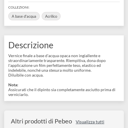
disegno
REFERENCE CODE
520500
Accessori
BARCODE
3167865205005
COLLEZIONI:
A base d'acqua
Acrilico
Descrizione
Vernice finale a base d'acqua opaca non ingiallente e
straordinariamente trasparente. Riempitiva, dona dopo
l'applicazione un film perfettamente teso, elastico ed
indelebile, nonché una stesura molto uniforme.
Diluibile con acqua.
Nota: