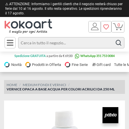
⚠️ ATTENZIONE: Informiamo i gentili clienti che il negozio resterà chiuso 
ferie dal 10 al 16 agosto. Il sito resta operativo. Le spedizioni riprendera
il 17 agosto.
Pittura
Olio
Acrilico
Tele e
Spedizione GRATUITA
a partire da € 69,00
WhatsApp 351 753 0084
Carta
Acquerello
da
🎁
Novità
Prodotti in Offerta
Fine Serie
Gift card
Tu
pittura
Tempera
Tele
Colori
Listelli
HOME
MEDIUM FONDI E VERNICI
Disegno e
VERNICE OPACA A BASE ACQUA PER COLORI ACRILICI DA 250 ML
per
Cartoleria
e
Stoffa
Matite
Supporti
e
e
Carta