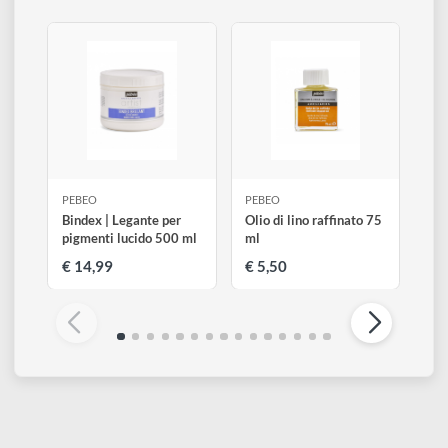
Assicurati che il dipinto sia completamente asciutto prima di
verniciarlo.
Altri prodotti di Pebeo
Visualizza tutti
PEBEO
PEBEO
Bindex | Legante per
Olio di lino raffinato 75
pigmenti lucido 500 ml
ml
€ 14,99
€ 5,50