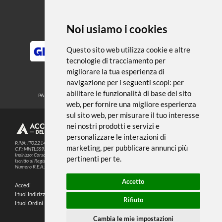
← TORNA A MEDIUM FONDI E
VERNICI
Noi usiamo i cookies
METODI DI PAGAMENTO
Questo sito web utilizza cookie e altre
tecnologie di tracciamento per
migliorare la tua esperienza di
SEGUICI SUI SOCIAL
navigazione per i seguenti scopi:
per
abilitare le funzionalità di base del sito
PARTNER SPEDIZIONI