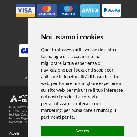
← TORNA A PENNARELLI E PENNE
Noi usiamo i cookies
METODI DI PAGAMENTO