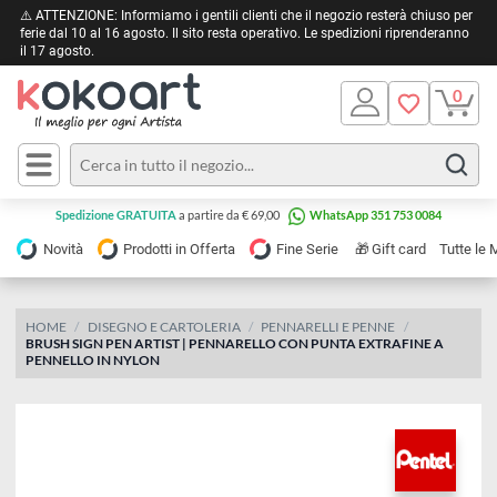
⚠️ ATTENZIONE: Informiamo i gentili clienti che il negozio resterà chiuso 
ferie dal 10 al 16 agosto. Il sito resta operativo. Le spedizioni riprendera
il 17 agosto.
Pittura
Olio
Acrilico
Tele e
Spedizione GRATUITA
a partire da € 69,00
WhatsApp 351 753 0084
Carta
Acquerello
da
🎁
Novità
Prodotti in Offerta
Fine Serie
Gift card
Tu
pittura
Tempera
Tele
Colori
Listelli
HOME
DISEGNO E CARTOLERIA
PENNARELLI E PENNE
Disegno e
BRUSH SIGN PEN ARTIST | PENNARELLO CON PUNTA EXTRAFINE A
per
Cartoleria
e
PENNELLO IN NYLON
Stoffa
Matite
Supporti
e
e
Carta