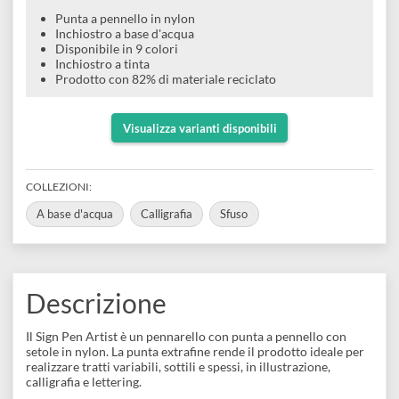
e
punta extrafine a pennello in nylon
Scrapbooking
preparatori
linoleografia
Quaderni
Gomme
Diluenti
Effetti
di
Pigmenti
e
Additivi
Cere
decorativi
superficie
Punta a pennello in nylon
raccoglitori
Accessori
Tessuti
Inchiostro a base d'acqua
e
Disponibile in 9 colori
Vernici
Colle
tecnici
Inchiostro a tinta
stucchi
Prodotto con 82% di materiale reciclato
di
e
Stampi
Vernici
finitura
scotch
Coloranti
Visualizza varianti disponibili
e
Colle
Portamatite
Accessori
impregnanti
Stucchi
Album
COLLEZIONI:
Open
Doratura
Accessori
e
A base d'acqua
Calligrafia
Sfuso
Bezel
Accessori
fogli
da
Descrizione