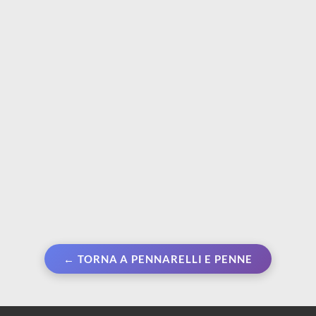
Brush Sign Pen | Set 12
N850 Permanent
Pennarelli con punta in
Marker | Marcatore
fibra flessibile
permanente
€ 29,90
€ 1,80