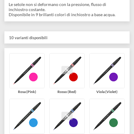
disegno
Il Sign Pen Artist è un pennarello con punta a pennello con
Accessori
setole in nylon. La punta extrafine rende il prodotto ideale per
realizzare tratti variabili, sottili e spessi, in illustrazione,
calligrafia e lettering.
Le setole non si deformano con la pressione, flusso di
inchiostro costante.
Disponibile in 9 brillanti colori di inchiostro a base acqua.
10 varianti disponibili