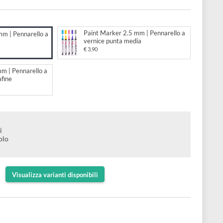
ce punta fine
to:
Paint Marker 2.5 mm | Pennar
 Marker 1.5 mm | Pennarello a
vernice punta media
e punta fine
€ 3,90
Marker 0.7 mm | Pennarello a
e punta extrafine
e a vernice
o a pigmenti
 toluolo xilolo
ne: 1.5 mm
Visualizza varianti disponibili