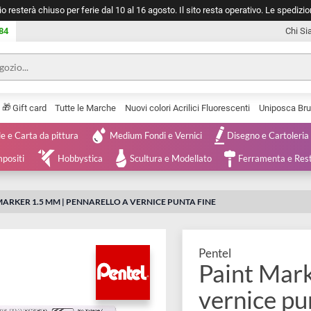
negozio resterà chiuso per ferie dal 10 al 16 agosto. Il sito resta operativ
753 0084
🎁
Serie
Gift card
Tutte le Marche
Nuovi colori Acrilici Fluorescenti
Tele e Carta da pittura
Medium Fondi e Vernici
Disegno 
 e Compositi
Hobbystica
Scultura e Modellato
Ferra
AINT MARKER 1.5 MM | PENNARELLO A VERNICE PUNTA FINE
Pentel
Paint