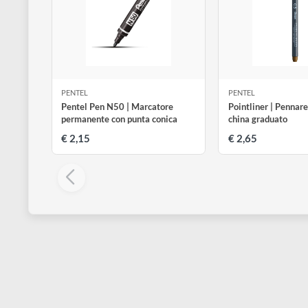
Altri prodotti di Pentel
Visualizza tutti
PENTEL
PENTEL
Pentel Pen N50 | Marcatore
Pointliner | P
permanente con punta conica
china graduat
€ 2,15
€ 2,65