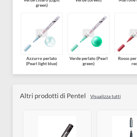
Verde chiaro (Light
Verde (Green)
Mar
green)
Azzurro perlato
Verde perlato (Pearl
Ross
(Pearl light blue)
green)