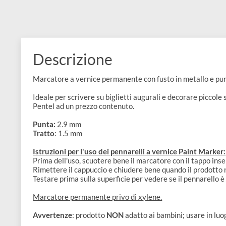
e
Scrapbooking
preparatori
linoleografia
Quaderni
Gomme
Diluenti
Effetti
di
Pigmenti
e
Additivi
Cere
decorativi
superficie
raccoglitori
Accessori
Tessuti
e
Vernici
Colle
tecnici
stucchi
di
e
Stampi
Descrizione
Vernici
finitura
scotch
Coloranti
e
Marcatore a vernice permanente con fusto in metallo
Colle
Portamatite
Accessori
impregnanti
Ideale per scrivere su biglietti augurali e decorare pi
Stucchi
Album
Pentel ad un prezzo contenuto.
Open
Doratura
Accessori
e
Punta:
2.9 mm
Bezel
Accessori
Tratto
: 1.5 mm
fogli
Istruzioni per l'uso dei pennarelli a vernice Paint M
da
Prima dell'uso, scuotere bene il marcatore con il tapp
Rimettere il cappuccio e chiudere bene quando il prod