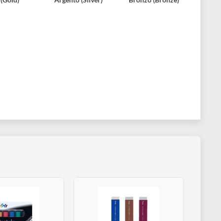
Oro (Gold)
Argento (Silver)
Bronzo (Bro