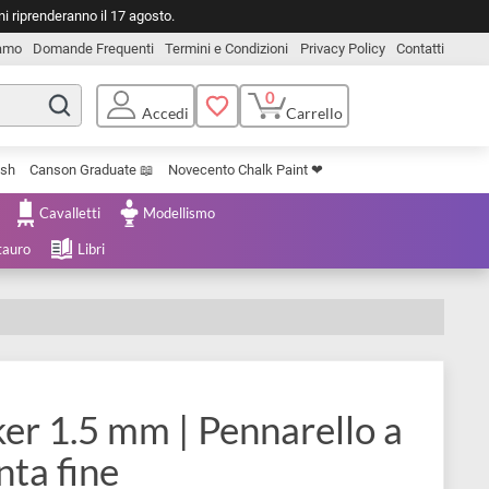
o. Le spedizioni riprenderanno il 17 agosto.
Chi Siamo
Domande Frequenti
Termini e Condizioni
Privacy Pol
0
Carrello
Accedi
Uniposca Brush
Canson Graduate 📖
Novecento Chalk Paint ❤︎
e Cartoleria
Cavalletti
Modellismo
menta e Restauro
Libri
 Marker 1.5 mm | Pennarello