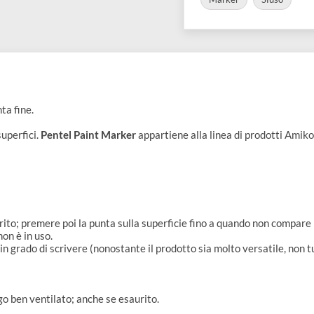
COLLEZIONI:
Marker
 e punta fine.
ccole superfici.
Pentel Paint Marker
appartiene alla linea di pr
arker:
o inserito; premere poi la punta sulla superficie fino a quando n
otto non è in uso.