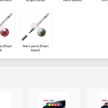
rone (Brown)
Grigio (Grey)
Nero (Black)
o perla (Pearl
Nero perla (Pearl
red)
black)