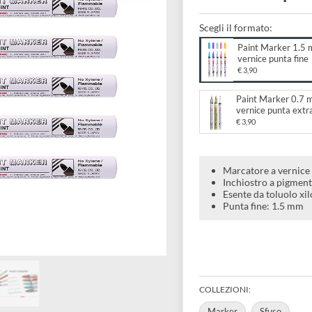
verni
Scegli il forma
Paint
vernic
€ 3,90
Paint 
vernic
€ 3,90
Marcator
Inchiostr
Esente da
Punta fi