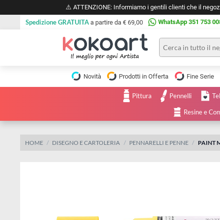
⚠️ ATTENZIONE: Informiamo i gentili clienti che il 
Spedizione GRATUITA
WhatsApp 351 
a partire da € 69,00
Pittura
Olio
Novità
Prodotti in Offerta
Fine 
Acrilico
Tele e
Pittura
Pennelli
Carta
Acquerello
da
Resine
pittura
Tempera
Tele
Colori
Listelli
HOME
DISEGNO E CARTOLERIA
PENNARELLI E PENNE
P
Disegno e
per
Cartoleria
e
Stoffa
Matite
Supporti
e
e
Carta