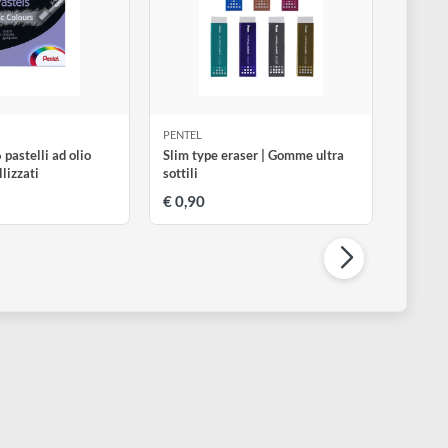
ENTEL
PENTEL
il pastels | 6 pastelli ad olio
Slim type eraser | Gomme ultr
orbidi metallizzati
sottili
 4,50
€ 0,90