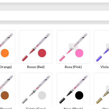
llo è in grado di scrivere (nonostante il prodotto sia molto versa
in luogo ben ventilato; anche se esaurito.
ncio (Orange)
Rosso (Red)
Rosa (Pink)