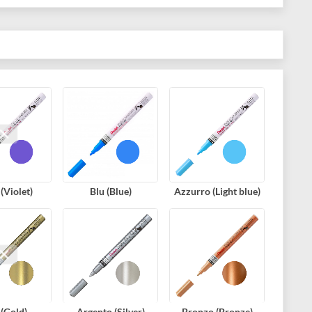
tile, non tutte le superfici sono compatibili).
Viola (Violet)
Blu (Blue)
Azzurro (Light