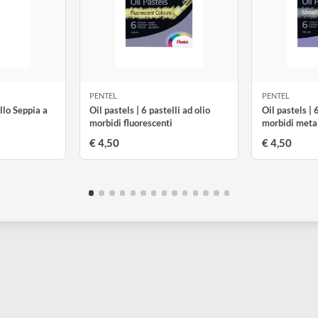
PENTEL
P
ennarello Seppia a
Oil pastels | 6 pastelli ad olio
O
o
morbidi fluorescenti
m
€ 4,50
€