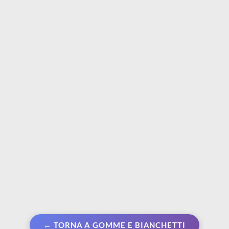
PENTEL
PENTEL
Oil pastels | 6 pastelli
Oil pastels | 12 pastelli
ad olio morbidi
ad olio morbidi
metallizzati
fluorescenti e
metallizzati
€ 4,50
€ 7,80