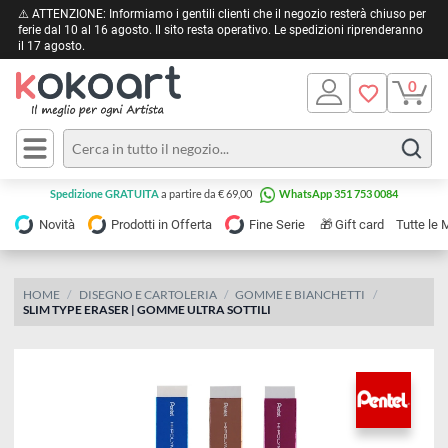
⚠️ ATTENZIONE: Informiamo i gentili clienti che il negozio resterà chiuso 
ferie dal 10 al 16 agosto. Il sito resta operativo. Le spedizioni riprendera
il 17 agosto.
Pittura
Olio
Acrilico
Tele e
Spedizione GRATUITA
a partire da € 69,00
WhatsApp 351 753 0084
Carta
Acquerello
da
🎁
Novità
Prodotti in Offerta
Fine Serie
Gift card
Tu
pittura
Tempera
Tele
Colori
Listelli
HOME
DISEGNO E CARTOLERIA
GOMME E BIANCHETTI
Disegno e
SLIM TYPE ERASER | GOMME ULTRA SOTTILI
per
Cartoleria
e
Stoffa
Matite
Supporti
e
e
Carta