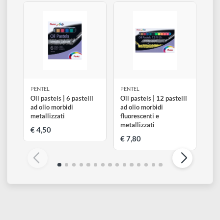
Fusto fucsia
Disponibile 6 pz
0
Aggiungi al carrello
€ 0,90
Altri prodotti di Pentel
Visualizza tutti