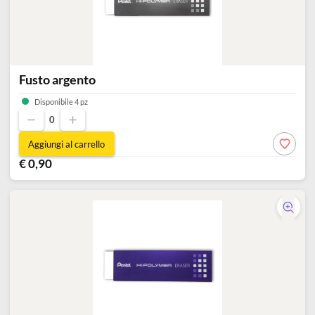
disegno
Accessori
Fusto argento
Disponibile 4 pz
0
Aggiungi al carrello
€ 0,90