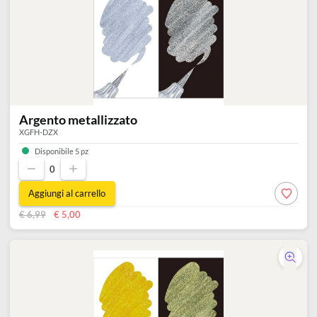
Viola / Blu metallizzato
XGFH-DVX
Esaurito
€ 6,99
€ 5,00