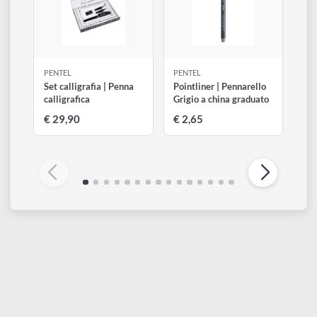
Oro
XGFH-DXX
Disponibile 4 pz
0
Aggiungi al carrello
€ 6,99
€ 5,00
Altri prodotti di Pentel
Visualizza tutti