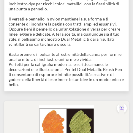
disegno
Descrizione
Accessori
Se ti piace che il tuo lavoro sia fluido e ti piaccia un approccio
più freestyle, le nuove Pentel Dual Metallic Brush Pen ti
offrono tutti i vantaggi dei nostri splendidi pigmenti glitter e
inchiostro dye per ricchi colori metallici, con la flessibilità di
una punta a pennello.
​ Il versatile pennello in nylon mantiene la sua forma e ti
consente di inondare la pagina con tratti ampi ed espansivi.
Oppure tieni il pennello da un'angolazione diversa per creare
linee leggere e delicate. A te la scelta, ma qualunque sia il tuo
stile, il bellissimo inchiostro Dual Metallic ti darà risultati
scintillanti su carta chiara o scura.
Basta premere il pulsante all'estremità della canna per fornire
una fornitura di inchiostro uniforme e vivida. ​
Perfetti per la calligrafia moderna, le scritte a mano, le
decorazioni o le illustrazioni, i Pentel Dual Metallic Brush Pen
ti consentono di esplorare infinite possibilità creative e di
godere della libertà di esprimere le tue idee in un modo unico 
bello.