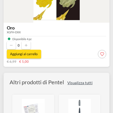
Argento metallizzato
XGFH-DZX
Disponibile 5 pz
0
Aggiungi al carrello
€ 6,99
€ 5,00