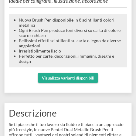
e
punta a pennello effetto glitter
Scrapbooking
preparatori
linoleografia
Quaderni
Gomme
metallizzato doppio colore
Diluenti
Effetti
di
Pigmenti
e
Additivi
Ideale per calligrafia, illustrazione, decorazione
Cere
decorativi
superficie
raccoglitori
Accessori
Tessuti
e
Vernici
Colle
Nuova Brush Pen disponibile in 8 scintillanti colori
tecnici
stucchi
metallici
di
e
Ogni Brush Pen produce toni diversi su carta di colore
Stampi
Vernici
scuro o chiaro
finitura
scotch
Bellissimi effetti scintillanti su carta o legno da diverse
Coloranti
angolazioni
e
Colle
Portamatite
Irresistibilmente liscio
Accessori
Perfetto per carte, decorazioni, immagini, disegni e
impregnanti
Stucchi
design
Album
Open
Doratura
Accessori
e
Bezel
Visualizza varianti disponibili
Accessori
fogli
da