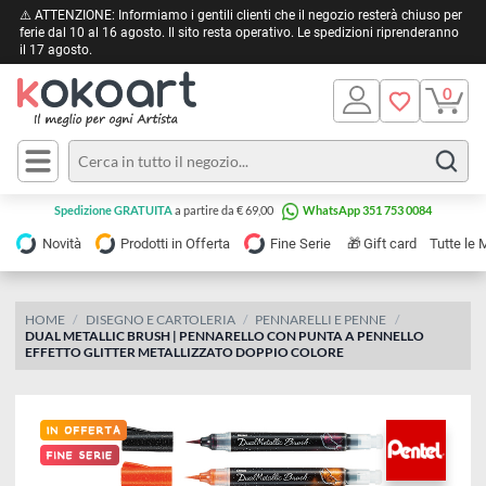
⚠️ ATTENZIONE: Informiamo i gentili clienti che il negozio resterà chiuso 
ferie dal 10 al 16 agosto. Il sito resta operativo. Le spedizioni riprendera
il 17 agosto.
Pittura
Olio
Acrilico
Tele e
Spedizione GRATUITA
a partire da € 69,00
WhatsApp 351 753 0084
Carta
Acquerello
da
🎁
Novità
Prodotti in Offerta
Fine Serie
Gift card
Tu
pittura
Tempera
Tele
Colori
Listelli
HOME
DISEGNO E CARTOLERIA
PENNARELLI E PENNE
Disegno e
DUAL METALLIC BRUSH | PENNARELLO CON PUNTA A PENNELLO
per
Cartoleria
e
EFFETTO GLITTER METALLIZZATO DOPPIO COLORE
Stoffa
Matite
Supporti
e
e
Carta