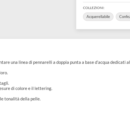
0
Disponibil
COLLEZIONI:
Acquerellabil
imentare una linea di pennarelli a doppia punta a base d’acqua d
i tra loro.
 i dettagli.
e stesure di colore e il lettering.
tte le tonalità della pelle.