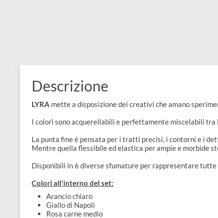
e
Scrapbooking
preparatori
linoleografia
Quaderni
Gomme
Diluenti
Effetti
di
Pigmenti
e
Additivi
Cere
decorativi
superficie
raccoglitori
Accessori
Tessuti
e
Vernici
Colle
tecnici
stucchi
di
e
Stampi
Vernici
finitura
scotch
Coloranti
e
Colle
Descrizione
Portamatite
Accessori
impregnanti
Stucchi
Album
LYRA
mette a disposizione dei creativi che amano sper
Open
Doratura
Accessori
e
I colori sono acquerellabili e perfettamente miscelabil
Bezel
Accessori
fogli
La punta fine è pensata per i tratti precisi, i contorni e
Mentre quella flessibile ed elastica per ampie e morbid
da
Disponibili in 6 diverse sfumature per rappresentare tu