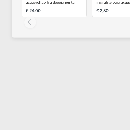
LYRA
LYRA
Aqua Brush DUO | 12 Pennarelli
Grafite Graphi
acquerellabili a doppia punta
in grafite pur
€ 24,00
€ 2,80