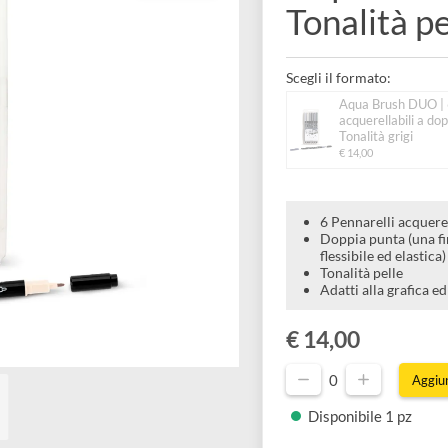
acquer
Tonali
Scegli il forma
Aqua B
acquer
Tonalit
€ 14,00
6 Pennare
Doppia pu
flessibile
Tonalità 
Adatti al
€ 14,00