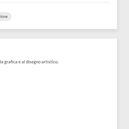
Aggiungi al carrello
e 1 pz
e
Confezione
edicati alla grafica e al disegno artistico.