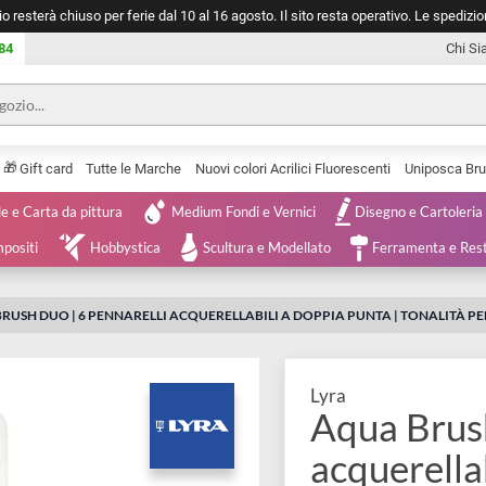
negozio resterà chiuso per ferie dal 10 al 16 agosto. Il sito resta operativ
753 0084
🎁
Serie
Gift card
Tutte le Marche
Nuovi colori Acrilici Fluorescenti
Tele e Carta da pittura
Medium Fondi e Vernici
Disegno 
 e Compositi
Hobbystica
Scultura e Modellato
Ferra
QUA BRUSH DUO | 6 PENNARELLI ACQUERELLABILI A DOPPIA PUNTA | 
Lyra
Aqua 