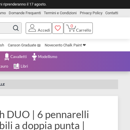
o. Le spedizioni riprenderanno il 17 agosto.
Chi Siamo
Domande Frequenti
Termini e Condizioni
Privacy Pol
0
Carrello
Accedi
Uniposca Brush
Canson Graduate 📖
Novecento Chalk Paint ❤︎
e Cartoleria
Cavalletti
Modellismo
menta e Restauro
Libri
TONALITÀ PELLE
Brush DUO | 6 pennarelli