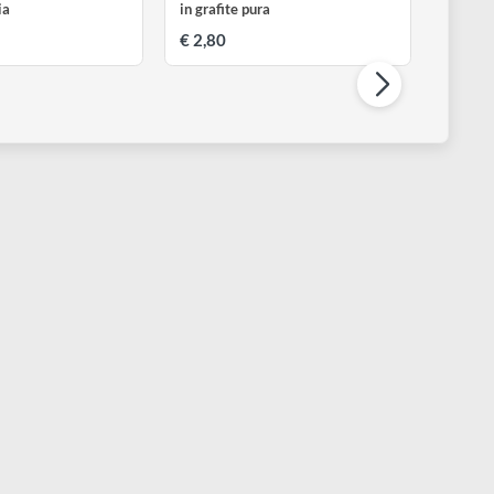
YRA
LYRA
embrandt Sepia | Matita
Grafite Graphitkreide | Pastel
astello seppia
in grafite pura
 1,50
€ 2,80