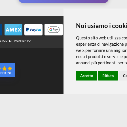
← TORNA A PENNARELLI E PENNE
Noi usiamo
Questo sito web 
METODI DI PAGAMENTO
esperienza di na
web
,
per fornire
nostri prodotti e
annunci più pert