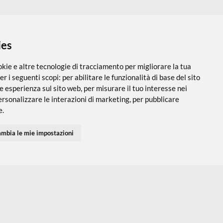
 i cookies
utilizza cookie e altre tecnologie di tracciamento per migliorare
PARTNER SPEDIZIONI
SEGUICI SUI SOCIAL
vigazione per i seguenti scopi:
per abilitare le funzionalità di ba
 una migliore esperienza sul sito web
,
per misurare il tuo interes
 servizi e personalizzare le interazioni di marketing
,
per pubblic
Accedi
Chi Siamo
I tuoi Indirizzi
Domande Freq
inenti per te
.