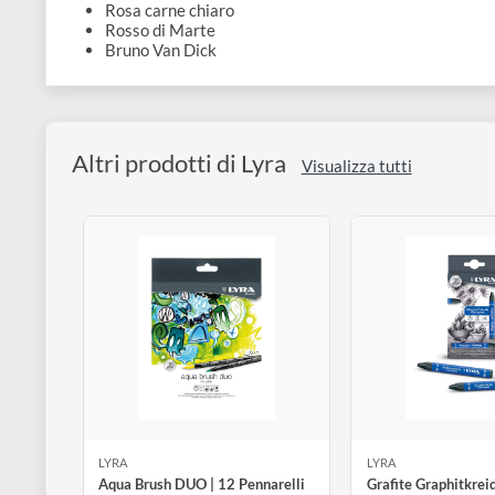
disegno
Colori all'interno del set:
Accessori
Arancio chiaro
Giallo di Napoli
Rosa carne medio
Rosa carne chiaro
Rosso di Marte
Bruno Van Dick
Altri prodotti di Lyra
Visualizza tutti