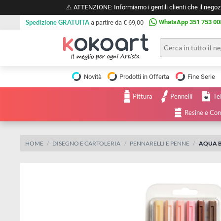
⚠️ ATTENZIONE: Informiamo i gentili clienti che il 
Spedizione GRATUITA
WhatsApp 351 
a partire da € 69,00
Pittura
Olio
Novità
Prodotti in Offerta
Fine 
Acrilico
Tele e
Pittura
Pennelli
Carta
Acquerello
da
Resine
pittura
Tempera
Tele
Colori
Listelli
HOME
DISEGNO E CARTOLERIA
PENNARELLI E PENNE
A
Disegno e
per
Cartoleria
e
Stoffa
Matite
Supporti
e
e
Carta