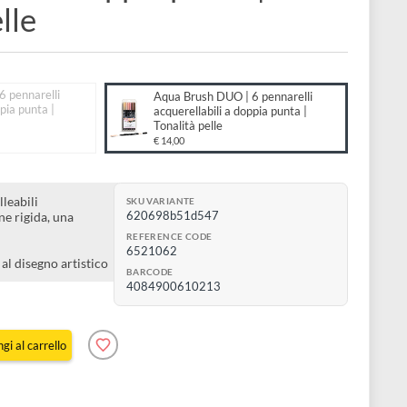
ellabili a doppia punta |
tà pelle
to:
rush DUO | 6 pennarelli
Aqua Brush DUO | 6 pennarell
ellabili a doppia punta |
acquerellabili a doppia punta |
à grigi
Tonalità pelle
€ 14,00
lli acquerelleabili
SKU VARIANTE
620698b51d547
nta (una fine rigida, una
 ed elastica)
REFERENCE CODE
pelle
6521062
la grafica ed al disegno artistico
BARCODE
4084900610213