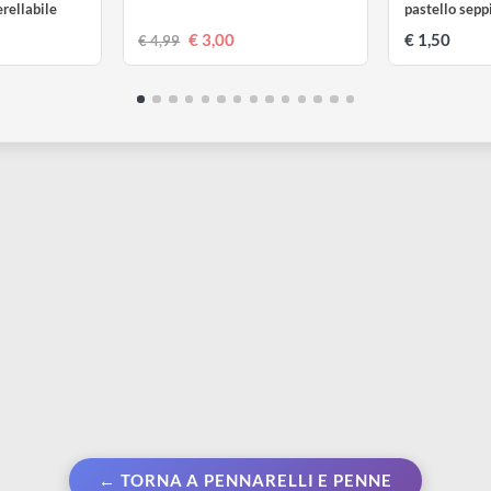
LYRA
L
tkreide | Pastello
Graduate Mark All S | 1 mm
R
a acquerellabile
p
€ 3,00
€
€ 4,99