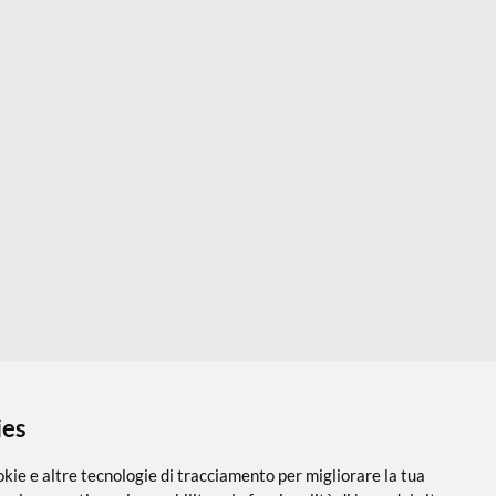
etallo 12 matite
artisti
 18,00
€ 24,80