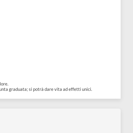
alità di colore.
 penne a punta graduata; si potrà dare vita ad effetti unici.