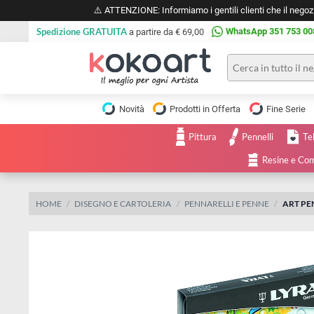
⚠️ ATTENZIONE: Informiamo i gentili clienti che il 
Spedizione GRATUITA
WhatsApp 351 
a partire da € 69,00
Pittura
Olio
Novità
Prodotti in Offerta
Fine 
Acrilico
Tele e
Pittura
Pennelli
Carta
Acquerello
da
Resine
pittura
Tempera
Tele
Colori
Listelli
HOME
DISEGNO E CARTOLERIA
PENNARELLI E PENNE
A
Disegno e
per
Cartoleria
e
Stoffa
Matite
Supporti
e
e
Carta