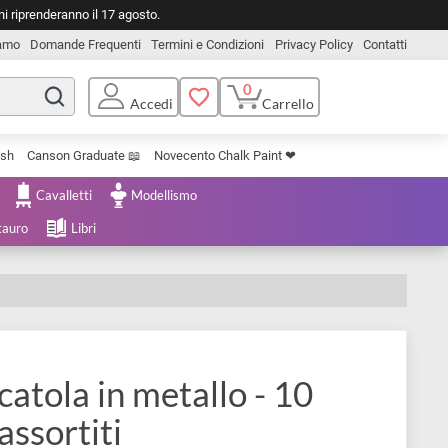
o. Le spedizioni riprenderanno il 17 agosto.
Chi Siamo
Domande Frequenti
Termini e Condizioni
Privacy Pol
0
Carrello
Accedi
Uniposca Brush
Canson Graduate 📖
Novecento Chalk Paint ❤︎
e Cartoleria
Cavalletti
Modellismo
menta e Restauro
Libri
n | Scatola in metallo - 10