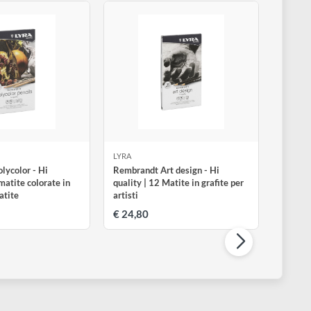
YRA
LYRA
embrandt Polycolor - Hi
Rembrandt Art design - Hi
uality | Set matite colorate in
quality | 12 Matite in grafite p