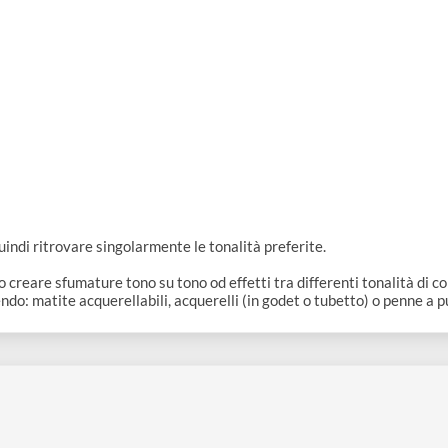
ibile quindi ritrovare singolarmente le tonalità preferite.
ratico creare sfumature tono su tono od effetti tra differenti ton
 unendo: matite acquerellabili, acquerelli (in godet o tubetto) o