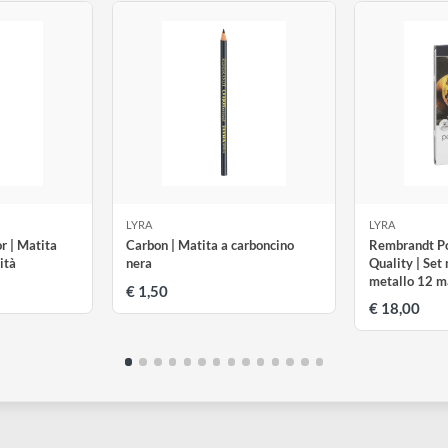
LYRA
L
lycolor | Matita
Carbon | Matita a carboncino
R
ta qualità
nera
Q