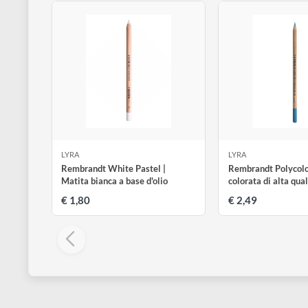
Altri prodotti di Lyra
Visualizza tutti
LYRA
LYRA
Rembrandt White Pastel |
Rembrandt Po
Matita bianca a base d'olio
colorata di al