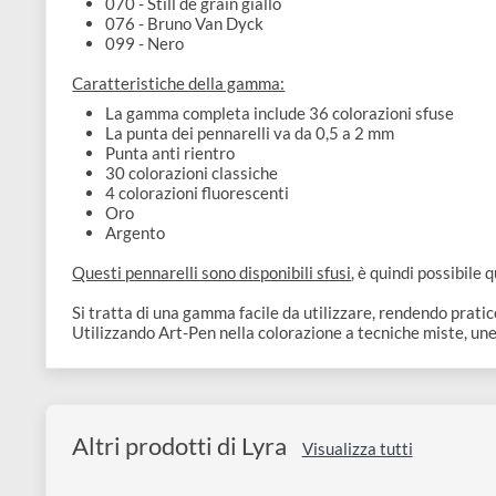
013 - Arancio
disegno
017 - Vermilione | Cinabro
026 - Rosso carminio scuro
Accessori
047 - Blu chiaro | azzurro
050 - Blu oltremare
065 - Verde ginepro
070 - Still de grain giallo
076 - Bruno Van Dyck
099 - Nero
Caratteristiche della gamma:
La gamma completa include 36 colorazioni sfuse
La punta dei pennarelli va da 0,5 a 2 mm
Punta anti rientro
30 colorazioni classiche
4 colorazioni fluorescenti
Oro
Argento
Questi pennarelli sono disponibili sfusi
, è quindi poss
Si tratta di una gamma facile da utilizzare, rendendo p
Utilizzando Art-Pen nella colorazione a tecniche miste,