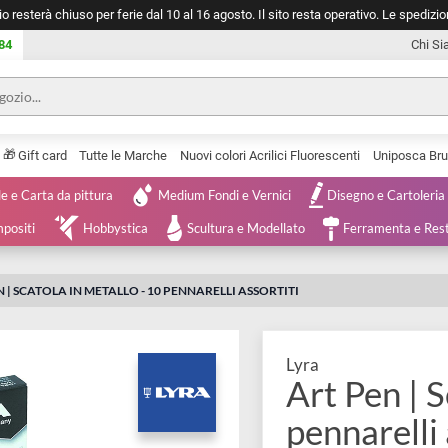
negozio resterà chiuso per ferie dal 10 al 16 agosto. Il sito resta operativ
753 0084
🎁
Serie
Gift card
Tutte le Marche
Nuovi colori Acrilici Fluorescenti
Tele e Carta da pittura
Medium Fondi e Vernici
Disegno 
 e Compositi
Hobbystica
Scultura e Modellato
Ferra
RT PEN | SCATOLA IN METALLO - 10 PENNARELLI ASSORTITI
Lyra
Art Pe