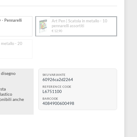
elli assortiti
to:
n | Hi Quality - Pennarelli
Art Pen | Scatola in metallo - 
ti
pennarelli assortiti
€ 12,90
n | Scatola in metallo - 20
lli assortiti
 colorati da disegno
SKU VARIANTE
zioni
60926ca2d2264
e
REFERENCE CODE
a tecnica mista
L6751100
utilizzo scolastico
BARCODE
li sono disponibili anche
4084900600498
ea regalo