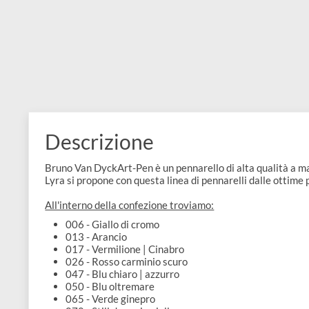
e
Scrapbooking
preparatori
linoleografia
Quaderni
Gomme
Diluenti
Effetti
di
Pigmenti
e
Additivi
Cere
decorativi
superficie
raccoglitori
Accessori
Tessuti
e
Vernici
Colle
tecnici
stucchi
di
e
Stampi
Vernici
finitura
scotch
Coloranti
e
Colle
Portamatite
Accessori
impregnanti
Descrizione
Stucchi
Album
Open
Doratura
Accessori
e
Bruno Van DyckArt-Pen è un pennarello di alta qualit
Bezel
Accessori
Lyra si propone con questa linea di pennarelli dalle o
fogli
All'interno della confezione troviamo:
da
006 - Giallo di cromo