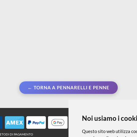
m
€ 1,50
€