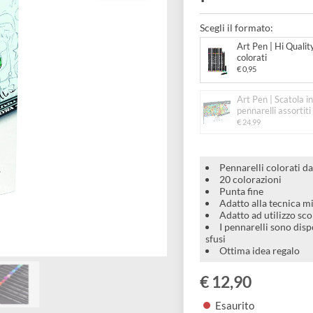
pennar
Scegli il forma
Art Pe
colora
€ 0,95
Art Pe
pennare
€ 24,99
Pennarelli
20 colora
Punta fin
Adatto all
Adatto ad 
I pennarel
sfusi
Ottima id