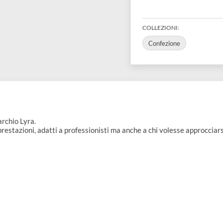
€ 12,90
Esaurito
COLLEZIONI:
Confezione
à a marchio Lyra.
ttime prestazioni, adatti a professionisti ma anche a chi volesse