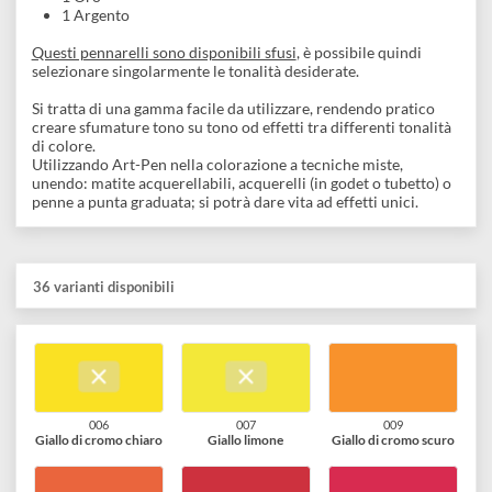
La gamma include 36 colorazioni
La punta dei pennarelli va da 0,5 a 2 mm
Punta anti rientro
All'interno troviamo:
30 colorazioni classiche
4 colorazioni fluorescenti
1 Oro
1 Argento
Questi pennarelli sono disponibili sfusi
, è possibile quindi
selezionare singolarmente le tonalità desiderate.
Si tratta di una gamma facile da utilizzare, rendendo pratico
creare sfumature tono su tono od effetti tra differenti tonalità
di colore.
Utilizzando Art-Pen nella colorazione a tecniche miste,
unendo: matite acquerellabili, acquerelli (in godet o tubetto) o
penne a punta graduata; si potrà dare vita ad effetti unici.
36 varianti disponibili