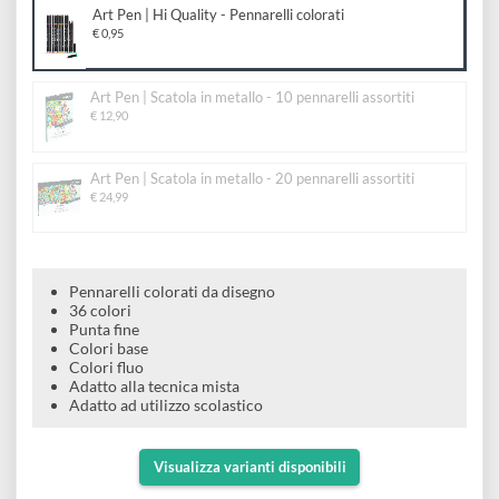
colorati
e
Scrapbooking
preparatori
linoleografia
Quaderni
Gomme
Diluenti
Effetti
di
Scegli il formato:
Pigmenti
e
Additivi
Cere
Art Pen | Hi Quality - Pennarelli colorati
decorativi
superficie
raccoglitori
Accessori
€ 0,95
Tessuti
e
Vernici
Colle
tecnici
stucchi
Art Pen | Scatola in metallo - 10 pennarelli assortiti
di
e
€ 12,90
Stampi
Vernici
finitura
scotch
Coloranti
e
Art Pen | Scatola in metallo - 20 pennarelli assortiti
Colle
Portamatite
€ 24,99
Accessori
impregnanti
Stucchi
Album
Open
Doratura
Accessori
e
Bezel
Accessori
Pennarelli colorati da disegno
fogli
36 colori
Punta fine
da
Colori base
Colori fluo