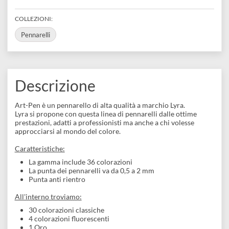
disegno
Adatto alla tecnica mista
Adatto ad utilizzo scolastico
Accessori
Visualizza varianti disponibili
COLLEZIONI:
Pennarelli
Descrizione
Art-Pen è un pennarello di alta qualità a marchio Lyra.
Lyra si propone con questa linea di pennarelli dalle ottime
prestazioni, adatti a professionisti ma anche a chi volesse
approcciarsi al mondo del colore.
Caratteristiche: