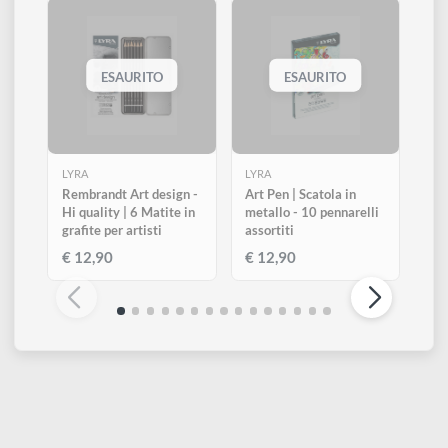
Oro
Argento
Giallo fluo
313
328
371
Arancio fluo
Rosa fluo
Verde fluo
Altri prodotti di Lyra
Visualizza tutti
ESAURITO
ESAURITO