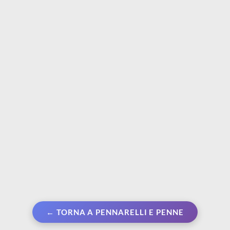
LYRA
LYRA
Rembrandt Art design -
Art Pen | Scatola in
Hi quality | 6 Matite in
metallo - 10 pennarelli
grafite per artisti
assortiti
€ 12,90
€ 12,90