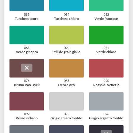
030
037
046
Incarnato scuro
Violetto bluastro
Blu smalto
047
048
050
Azzurro
Ceruleo
Blu oltremare scuro
053
054
062
Turchese scuro
Turchese chiaro
Verde francese
065
070
071
Verde ginepro
Still de grain giallo
Verde chiaro