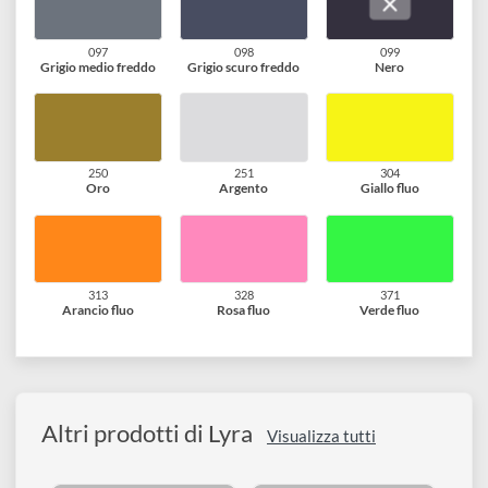
076
083
090
Bruno Van Dyck
Ocra d oro
Rosso di Venezia
092
095
096
Rosso indiano
Grigio chiaro freddo
Grigio argento fredd
097
098
099
Grigio medio freddo
Grigio scuro freddo
Nero
250
251
304