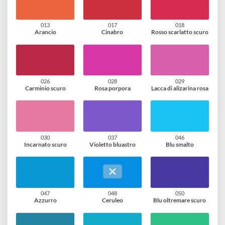
006
007
009
Giallo di cromo chiaro
Giallo limone
Giallo di cromo scur
013
017
018
Arancio
Cinabro
Rosso scarlatto scur
026
028
029
Carminio scuro
Rosa porpora
Lacca di alizarina ros