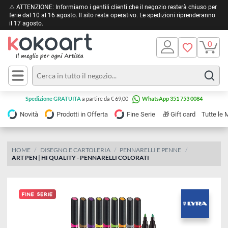
⚠️ ATTENZIONE: Informiamo i gentili clienti che il negozio resterà chiuso 
ferie dal 10 al 16 agosto. Il sito resta operativo. Le spedizioni riprendera
il 17 agosto.
Pittura
Olio
Acrilico
Tele e
Spedizione GRATUITA
a partire da € 69,00
WhatsApp 351 753 0084
Carta
Acquerello
da
🎁
Novità
Prodotti in Offerta
Fine Serie
Gift card
Tu
pittura
Tempera
Tele
Colori
Listelli
HOME
DISEGNO E CARTOLERIA
PENNARELLI E PENNE
Disegno e
ART PEN | HI QUALITY - PENNARELLI COLORATI
per
Cartoleria
e
Stoffa
Matite
Supporti
e
e
Carta