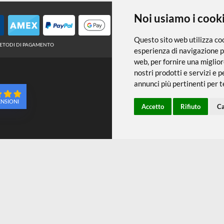
← TORNA A TEMPERA
Noi usiamo
Questo sito web 
METODI DI PAGAMENTO
esperienza di na
web
,
per fornire
nostri prodotti e
annunci più pert