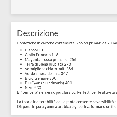
disegno
MAIMERI
MAIMERI
Tempera Fine 20 ml
Tempera Fine
Accessori
€ 2,10
€ 4,60
Descrizione
Confezione in cartone contenente 5 colori primari da
Bianco 010
Giallo Primario 116
Magenta (rosso primario) 256
Terra di Siena bruciata 278
Vermiglione chiaro imit. 284
Verde smeraldo imit. 347
Blu oltremare 390