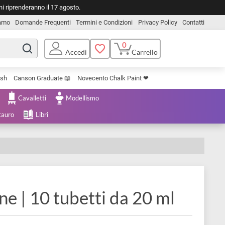
o. Le spedizioni riprenderanno il 17 agosto.
Chi Siamo
Domande Frequenti
Termini e Condizioni
Privacy Pol
0
Carrello
Accedi
Uniposca Brush
Canson Graduate 📖
Novecento Chalk Paint ❤︎
e Cartoleria
Cavalletti
Modellismo
menta e Restauro
Libri
ra fine | 10 tubetti da 20 m