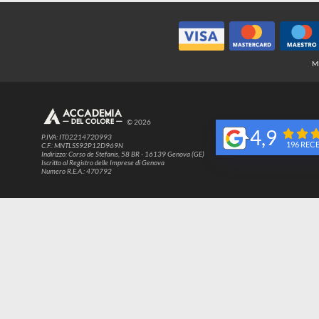
© 2026
4,9
P.IVA: IT02214720993