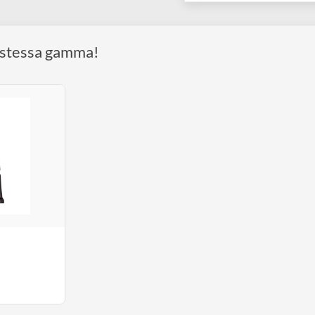
COLLEZIONI:
Confezione
 della stessa gamma!