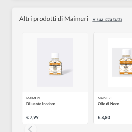
Blu Cyan (blu primario) 400
Nero 530
E' "tempera" nel senso più classico. Perfetti per le a
La totale inalterabilità del legante consente reversibi
Dispersi in pura gomma arabica e glicerina, formano 
Altri prodotti di Maimeri
Visualizza tutt