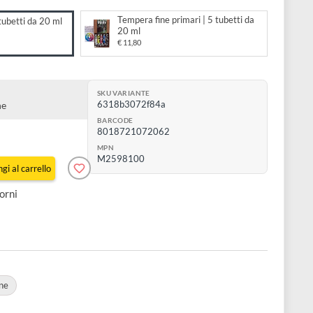
to:
Tempera fine primari | 5 tubet
a fine | 10 tubetti da 20 ml
20 ml
€ 11,80
i da 20 ml
SKU VARIANTE
6318b3072f84a
ne in cartone
BARCODE
8018721072062
MPN
M2598100
Aggiungi al carrello
e in 7-10 giorni