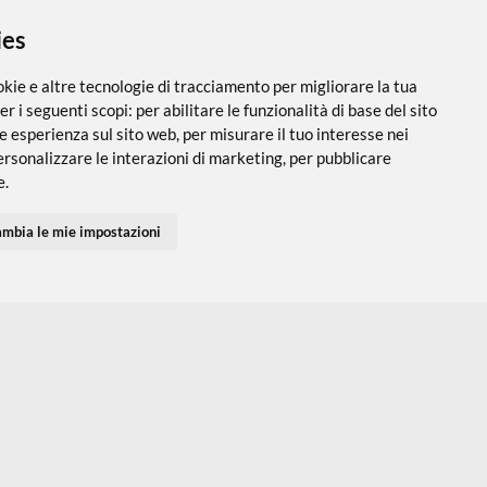
 i cookies
utilizza cookie e altre tecnologie di tracciamento per migliorare
PARTNER SPEDIZIONI
SEGUICI SUI SOCIAL
vigazione per i seguenti scopi:
per abilitare le funzionalità di ba
 una migliore esperienza sul sito web
,
per misurare il tuo interes
 servizi e personalizzare le interazioni di marketing
,
per pubblic
Accedi
Chi Siamo
I tuoi Indirizzi
Domande Freq
inenti per te
.
I tuoi Ordini
Termini e Cond