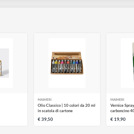
ttività scolastiche e garantiscono performance impeccabili in pit
lità e conservazione di toni e colori ineccepibili nel tempo.
un filo omogeneo opaco e compatto e sono sempre reversibili co
i