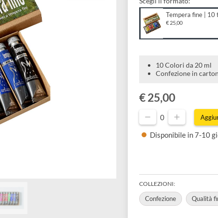
Scegli il forma
Temper
€ 25,00
10 Color
Confezio
€ 25,00
0
Disponibil