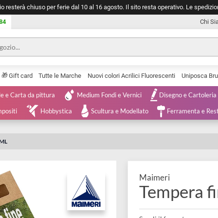
negozio resterà chiuso per ferie dal 10 al 16 agosto. Il sito resta operativ
753 0084
🎁
Serie
Gift card
Tutte le Marche
Nuovi colori Acrilici Fluorescenti
Tele e Carta da pittura
Medium Fondi e Vernici
Disegno 
 e Compositi
Hobbystica
Scultura e Modellato
Ferra
 DA 20 ML
Maimeri
Tempe