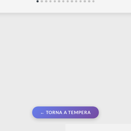
MAIMERI
M
Olio Classico | 10 colori da 20 ml
V
in scatola di cartone
c
€ 39,50
€