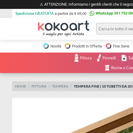
⚠️ ATTENZIONE: Informiamo i gentili clienti che il 
Spedizione GRATUITA
WhatsApp 351 
a partire da € 69,00
Pittura
Olio
Novità
Prodotti in Offerta
Fine 
Acrilico
Tele e
Pittura
Pennelli
Carta
Acquerello
da
Resine
pittura
Tempera
Tele
Colori
Listelli
HOME
PITTURA
TEMPERA
TEMPERA FINE | 10 TUBETTI
Disegno e
per
Cartoleria
e
Stoffa
Matite
Supporti
e
e
Carta