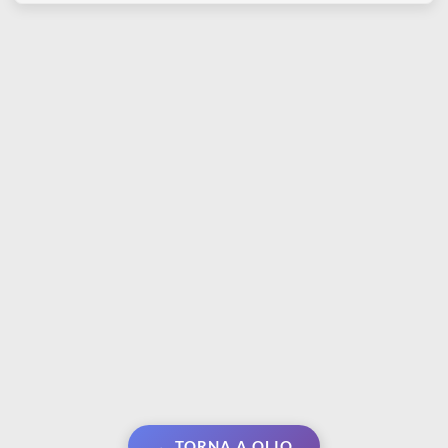
MAIMERI
MAIMERI
Classico | Colore ad olio
Vernice spray damar
60 ml
lucida 400 ml
€ 8,63
€ 19,90
€ 10,15