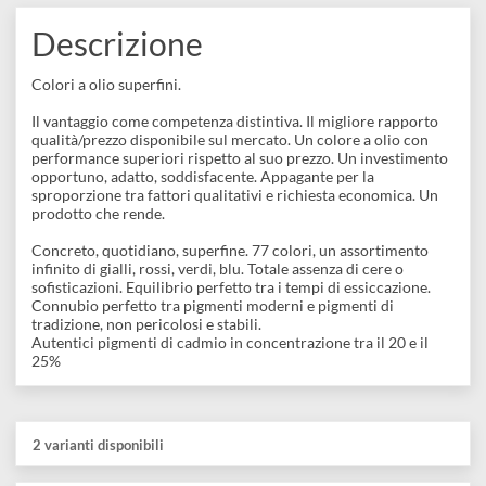
20 ml
€ 79,00
Descrizione
Colori a olio superfini.
Il vantaggio come competenza distintiva. Il migliore rapporto
qualità/prezzo disponibile sul mercato. Un colore a olio con
performance superiori rispetto al suo prezzo. Un investiment
opportuno, adatto, soddisfacente. Appagante per la
sproporzione tra fattori qualitativi e richiesta economica. Un
prodotto che rende.
Concreto, quotidiano, superfine. 77 colori, un assortimento
infinito di gialli, rossi, verdi, blu. Totale assenza di cere o
sofisticazioni. Equilibrio perfetto tra i tempi di essiccazione.