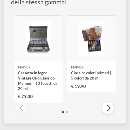
disegno
Accessori
Dai un'occhiata agli altri 3 prodotti
della stessa gamma!
MAIMERI
MAIMERI
Cassetta in legno
Classico colori primari |
Vintage Olio Classico
5 colori da 20 ml
Maimeri | 10 tubetti da
€ 19,90