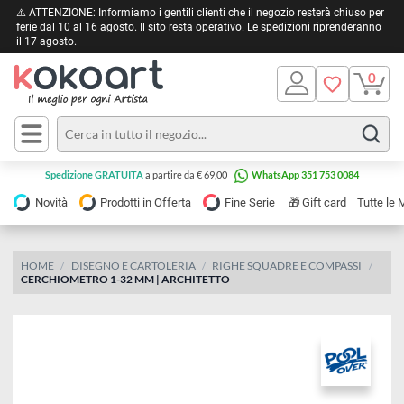
⚠️ ATTENZIONE: Informiamo i gentili clienti che il negozio resterà chiuso 
ferie dal 10 al 16 agosto. Il sito resta operativo. Le spedizioni riprendera
il 17 agosto.
Pittura
Olio
Acrilico
Tele e
Spedizione GRATUITA
a partire da € 69,00
WhatsApp 351 753 0084
Carta
Acquerello
da
🎁
Novità
Prodotti in Offerta
Fine Serie
Gift card
Tu
pittura
Tempera
Tele
Colori
Listelli
HOME
DISEGNO E CARTOLERIA
RIGHE SQUADRE E COMPASSI
Disegno e
CERCHIOMETRO 1-32 MM | ARCHITETTO
per
Cartoleria
e
Stoffa
Matite
Supporti
e
e
Carta