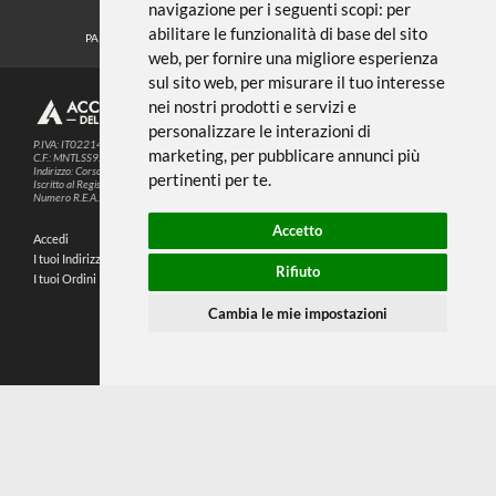
Noi usiamo i cookies
METODI DI PAGAMENTO
Questo sito web utilizza cookie e altre
tecnologie di tracciamento per
migliorare la tua esperienza di
SEGUICI SUI SOCIAL
navigazione per i seguenti scopi:
per
abilitare le funzionalità di base del sito
PARTNER SPEDIZIONI
web
,
per fornire una migliore esperienza
sul sito web
,
per misurare il tuo interesse
nei nostri prodotti e servizi e
© 2026
4,9
personalizzare le interazioni di
P.IVA: IT02214720993
marketing
,
per pubblicare annunci più
C.F.: MNTLSS92P12D969N
Indirizzo: Corso de Stefanis, 58 BR - 16139 Genova (GE)
pertinenti per te
.
196 RECENSIONI
Iscritto al Registro delle Imprese di Genova
Numero R.E.A.: 470792