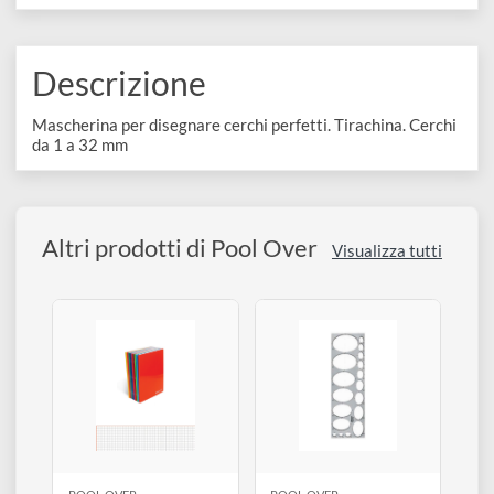
disegno
Accessori
COLLEZIONI:
Scolastico
Descrizione
Mascherina per disegnare cerchi perfetti. Tirachina. Cerch
da 1 a 32 mm
Altri prodotti di Pool Over
Visualizza tutti