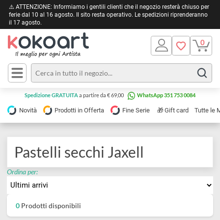
⚠️ ATTENZIONE: Informiamo i gentili clienti che il negozio resterà chiuso 
ferie dal 10 al 16 agosto. Il sito resta operativo. Le spedizioni riprendera
il 17 agosto.
Pittura
Olio
Acrilico
Tele e
Spedizione GRATUITA
a partire da € 69,00
WhatsApp 351 753 0084
Carta
Acquerello
da
🎁
Novità
Prodotti in Offerta
Fine Serie
Gift card
Tu
pittura
Tempera
Tele
Colori
Listelli
Pastelli secchi Jaxell
Disegno e
per
Cartoleria
e
Ordina per:
Stoffa
Matite
Supporti
e
e
Carta