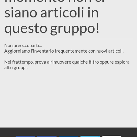
Sembra che al
e
Scrapbooking
preparatori
linoleografia
Quaderni
Gomme
momento non ci
Diluenti
Effetti
di
Pigmenti
e
Additivi
Cere
decorativi
superficie
siano articoli in
raccoglitori
Accessori
Tessuti
e
Vernici
Colle
questo gruppo!
tecnici
stucchi
di
e
Stampi
Vernici
finitura
scotch
Coloranti
Non preoccuparti...
e
Colle
Aggiorniamo l'inventario frequentemente con nuovi articoli.
Portamatite
Accessori
impregnanti
Stucchi
Nel frattempo, prova a rimuovere qualche filtro oppure esplo
Album
Open
altri gruppi.
Doratura
Accessori
e
Bezel
Accessori
fogli
da